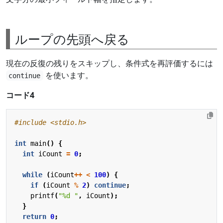
ループの先頭へ戻る
現在の反復の残りをスキップし、条件式を再評価するには
を使います。
continue
コード4
#include
<stdio.h>
int
main
()
{
int
iCount
=
0
;
while
(
iCount
++
<
100
)
{
if
(
iCount
%
2
)
continue
;
printf
(
"%d "
,
iCount
);
}
return
0
;