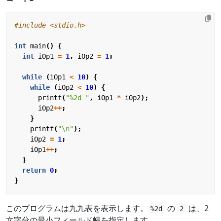
#include
<stdio.h>
int
main
()
{
int
iOp1
=
1
,
iOp2
=
1
;
while
(
iOp1
<
10
)
{
while
(
iOp2
<
10
)
{
printf
(
"%2d "
,
iOp1
*
iOp2
);
iOp2
++
;
}
printf
(
"
\n
"
);
iOp2
=
1
;
iOp1
++
;
}
return
0
;
}
このプログラムは九九表を表示します。
の
は、2
%2d
2
文字分の最小フィールド幅を指定します。