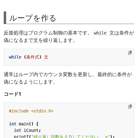
ループを作る
反復処理はプログラム制御の基本です。
文は条件が
while
偽になるまで文を繰り返します。
while
(
条件式
)
文
通常はループ内でカウンタ変数を更新し、最終的に条件が
偽になるようにします。
コード1
#include
<stdio.h>
int
main
()
{
int
iCount
;
printf
(
"繰り返し回数を入力してください。 >"
);