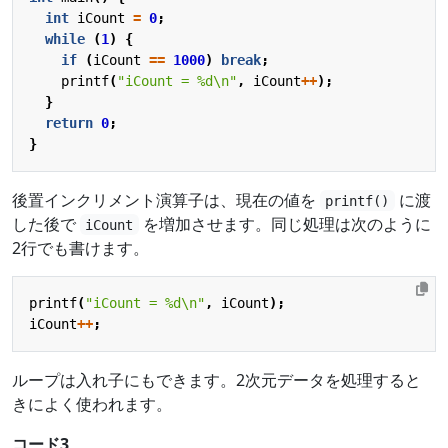
int
iCount
=
0
;
while
(
1
)
{
if
(
iCount
==
1000
)
break
;
printf
(
"iCount = %d
\n
"
,
iCount
++
);
}
return
0
;
}
後置インクリメント演算子は、現在の値を
に渡
printf()
した後で
を増加させます。同じ処理は次のように
iCount
2行でも書けます。
printf
(
"iCount = %d
\n
"
,
iCount
);
iCount
++
;
ループは入れ子にもできます。2次元データを処理すると
きによく使われます。
コード3