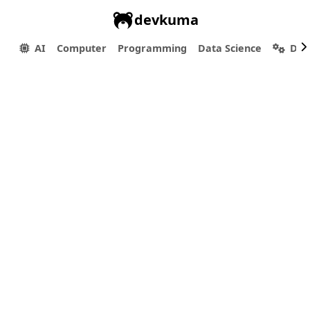
devkuma
AI
Computer
Programming
Data Science
Dev