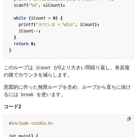
scanf
(
"%d"
,
&
iCount
);
while
(
iCount
>
0
)
{
printf
(
"カウンタ = %d
\n
"
,
iCount
);
iCount
--
;
}
return
0
;
}
このループは
が0より大きい間繰り返し、各反復
iCount
の後でカウンタを減らします。
意図的に作った無限ループを含め、ループから直ちに抜け
るには
を使います。
break
コード2
#include
<stdio.h>
int
main
()
{