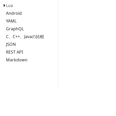
Lua
Android
YAML
GraphQL
C、C++、Javaの比較
JSON
REST API
Markdown