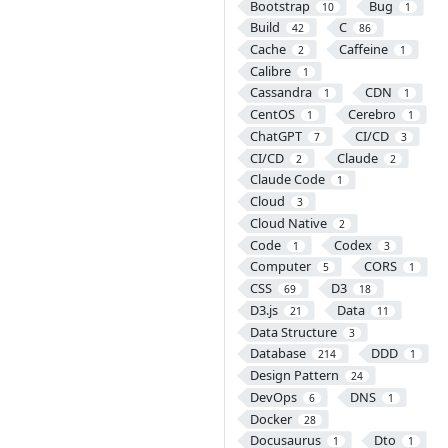
Bootstrap
Bug
10
1
Build
C
42
86
Cache
Caffeine
2
1
Calibre
1
Cassandra
CDN
1
1
CentOS
Cerebro
1
1
ChatGPT
CI/CD
7
3
CI/CD
Claude
2
2
Claude Code
1
Cloud
3
Cloud Native
2
Code
Codex
1
3
Computer
CORS
5
1
CSS
D3
69
18
D3.js
Data
21
11
Data Structure
3
Database
DDD
214
1
Design Pattern
24
DevOps
DNS
6
1
Docker
28
Docusaurus
Dto
1
1