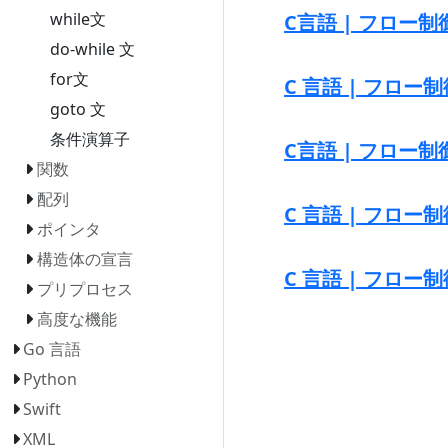
while文
C言語 | フロー制御 
do-while 文
for文
C 言語 | フロー制御 
goto 文
条件演算子
C言語 | フロー制御 
関数
配列
C 言語 | フロー制御
ポインタ
構造体の宣言
C 言語 | フロー
プリプロセス
高度な機能
Go 言語
Python
Swift
XML