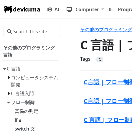
devkuma
AI
Computer
Prog
その他のプログラミング
C 言語 
その他のプログラミング
言語
Tags:
C
C 言語
コンピュータシステム
C言語 | フロー制
開発
C 言語入門
C言語 | フロー制御 
フロー制御
真偽の判定
C 言語 | フロー制御 
if文
switch 文