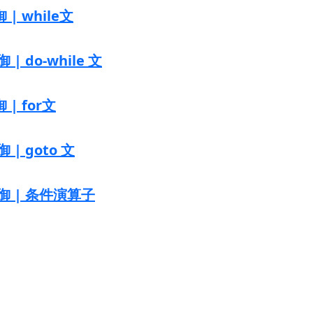
| while文
| do-while 文
| for文
 | goto 文
制御 | 条件演算子