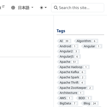
t
日本語
Tags
AI
Algorithm
39
6
Android
Angular
1
1
Angular2
3
AngularJS
6
Apache
51
Apache Hadoop
1
Apache Kafka
6
Apache Spark
2
Apache Thrift
4
Apache ZooKeeper
2
Architecture
1
AWS
BDD
1
1
BigData
Blog
7
24