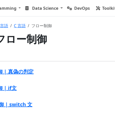
ramming
Data Science
DevOps
Toolki
言語
C 言語
フロー制御
| フロー制御
御 | 真偽の判定
| if文
| switch 文