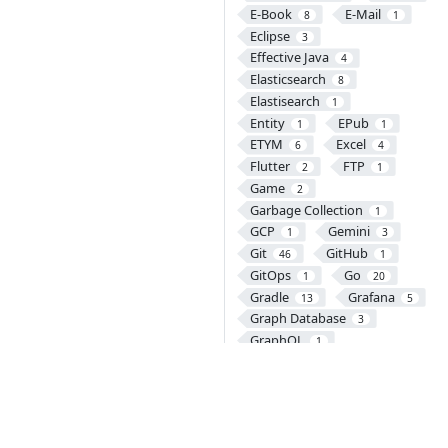
E-Book
E-Mail
8
1
Eclipse
3
Effective Java
4
Elasticsearch
8
Elastisearch
1
Entity
EPub
1
1
ETYM
Excel
6
4
Flutter
FTP
2
1
Game
2
Garbage Collection
1
GCP
Gemini
1
3
Git
GitHub
46
1
GitOps
Go
1
20
Gradle
Grafana
13
5
Graph Database
3
GraphQL
1
Gremlin
Groovy
1
1
GRPC
Guava
4
5
Gulp
Handlebars
1
1
Harbor
HBase
1
12