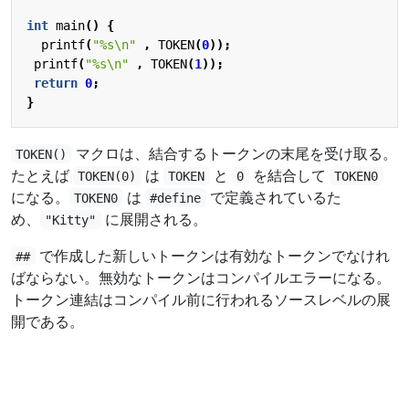
int
main
()
{
printf
(
"%s
\n
"
,
TOKEN
(
0
));
printf
(
"%s
\n
"
,
TOKEN
(
1
));
return
0
;
}
マクロは、結合するトークンの末尾を受け取る。
TOKEN()
たとえば
は
と
を結合して
TOKEN(0)
TOKEN
0
TOKEN0
になる。
は
で定義されているた
TOKEN0
#define
め、
に展開される。
"Kitty"
で作成した新しいトークンは有効なトークンでなけれ
##
ばならない。無効なトークンはコンパイルエラーになる。
トークン連結はコンパイル前に行われるソースレベルの展
開である。