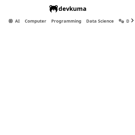
devkuma
AI
Computer
Programming
Data Science
Dev