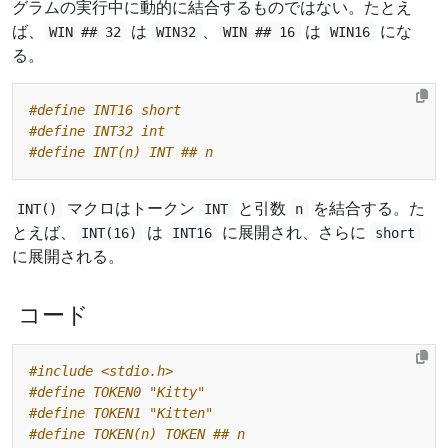
グラムの実行中に動的に結合するものではない。たとえ
ば、
は
、
は
にな
WIN ## 32
WIN32
WIN ## 16
WIN16
る。
マクロはトークン
と引数
を結合する。た
INT()
INT
n
とえば、
は
に展開され、さらに
INT(16)
INT16
short
に展開される。
コード
#include
<stdio.h>