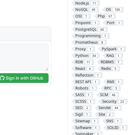
Node.js
11
NoSQL
OS
49
100
OSI
Php
1
67
Pinpoint
Port
1
1
PostgreSQL
60
Programming
1
Prometheus
8
Proxy
PySpark
1
1
Python
RAG
34
1
RDB
RDBMS
11
7
React
Redis
4
5
Reflection
1
REST API
RMI
1
1
Robots
RPC
1
3
SASS
SCM
1
46
SCSSS
Security
1
23
SEO
Servlet
2
44
Sigil
Site
1
2
Sitemap
SNS
1
1
Software
SOLID
1
1
Spinnaker
1