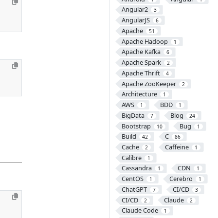
Angular2
3
AngularJS
6
Apache
51
Apache Hadoop
1
Apache Kafka
6
Apache Spark
2
Apache Thrift
4
Apache ZooKeeper
2
Architecture
1
AWS
BDD
1
1
BigData
Blog
7
24
Bootstrap
Bug
10
1
Build
C
42
86
Cache
Caffeine
2
1
Calibre
1
Cassandra
CDN
1
1
CentOS
Cerebro
1
1
ChatGPT
CI/CD
7
3
CI/CD
Claude
2
2
Claude Code
1