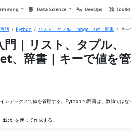
ramming
Data Science
DevOps
Toolki
言語
Python
リスト、タプル、range、set、辞書
キー
n 入門 | リスト、タプル、
、set、辞書 | キーで値を
インデックスで値を管理する。Python の辞書は、数値ではな
は
を使って作成する。
dict