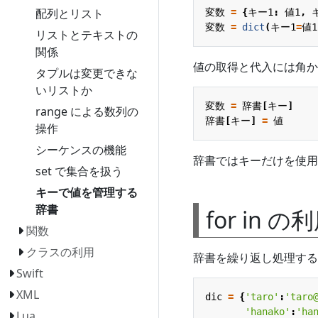
配列とリスト
変数
=
{
キー1
:
値1
,
変数
=
dict
(
キー1
=
値1
リストとテキストの
関係
値の取得と代入には角か
タプルは変更できな
いリストか
変数
=
辞書
[
キー
]
range による数列の
辞書
[
キー
]
=
値
操作
シーケンスの機能
辞書ではキーだけを使用
set で集合を扱う
キーで値を管理する
辞書
for in の
関数
クラスの利用
辞書を繰り返し処理する
Swift
XML
dic
=
{
'taro'
:
'taro
'hanako'
:
'ha
Lua