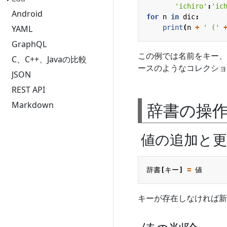
'ichiro'
:
'ic
Android
for
n
in
dic
:
print
(
n
+
' ('
YAML
GraphQL
この例では名前をキー、
C、C++、Javaの比較
ースのようなコレクショ
JSON
REST API
辞書の操
Markdown
値の追加と更
辞書
[
キー
]
=
値
キーが存在しなければ新