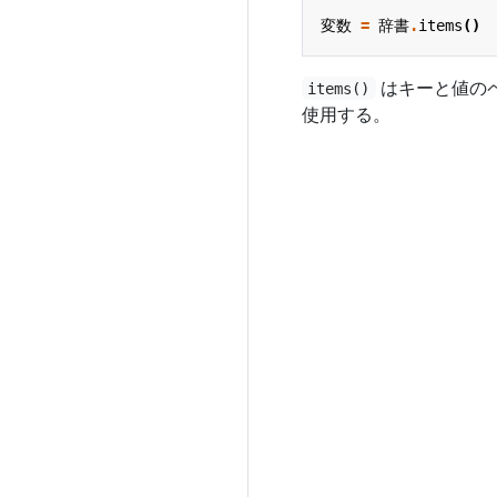
変数
=
辞書
.
items
()
はキーと値の
items()
使用する。