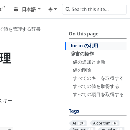
t
日本語
で値を管理する辞書
On this page
for in の利用
管理
辞書の操作
値の追加と更新
値の削除
すべてのキーを取得する
すべての値を取得する
すべての項目を取得する
くキー
Tags
AI
Algorithm
39
6
Android
Angular
1
1