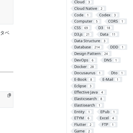
Cloud
3
Cloud Native
2
Code
Codex
1
3
Computer
CORS
5
1
CSS
D3
69
18
タベ
D3.js
Data
21
11
Data Structure
3
Database
DDD
214
1
Design Pattern
24
DevOps
DNS
6
1
Docker
28
Docusaurus
Dto
1
1
E-Book
E-Mail
8
1
Eclipse
3
Effective Java
4
Elasticsearch
8
Elastisearch
1
Entity
EPub
1
1
ETYM
Excel
6
4
Flutter
FTP
2
1
Game
2