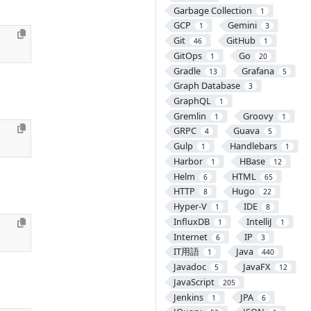
Garbage Collection
1
GCP
Gemini
1
3
Git
GitHub
46
1
GitOps
Go
1
20
Gradle
Grafana
13
5
Graph Database
3
GraphQL
1
Gremlin
Groovy
1
1
GRPC
Guava
4
5
Gulp
Handlebars
1
1
Harbor
HBase
1
12
Helm
HTML
6
65
HTTP
Hugo
8
22
Hyper-V
IDE
1
8
InfluxDB
IntelliJ
1
1
Internet
IP
6
3
IT用語
Java
1
440
Javadoc
JavaFX
5
12
JavaScript
205
Jenkins
JPA
1
6