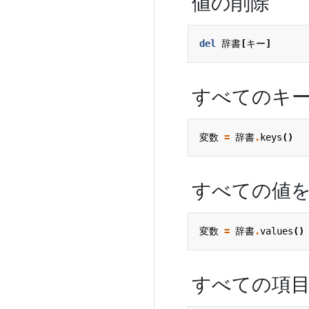
値の削除
del
辞書
[
キー
]
すべてのキ
変数
=
辞書
.
keys
()
すべての値
変数
=
辞書
.
values
()
すべての項