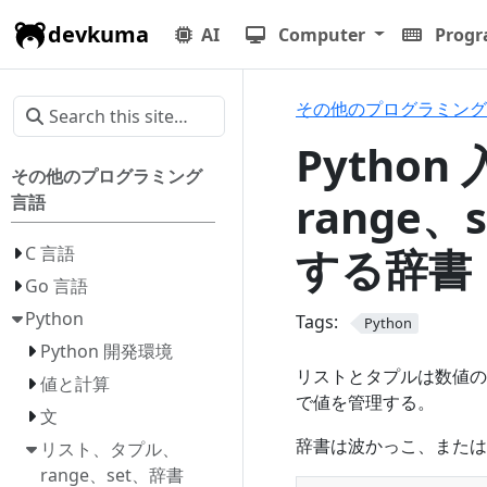
devkuma
AI
Computer
Prog
その他のプログラミング
Pytho
その他のプログラミング
range
言語
する辞書
C 言語
Go 言語
Python
Tags:
Python
Python 開発環境
リストとタプルは数値の
値と計算
で値を管理する。
文
辞書は波かっこ、また
リスト、タプル、
range、set、辞書