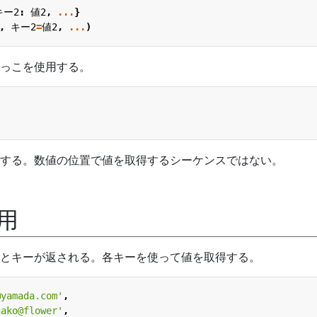
キー2
:
値2
,
...
}
,
キー2
=
値2
,
...
)
っこを使用する。
する。数値の位置で値を取得するシーケンスではない。
利用
とキーが返される。各キーを使って値を取得する。
@yamada.com'
,
nako@flower'
,