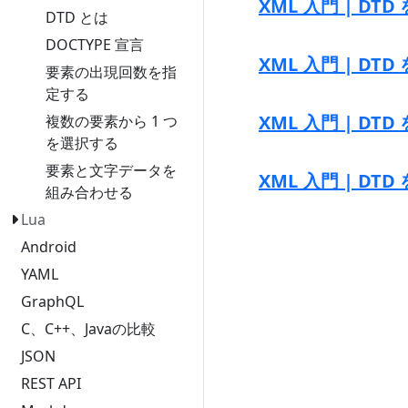
XML 入門 | DT
DTD とは
DOCTYPE 宣言
XML 入門 | D
要素の出現回数を指
定する
XML 入門 | D
複数の要素から 1 つ
を選択する
要素と文字データを
XML 入門 | D
組み合わせる
Lua
Android
YAML
GraphQL
C、C++、Javaの比較
JSON
REST API