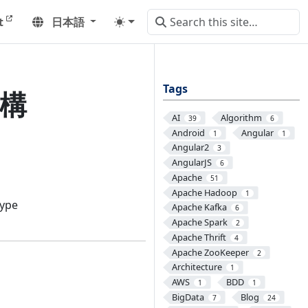
t
日本語
Tags
 構
AI
Algorithm
39
6
Android
Angular
1
1
Angular2
3
AngularJS
6
Apache
51
Apache Hadoop
1
ype
Apache Kafka
6
Apache Spark
2
Apache Thrift
4
Apache ZooKeeper
2
Architecture
1
AWS
BDD
1
1
BigData
Blog
7
24