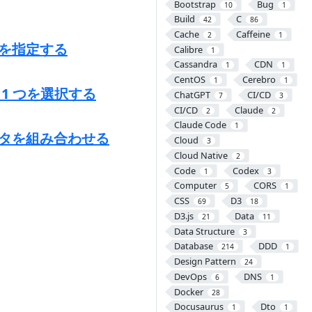
Bootstrap
Bug
10
1
Build
C
42
86
Cache
Caffeine
2
1
回数を指定する
Calibre
1
Cassandra
CDN
1
1
CentOS
Cerebro
1
1
ら 1 つを選択する
ChatGPT
CI/CD
7
3
CI/CD
Claude
2
2
Claude Code
1
データを組み合わせる
Cloud
3
Cloud Native
2
Code
Codex
1
3
Computer
CORS
5
1
CSS
D3
69
18
D3.js
Data
21
11
Data Structure
3
Database
DDD
214
1
Design Pattern
24
DevOps
DNS
6
1
Docker
28
Docusaurus
Dto
1
1