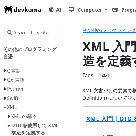
devkuma
AI
Computer
Prog
その他のプログラミング
XML 入門
その他のプログラミング
造を定義
言語
C 言語
Tags:
XML
Go 言語
Python
XML 文書がどの要素で構
Definition) について
Swift
XML
XML の基本
XML 入門 | DT
DTD を使用して XML
構造を定義する