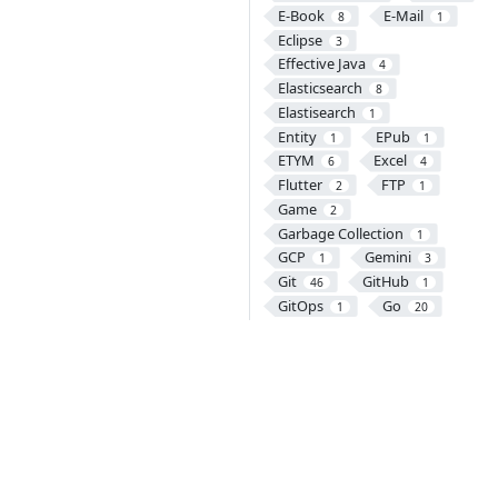
E-Book
E-Mail
8
1
Eclipse
3
Effective Java
4
Elasticsearch
8
Elastisearch
1
Entity
EPub
1
1
ETYM
Excel
6
4
Flutter
FTP
2
1
Game
2
Garbage Collection
1
GCP
Gemini
1
3
Git
GitHub
46
1
GitOps
Go
1
20
Gradle
Grafana
13
5
Graph Database
3
GraphQL
1
Gremlin
Groovy
1
1
GRPC
Guava
4
5
Gulp
Handlebars
1
1
Harbor
HBase
1
12