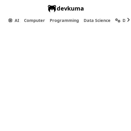
devkuma
AI
Computer
Programming
Data Science
Dev