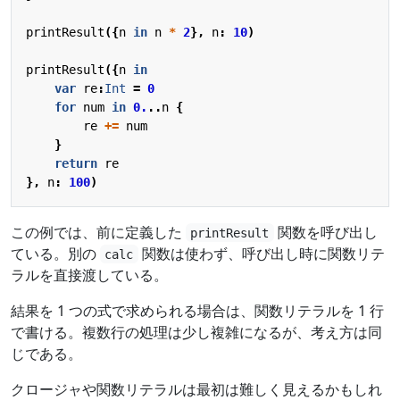
printResult
({
n
in
n
*
2
},
n
:
10
)
printResult
({
n
in
var
re
:
Int
=
0
for
num
in
0.
..
n
{
re
+=
num
}
return
re
},
n
:
100
)
この例では、前に定義した
関数を呼び出し
printResult
ている。別の
関数は使わず、呼び出し時に関数リテ
calc
ラルを直接渡している。
結果を 1 つの式で求められる場合は、関数リテラルを 1 行
で書ける。複数行の処理は少し複雑になるが、考え方は同
じである。
クロージャや関数リテラルは最初は難しく見えるかもしれ