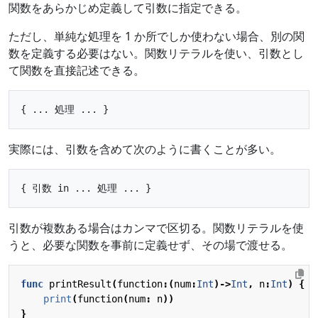
関数をあらかじめ定義して引数に指定できる。
ただし、単純な処理を 1 か所でしか使わない場合、別の関
数を定義する必要はない。関数リテラルを使い、引数とし
て関数を直接記述できる。
実際には、引数を含めて次のように書くことが多い。
引数が複数ある場合はカンマで区切る。関数リテラルを使
うと、必要な関数を事前に定義せず、その場で渡せる。
func
printResult
(
function
:(
num
:
Int
)->
Int
,
n
:
Int
)
{
print
(
function
(
num
:
n
))
}