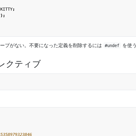
KITTY
;
r
);
コープがない。不要になった定義を削除するには
を使
#undef
ディレクティブ