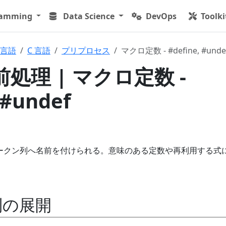
ramming
Data Science
DevOps
Toolki
言語
C 言語
プリプロセス
マクロ定数 - #define, #unde
 前処理 | マクロ定数 -
 #undef
ークン列へ名前を付けられる。意味のある定数や再利用する式
列の展開