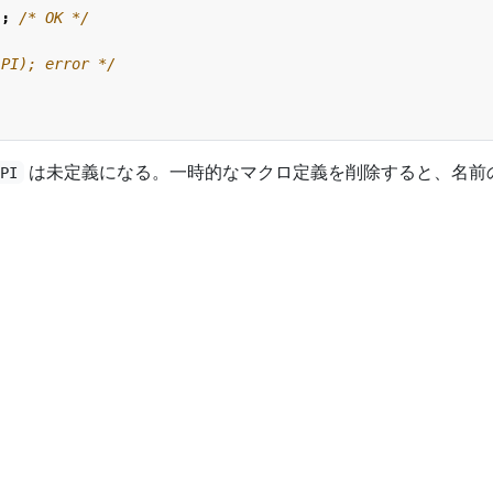
);
/* OK */
 PI); error */
は未定義になる。一時的なマクロ定義を削除すると、名前
PI