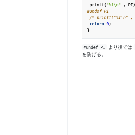
printf
(
"%f
\n
"
,
PI
/* printf("%f\n" ,
return
0
;
}
より後では
#undef PI
を防げる。