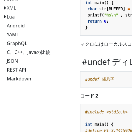
int
main
()
{
XML
char
str
[
BUFFER
]
=
printf
(
"%s
\n
"
,
st
Lua
return
0
;
Android
}
YAML
GraphQL
マクロにはローカルス
C、C++、Javaの比較
#undef 
JSON
REST API
Markdown
コード 2
#include
<stdio.h>
int
main
()
{