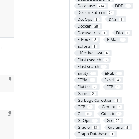
Database
DDD
214
1
Design Pattern
24
DevOps
DNS
6
1
Docker
28
Docusaurus
Dto
1
1
E-Book
E-Mail
8
1
う。
Eclipse
3
Effective Java
4
Elasticsearch
8
Elastisearch
1
Entity
EPub
1
1
ETYM
Excel
6
4
Flutter
FTP
2
1
Game
2
Garbage Collection
1
GCP
Gemini
1
3
Git
GitHub
46
1
GitOps
Go
1
20
Gradle
Grafana
13
5
Graph Database
3