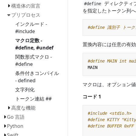
ディレクティ
#define
構造体の宣言
を指定したトークン列へ
プリプロセス
インクルード -
#include
マクロ定数 -
置換内容には任意の有効
#define, #undef
関数形式マクロ -
#define
MAIN
条件付きコンパイル
- defined
マクロは、オプション値
文字列化
コード 1
トークン連結 ##
高度な機能
#include
<stdio.h>
Go 言語
Python
Swift