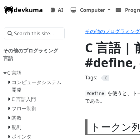
devkuma
AI
Computer
Prog
その他のプログラミング
C 言語 |
その他のプログラミング
#define,
言語
C 言語
Tags:
C
コンピュータシステム
開発
を使うと、ト
#define
C 言語入門
である。
フロー制御
関数
トークン
配列
ポインタ