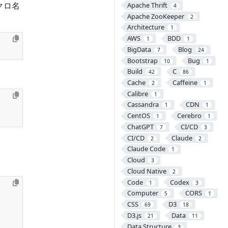
クロ名
Apache Thrift
4
Apache ZooKeeper
2
Architecture
1
AWS
BDD
1
1
BigData
Blog
7
24
Bootstrap
Bug
10
1
Build
C
42
86
Cache
Caffeine
2
1
Calibre
1
Cassandra
CDN
1
1
CentOS
Cerebro
1
1
ChatGPT
CI/CD
7
3
CI/CD
Claude
2
2
Claude Code
1
Cloud
3
Cloud Native
2
Code
Codex
1
3
Computer
CORS
5
1
CSS
D3
69
18
D3.js
Data
21
11
Data Structure
3