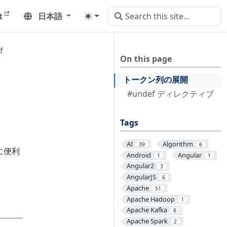
t
日本語
f
On this page
トークン列の展開
#undef ディレクティブ
Tags
AI
Algorithm
39
6
に便利
Android
Angular
1
1
Angular2
3
AngularJS
6
Apache
51
Apache Hadoop
1
Apache Kafka
6
Apache Spark
2