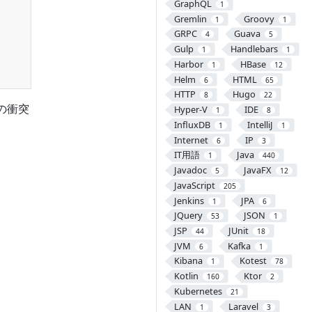
GraphQL
1
Gremlin
Groovy
1
1
GRPC
Guava
4
5
Gulp
Handlebars
1
1
Harbor
HBase
1
12
Helm
HTML
6
65
HTTP
Hugo
8
22
の衝突
Hyper-V
IDE
1
8
InfluxDB
IntelliJ
1
1
Internet
IP
6
3
IT用語
Java
1
440
Javadoc
JavaFX
5
12
JavaScript
205
Jenkins
JPA
1
6
JQuery
JSON
53
1
JSP
JUnit
44
18
JVM
Kafka
6
1
Kibana
Kotest
1
78
Kotlin
Ktor
160
2
Kubernetes
21
LAN
Laravel
1
3