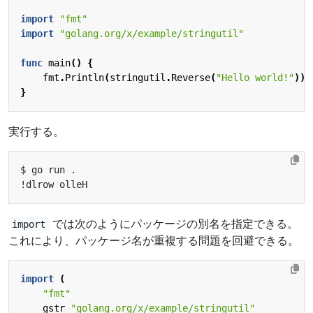
import
"fmt"
import
"golang.org/x/example/stringutil"
func
main
()
{
fmt
.
Println
(
stringutil
.
Reverse
(
"Hello world!"
))
}
実行する。
では次のようにパッケージの別名を指定できる。
import
これにより、パッケージ名が重複する問題を回避できる。
import
(
"fmt"
gstr
"golang.org/x/example/stringutil"