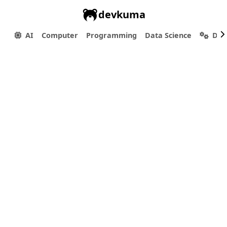
devkuma
AI
Computer
Programming
Data Science
Dev