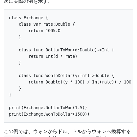
次に実際の例を示す。
class Exchange {

    class var rate:Double {

        return 1005.0

    }

    class func DollarToWon(d:Double)->Int {

        return Int(d * rate)

    }

    class func WonToDollar(y:Int)->Double {

        return Double((y * 100) / Int(rate)) / 100

    }

}

print(Exchange.DollarToWon(1.5))

この例では、ウォンからドル、ドルからウォンへ換算する