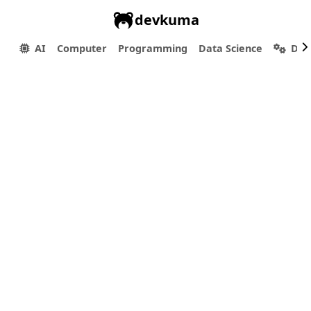
devkuma
AI
Computer
Programming
Data Science
Dev