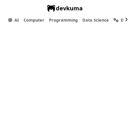
devkuma
AI
Computer
Programming
Data Science
Dev