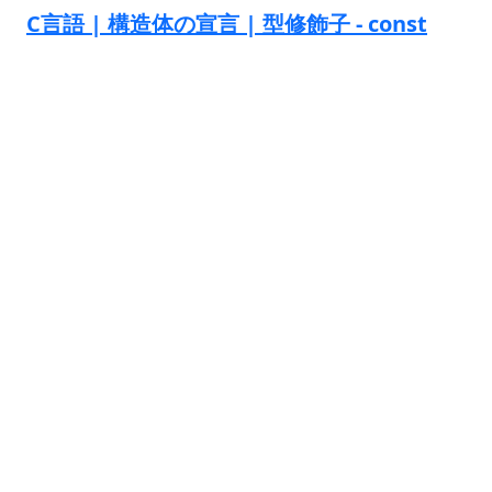
C言語 | 構造体の宣言 | 型修飾子 - const