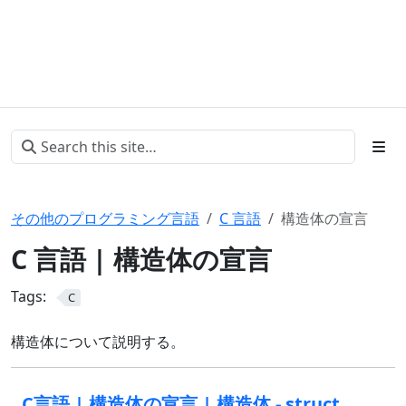
その他のプログラミング言語
C 言語
構造体の宣言
C 言語 | 構造体の宣言
Tags:
C
構造体について説明する。
C言語 | 構造体の宣言 | 構造体 - struct