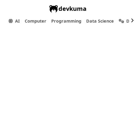
devkuma
AI
Computer
Programming
Data Science
Dev