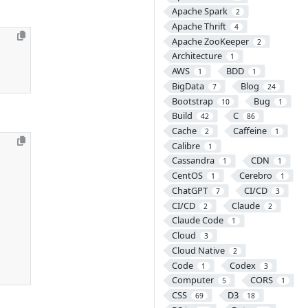
Apache Spark
2
Apache Thrift
4
Apache ZooKeeper
2
Architecture
1
AWS
BDD
1
1
BigData
Blog
7
24
Bootstrap
Bug
10
1
Build
C
42
86
Cache
Caffeine
2
1
Calibre
1
Cassandra
CDN
1
1
CentOS
Cerebro
1
1
ChatGPT
CI/CD
7
3
CI/CD
Claude
2
2
Claude Code
1
Cloud
3
Cloud Native
2
Code
Codex
1
3
Computer
CORS
5
1
CSS
D3
69
18