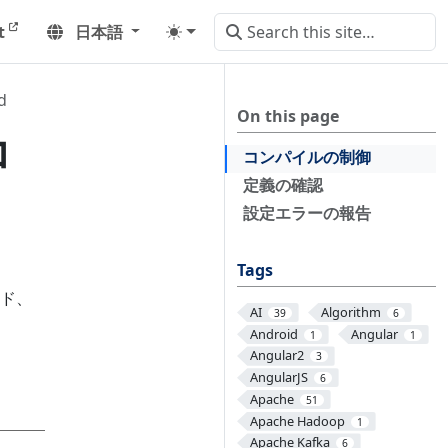
t
日本語
d
On this page
コ
コンパイルの制御
定義の確認
設定エラーの報告
Tags
ド、
AI
Algorithm
39
6
Android
Angular
1
1
Angular2
3
AngularJS
6
Apache
51
Apache Hadoop
1
Apache Kafka
6