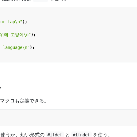
our lap
\n
"
);
 위에 고양이
\n
"
);
d language
\n
"
);
認
マクロも定義できる。
使うか、短い形式の
と
を使う。
#ifdef
#ifndef