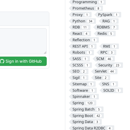
Programming
1
Prometheus
8
Proxy
PySpark
1
1
Python
RAG
34
1
RDB
RDBMS
11
7
React
Redis
4
5
Reflection
1
REST API
RMI
1
1
Robots
RPC
1
3
SASS
SCM
1
46
SCSSS
Security
1
23
SEO
Servlet
2
44
Sigil
Site
1
2
Sitemap
SNS
1
1
Software
SOLID
1
1
Spinnaker
1
Spring
120
Spring Batch
5
Spring Boot
42
Spring Data
3
Spring Data R2DBC
4