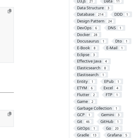
D3.js
Data
21
11
Data Structure
3
Database
DDD
214
1
Design Pattern
24
DevOps
DNS
6
1
Docker
28
Docusaurus
Dto
1
1
E-Book
E-Mail
8
1
Eclipse
3
Effective Java
4
Elasticsearch
8
Elastisearch
1
Entity
EPub
1
1
ETYM
Excel
6
4
Flutter
FTP
2
1
Game
2
Garbage Collection
1
GCP
Gemini
1
3
Git
GitHub
46
1
GitOps
Go
1
20
Gradle
Grafana
13
5