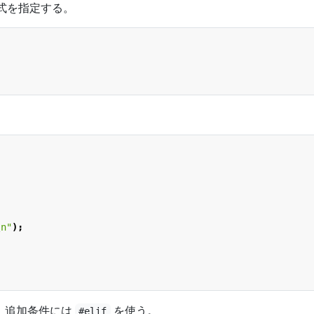
式を指定する。
\n
"
);
、追加条件には
を使う。
#elif