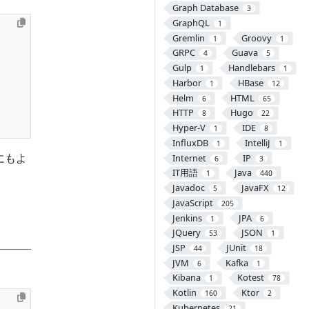
Graph Database
3
GraphQL
1
Gremlin
Groovy
1
1
GRPC
Guava
4
5
Gulp
Handlebars
1
1
Harbor
HBase
1
12
Helm
HTML
6
65
HTTP
Hugo
8
22
Hyper-V
IDE
1
8
InfluxDB
IntelliJ
1
1
にもよ
Internet
IP
6
3
IT用語
Java
1
440
Javadoc
JavaFX
5
12
JavaScript
205
Jenkins
JPA
1
6
JQuery
JSON
53
1
JSP
JUnit
44
18
JVM
Kafka
6
1
Kibana
Kotest
1
78
Kotlin
Ktor
160
2
Kubernetes
21