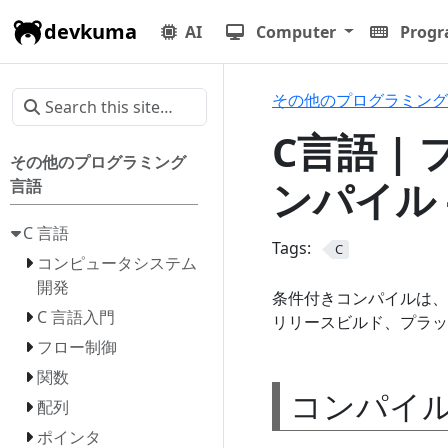
devkuma
AI
Computer
Prog
その他のプログラミング
C言語 |
その他のプログラミング
ンパイル - 
言語
C 言語
Tags:
C
コンピュータシステム
開発
条件付きコンパイルは、
C 言語入門
リリースビルド、プラッ
フロー制御
関数
コンパイ
配列
ポインタ