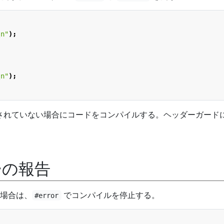
\n
"
);
\n
"
);
されていない場合にコードをコンパイルする。ヘッダーガード
ーの報告
場合は、
でコンパイルを停止する。
#error