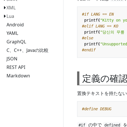
XML
Lua
printf
(
"Kitty on y
Android
printf
(
"당신의 무릎
YAML
GraphQL
printf
(
"Unsupporte
C、C++、Javaの比較
JSON
REST API
定義の確
Markdown
置換テキストを持たない
の中で
を
#if
defined