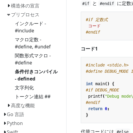
と
に定数
#if
#endif
構造体の宣言
プリプロセス
インクルード -
コード
#include
マクロ定数 -
#define, #undef
コード1
関数形式マクロ -
#define
#include
<stdio.h>
条件付きコンパイル
- defined
int
main
()
{
文字列化
トークン連結 ##
printf
(
"Debug mode
高度な機能
return
0
;
Go 言語
}
Python
代替コードには
Swift
#else