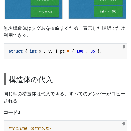
無名構造体はタグ名を省略するため、宣言した場所でだけ
利用できる。
struct
{
int
x
,
y
;
}
pt
=
{
100
,
35
};
構造体の代入
同じ型の構造体は代入できる。すべてのメンバーがコピー
される。
コード2
#include
<stdio.h>