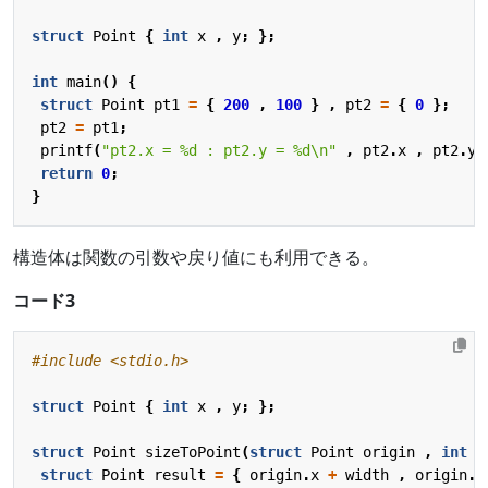
struct
Point
{
int
x
,
y
;
};
int
main
()
{
struct
Point
pt1
=
{
200
,
100
}
,
pt2
=
{
0
};
pt2
=
pt1
;
printf
(
"pt2.x = %d : pt2.y = %d
\n
"
,
pt2
.
x
,
pt2
.
y
)
return
0
;
}
構造体は関数の引数や戻り値にも利用できる。
コード3
#include
<stdio.h>
struct
Point
{
int
x
,
y
;
};
struct
Point
sizeToPoint
(
struct
Point
origin
,
int
w
struct
Point
result
=
{
origin
.
x
+
width
,
origin
.
y