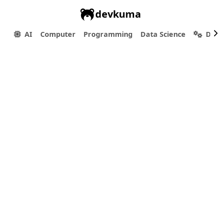
devkuma
AI
Computer
Programming
Data Science
Dev