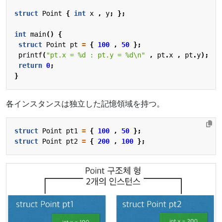
struct
Point
{
int
x
,
y
;
};
int
main
()
{
struct
Point
pt
=
{
100
,
50
};
printf
(
"pt.x = %d : pt.y = %d
\n
"
,
pt
.
x
,
pt
.
y
);
return
0
;
}
各インスタンスは独立した記憶領域を持つ。
struct
Point
pt1
=
{
100
,
50
};
struct
Point
pt2
=
{
200
,
100
};