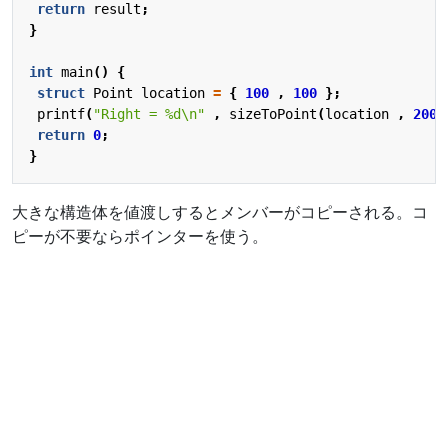
return
result
;
}
int
main
()
{
struct
Point
location
=
{
100
,
100
};
printf
(
"Right = %d
\n
"
,
sizeToPoint
(
location
,
200
return
0
;
}
大きな構造体を値渡しするとメンバーがコピーされる。コ
ピーが不要ならポインターを使う。