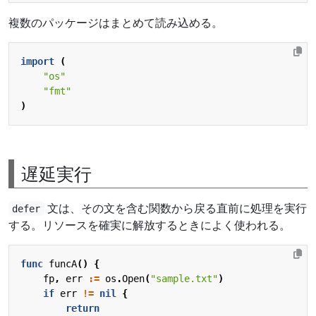
複数のパッケージはまとめて読み込める。
import
(
"os"
"fmt"
)
遅延実行
文は、その文を含む関数から戻る直前に処理を実行
defer
する。リソースを確実に解放するときによく使われる。
func
funcA
()
{
fp
,
err
:=
os
.
Open
(
"sample.txt"
)
if
err
!=
nil
{
return