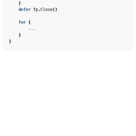
}
defer
fp
.
Close
()
for
{
...
}
}