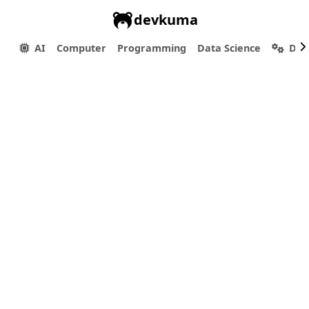
devkuma
AI
Computer
Programming
Data Science
Dev