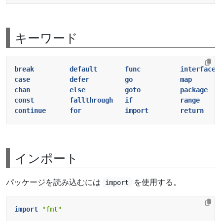
キーワード
break
default
func
interface
case
defer
go
map
chan
else
goto
package
const
fallthrough
if
range
continue
for
import
return
インポート
パッケージを読み込むには
を使用する。
import
import
"fmt"