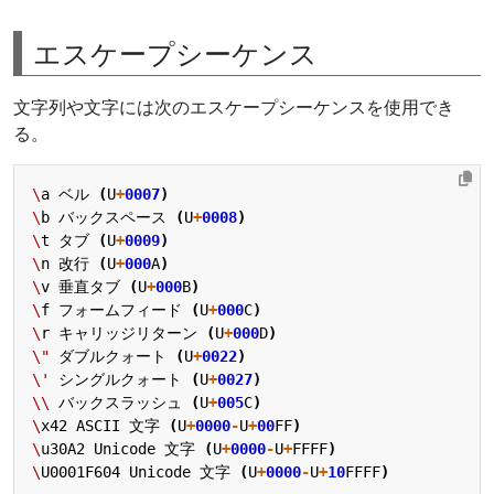
エスケープシーケンス
文字列や文字には次のエスケープシーケンスを使用でき
る。
\
a
ベル
(
U
+
0007
)
\
b
バックスペース
(
U
+
000
8
)
\
t
タブ
(
U
+
000
9
)
\
n
改行
(
U
+
000
A
)
\
v
垂直タブ
(
U
+
000
B
)
\
f
フォームフィード
(
U
+
000
C
)
\
r
キャリッジリターン
(
U
+
000
D
)
\"
ダブルクォート
(
U
+
0022
)
\'
シングルクォート
(
U
+
0027
)
\\
バックスラッシュ
(
U
+
005
C
)
\
x42
ASCII
文字
(
U
+
0000
-
U
+
00
FF
)
\
u30A2
Unicode
文字
(
U
+
0000
-
U
+
FFFF
)
\
U0001F604
Unicode
文字
(
U
+
0000
-
U
+
10
FFFF
)