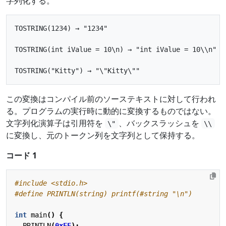
字列化する。
TOSTRING(1234) → "1234"

TOSTRING(int iValue = 10\n) → "int iValue = 10\\n"

この変換はコンパイル前のソーステキストに対して行われ
る。プログラムの実行時に動的に変換するものではない。
文字列化演算子は引用符を
、バックスラッシュを
\"
\\
に変換し、元のトークン列を文字列として保持する。
コード 1
#include
<stdio.h>
int
main
()
{
PRINTLN
(
0xFF
);