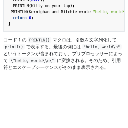
PRINTLN
(
Kitty
on
your
lap
);
PRINTLN
(
Kernighan
and
Ritchie
wrote
"hello, world
\n
return
0
;
}
コード 1 の
マクロは、引数を文字列化して
PRINTLN()
で表示する。最後の例には
printf()
"hello, world\n"
というトークンが含まれており、プリプロセッサーによっ
て
に変換される。そのため、引用
\"hello, world\\n\"
符とエスケープシーケンスがそのまま表示される。