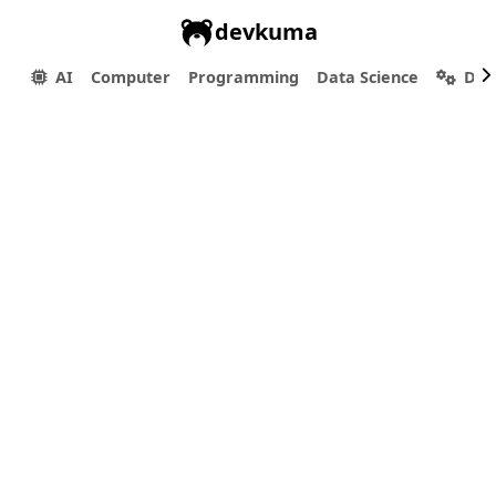
devkuma
AI
Computer
Programming
Data Science
Dev