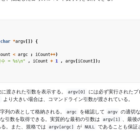
char
*
argv
[])
{
Count
<
argc
;
iCount
++
)
수 = %s
\n
"
,
iCount
+
1
,
argv
[
iCount
]);
数に渡された引数を表示する。
には必ず実行されたプ
argv[0]
より大きい場合は、コマンドライン引数が渡されている。
1
字列の表として格納される。
を確認して
の適切
argc
argv
要な引数を取得できる。実質的な最初の引数は
、最後
argv[1]
ある。また、規格では
が
であることも保証
argv[argc]
NULL