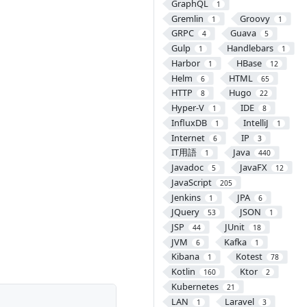
GraphQL
1
Gremlin
Groovy
1
1
GRPC
Guava
4
5
Gulp
Handlebars
1
1
Harbor
HBase
1
12
Helm
HTML
6
65
HTTP
Hugo
8
22
Hyper-V
IDE
1
8
InfluxDB
IntelliJ
1
1
Internet
IP
6
3
IT用語
Java
1
440
Javadoc
JavaFX
5
12
JavaScript
205
Jenkins
JPA
1
6
JQuery
JSON
53
1
JSP
JUnit
44
18
JVM
Kafka
6
1
Kibana
Kotest
1
78
Kotlin
Ktor
160
2
Kubernetes
21
LAN
Laravel
1
3