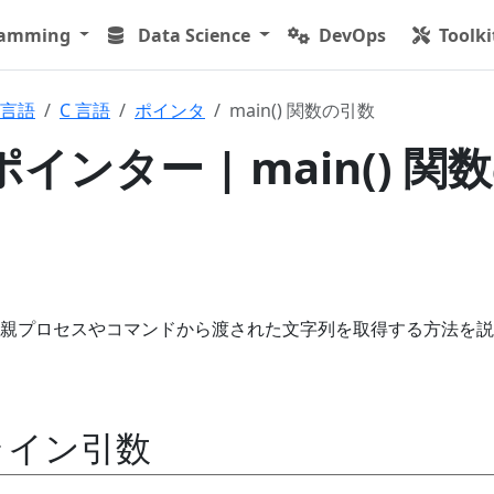
ramming
Data Science
DevOps
Toolki
言語
C 言語
ポインタ
main() 関数の引数
 ポインター | main() 関
親プロセスやコマンドから渡された文字列を取得する方法を説
ライン引数