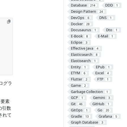
Database
DDD
214
1
Design Pattern
24
DevOps
DNS
6
1
Docker
28
Docusaurus
Dto
1
1
E-Book
E-Mail
8
1
Eclipse
3
Effective Java
4
Elasticsearch
8
Elastisearch
1
Entity
EPub
1
1
ETYM
Excel
6
4
Flutter
FTP
2
1
ログラ
Game
2
Garbage Collection
1
GCP
Gemini
1
3
な要素
Git
GitHub
46
1
の引数
GitOps
Go
1
20
されて
Gradle
Grafana
13
5
Graph Database
3