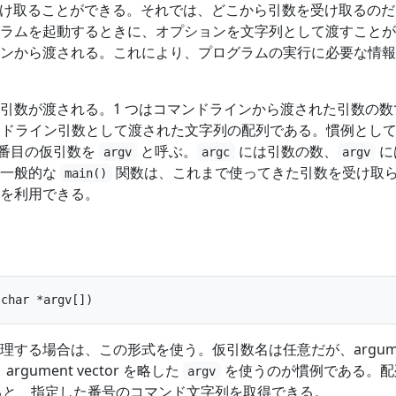
け取ることができる。それでは、どこから引数を受け取るのだ
ラムを起動するときに、オプションを文字列として渡すことが
ンから渡される。これにより、プログラムの実行に必要な情報
つの引数が渡される。1 つはコマンドラインから渡された引数の数
マンドライン引数として渡された文字列の配列である。慣例とし
 番目の仮引数を
と呼ぶ。
には引数の数、
に
argv
argc
argv
。一般的な
関数は、これまで使ってきた引数を受け取
main()
を利用できる。
理する場合は、この形式を使う。仮引数名は任意だが、argume
 argument vector を略した
を使うのが慣例である。配
argv
と、指定した番号のコマンド文字列を取得できる。