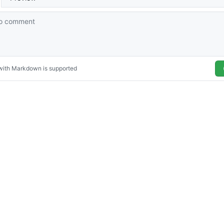
© 2026
The devkuma