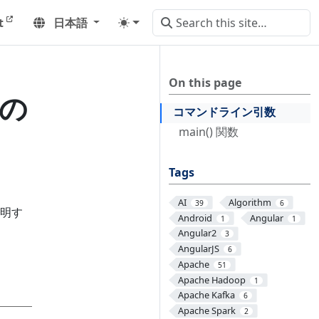
t
日本語
On this page
数の
コマンドライン引数
main() 関数
Tags
AI
Algorithm
39
6
明す
Android
Angular
1
1
Angular2
3
AngularJS
6
Apache
51
Apache Hadoop
1
Apache Kafka
6
Apache Spark
2