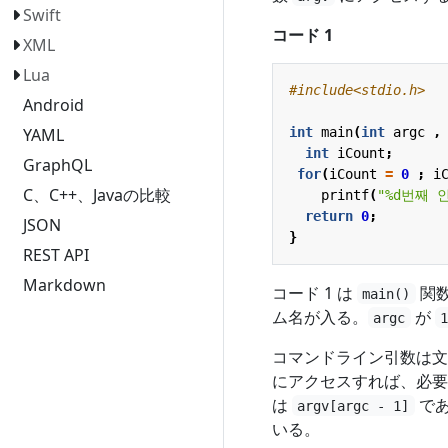
Swift
コード 1
XML
Lua
#include
<stdio.h>
Android
int
main
(
int
argc
,
YAML
int
iCount
;
GraphQL
for
(
iCount
=
0
;
i
C、C++、Javaの比較
printf
(
"%d번째 인
return
0
;
JSON
}
REST API
Markdown
コード 1 は
関
main()
ム名が入る。
が
argc
コマンドライン引数は文
にアクセスすれば、必
は
で
argv[argc - 1]
いる。