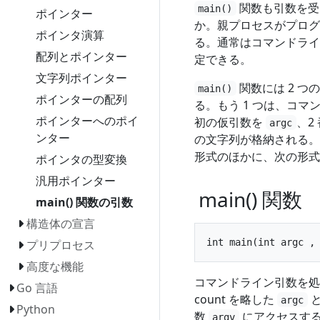
関数も引数を受
main()
ポインター
か。親プロセスがプログ
ポインタ演算
る。通常はコマンドライ
配列とポインター
定できる。
文字列ポインター
関数には 2 
main()
ポインターの配列
る。もう 1 つは、コ
ポインターへのポイ
初の仮引数を
、2
argc
ンター
の文字列が格納される
形式のほかに、次の形式
ポインタの型変換
汎用ポインター
main() 関数
main() 関数の引数
構造体の宣言
プリプロセス
高度な機能
コマンドライン引数を処
Go 言語
count を略した
と
argc
Python
数
にアクセスする
argv