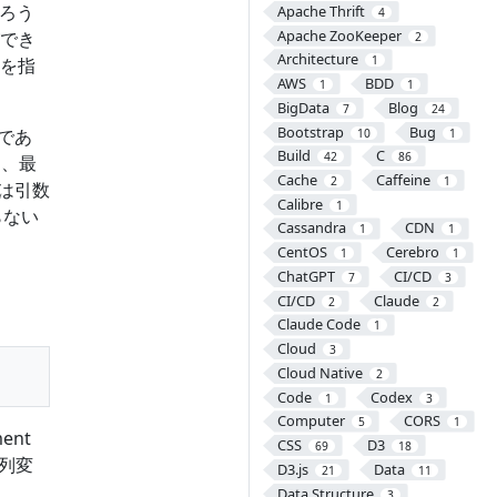
ろう
Apache Thrift
4
Apache ZooKeeper
でき
2
Architecture
1
を指
AWS
BDD
1
1
BigData
Blog
7
24
Bootstrap
Bug
であ
10
1
Build
C
42
86
て、最
Cache
Caffeine
2
1
は引数
Calibre
1
らない
Cassandra
CDN
1
1
CentOS
Cerebro
1
1
ChatGPT
CI/CD
7
3
CI/CD
Claude
2
2
Claude Code
1
Cloud
3
Cloud Native
2
Code
Codex
1
3
Computer
CORS
5
1
nt
CSS
D3
69
18
列変
D3.js
Data
21
11
Data Structure
3