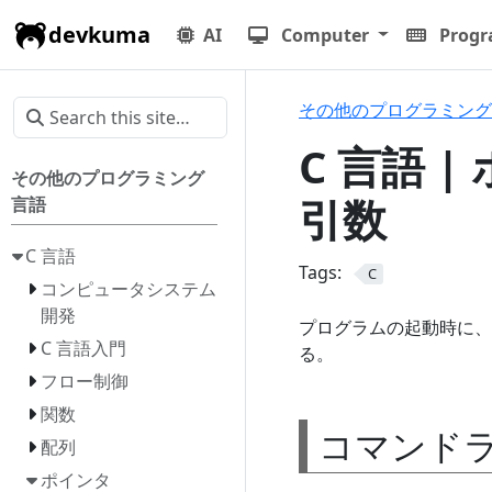
devkuma
AI
Computer
Prog
その他のプログラミング
C 言語 |
その他のプログラミング
引数
言語
C 言語
Tags:
C
コンピュータシステム
開発
プログラムの起動時に、
C 言語入門
る。
フロー制御
関数
コマンド
配列
ポインタ