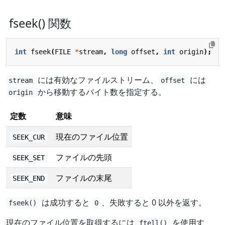
fseek() 関数
int
fseek
(
FILE
*
stream
,
long
offset
,
int
origin
);
には有効なファイルストリーム、
には
stream
offset
から移動するバイト数を指定する。
origin
定数
意味
現在のファイル位置
SEEK_CUR
ファイルの先頭
SEEK_SET
ファイルの末尾
SEEK_END
は成功すると
、失敗すると 0 以外を返す。
fseek()
0
現在のファイル位置を取得するには
を使用す
ftell()