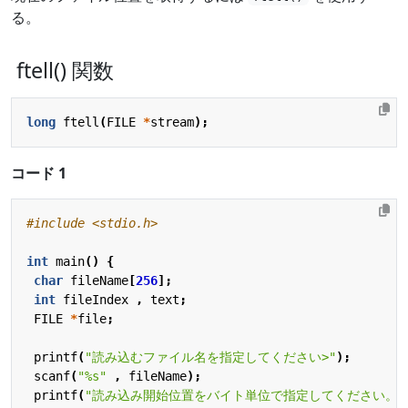
る。
ftell() 関数
long
ftell
(
FILE
*
stream
);
コード 1
#include
<stdio.h>
int
main
()
{
char
fileName
[
256
];
int
fileIndex
,
text
;
FILE
*
file
;
printf
(
"読み込むファイル名を指定してください>"
);
scanf
(
"%s"
,
fileName
);
printf
(
"読み込み開始位置をバイト単位で指定してください。"