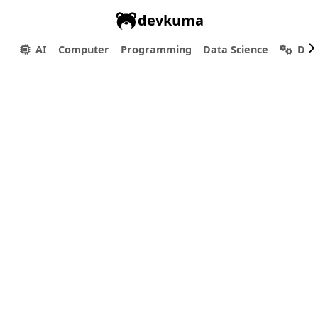
devkuma
AI
Computer
Programming
Data Science
Dev