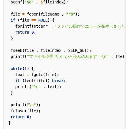
scanf
(
"%d"
,
&
fileIndex
);
file
=
fopen
(
fileName
,
"rb"
);
if
(
file
==
NULL
)
{
fprintf
(
stderr
,
"ファイル操作でエラーが発生しました
return
0
;
}
fseek
(
file
,
fileIndex
,
SEEK_SET
);
printf
(
"ファイル位置 %ld から読み込みます--
\n
"
,
ftell
while
(
1
)
{
text
=
fgetc
(
file
);
if
(
feof
(
file
))
break
;
printf
(
"%c"
,
text
);
}
printf
(
"
\n
"
);
fclose
(
file
);
return
0
;
}