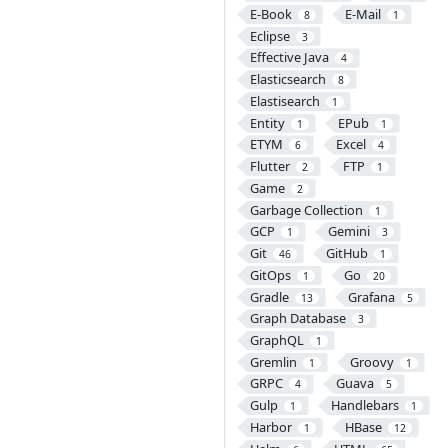
E-Book
E-Mail
8
1
Eclipse
3
Effective Java
4
Elasticsearch
8
Elastisearch
1
Entity
EPub
1
1
ETYM
Excel
6
4
Flutter
FTP
2
1
Game
2
Garbage Collection
1
GCP
Gemini
1
3
Git
GitHub
46
1
GitOps
Go
1
20
Gradle
Grafana
13
5
Graph Database
3
GraphQL
1
Gremlin
Groovy
1
1
GRPC
Guava
4
5
Gulp
Handlebars
1
1
Harbor
HBase
1
12