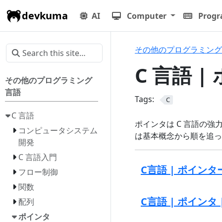
devkuma
AI
Computer
Prog
その他のプログラミング
C 言語 |
その他のプログラミング
言語
Tags:
C
C 言語
ポインタは C 言語の
コンピュータシステム
は基本概念から順を追っ
開発
C 言語入門
C言語 | ポインタ
フロー制御
関数
C言語 | ポインタ
配列
ポインタ