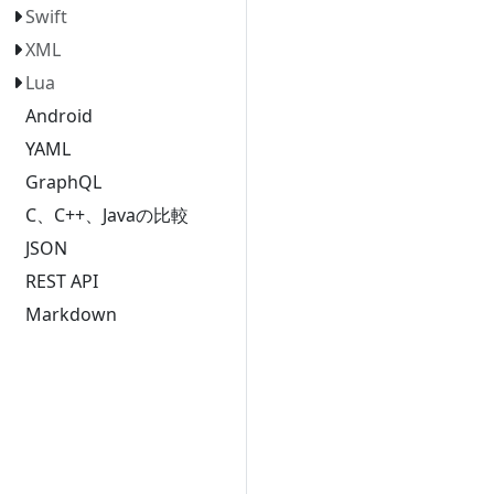
Swift
XML
Lua
Android
YAML
GraphQL
C、C++、Javaの比較
JSON
REST API
Markdown