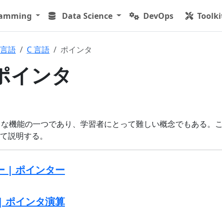
ramming
Data Science
DevOps
Toolki
言語
C 言語
ポインタ
 ポインタ
強力な機能の一つであり、学習者にとって難しい概念でもある。
て説明する。
ー | ポインター
 | ポインタ演算