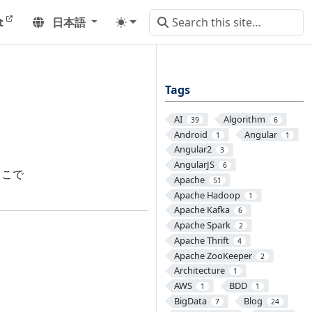
t
日本語
Tags
AI
Algorithm
39
6
Android
Angular
1
1
Angular2
3
AngularJS
6
ここで
Apache
51
Apache Hadoop
1
Apache Kafka
6
Apache Spark
2
Apache Thrift
4
Apache ZooKeeper
2
Architecture
1
AWS
BDD
1
1
BigData
Blog
7
24