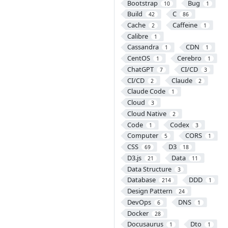
Bootstrap
Bug
10
1
Build
C
42
86
Cache
Caffeine
2
1
Calibre
1
Cassandra
CDN
1
1
CentOS
Cerebro
1
1
ChatGPT
CI/CD
7
3
CI/CD
Claude
2
2
Claude Code
1
Cloud
3
Cloud Native
2
Code
Codex
1
3
Computer
CORS
5
1
CSS
D3
69
18
D3.js
Data
21
11
Data Structure
3
Database
DDD
214
1
Design Pattern
24
DevOps
DNS
6
1
Docker
28
Docusaurus
Dto
1
1