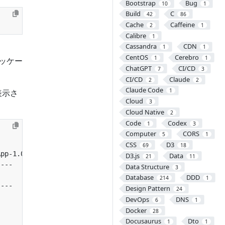
Bootstrap
Bug
10
1
Build
C
42
86
Cache
Caffeine
2
1
Calibre
1
Cassandra
CDN
1
1
CentOS
Cerebro
1
1
ッケー
ChatGPT
CI/CD
7
3
CI/CD
Claude
2
2
Claude Code
1
表示さ
Cloud
3
Cloud Native
2
Code
Codex
1
3
Computer
CORS
5
1
CSS
D3
69
18
D3.js
Data
21
11
Data Structure
3
Database
DDD
214
1
Design Pattern
24
DevOps
DNS
6
1
Docker
28
Docusaurus
Dto
1
1