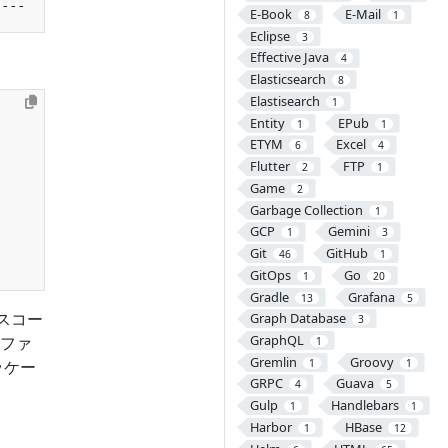
E-Book
E-Mail
8
1
Eclipse
3
Effective Java
4
Elasticsearch
8
Elastisearch
1
Entity
EPub
1
1
ETYM
Excel
6
4
Flutter
FTP
2
1
Game
2
Garbage Collection
1
GCP
Gemini
1
3
Git
GitHub
46
1
GitOps
Go
1
20
Gradle
Grafana
13
5
スコー
Graph Database
3
GraphQL
ファ
1
Gremlin
Groovy
1
1
ッケー
GRPC
Guava
4
5
Gulp
Handlebars
1
1
Harbor
HBase
1
12