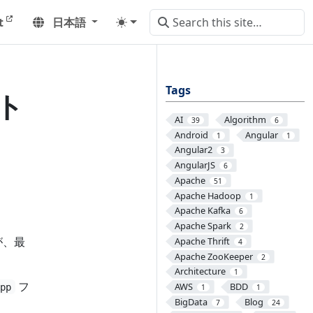
t
日本語
Tags
クト
AI
Algorithm
39
6
Android
Angular
1
1
Angular2
3
AngularJS
6
Apache
51
Apache Hadoop
1
Apache Kafka
6
Apache Spark
2
が、最
Apache Thrift
4
Apache ZooKeeper
2
Architecture
1
フ
AWS
BDD
App
1
1
BigData
Blog
7
24