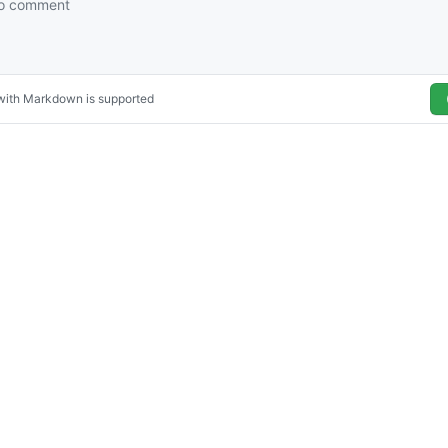
© 2026
The devkuma