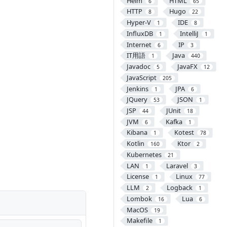
Helm
HTML
6
65
HTTP
Hugo
8
22
Hyper-V
IDE
1
8
InfluxDB
IntelliJ
1
1
Internet
IP
6
3
IT用語
Java
1
440
Javadoc
JavaFX
5
12
JavaScript
205
Jenkins
JPA
1
6
JQuery
JSON
53
1
JSP
JUnit
44
18
JVM
Kafka
6
1
Kibana
Kotest
1
78
Kotlin
Ktor
160
2
Kubernetes
21
LAN
Laravel
1
3
License
Linux
1
77
LLM
Logback
2
1
Lombok
Lua
16
6
MacOS
19
Makefile
1