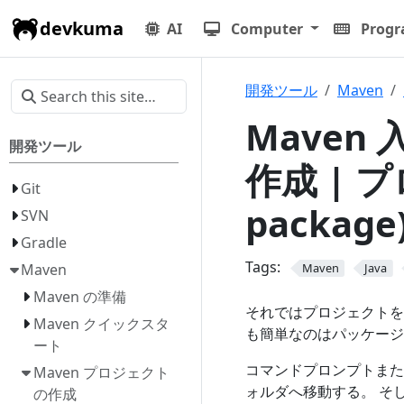
devkuma
AI
Computer
Prog
開発ツール
Maven
Maven 
開発ツール
作成 | 
Git
package
SVN
Gradle
Tags:
Maven
Maven
Java
Maven の準備
それではプロジェクトを
Maven クイックスタ
も簡単なのはパッケージ
ート
コマンドプロンプトま
Maven プロジェクト
ォルダへ移動する。 そ
の作成