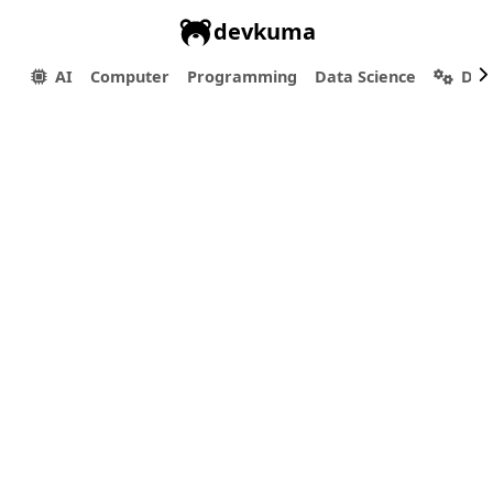
devkuma
AI
Computer
Programming
Data Science
Dev