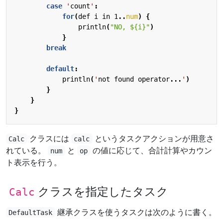
case
'
count
'
:
for
(
def
i
in
1
..
num
)
{
println
(
"NO, ${i}"
)
}
break
default
:
println
(
'
not
found
operator
...
'
)
}
}
}
クラスには
というタスクアクションが用意さ
Calc
calc
れている。
と
の値に応じて、合計計算やカウン
num
op
ト表示を行う。
クラスを指定したタスク
Calc
継承クラスを使うタスクは次のように書く。
DefaultTask