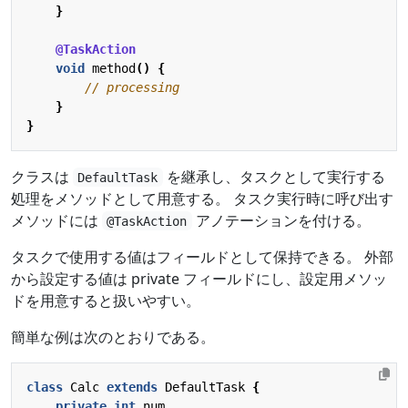
}
@TaskAction
void
method
()
{
// processing
}
}
クラスは
を継承し、タスクとして実行する
DefaultTask
処理をメソッドとして用意する。 タスク実行時に呼び出す
メソッドには
アノテーションを付ける。
@TaskAction
タスクで使用する値はフィールドとして保持できる。 外部
から設定する値は private フィールドにし、設定用メソッ
ドを用意すると扱いやすい。
簡単な例は次のとおりである。
class
Calc
extends
DefaultTask
{
private
int
num