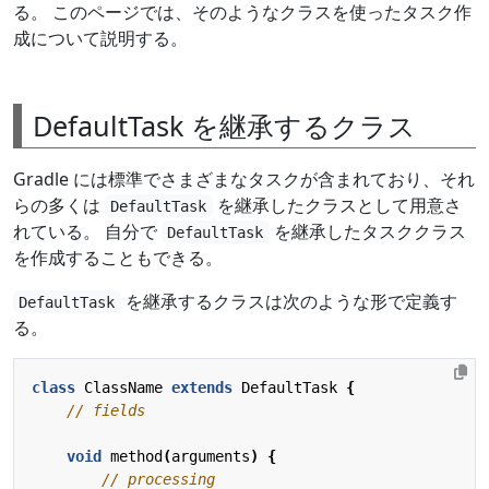
る。 このページでは、そのようなクラスを使ったタスク作
成について説明する。
DefaultTask を継承するクラス
Gradle には標準でさまざまなタスクが含まれており、それ
らの多くは
を継承したクラスとして用意さ
DefaultTask
れている。 自分で
を継承したタスククラス
DefaultTask
を作成することもできる。
を継承するクラスは次のような形で定義す
DefaultTask
る。
class
ClassName
extends
DefaultTask
{
// fields
void
method
(
arguments
)
{
// processing