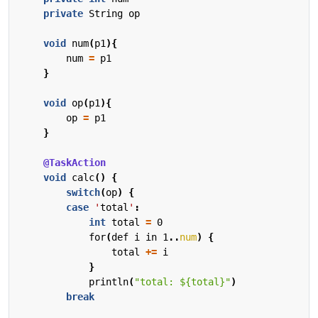
private
String
op
void
num
(
p1
){
num
=
p1
}
void
op
(
p1
){
op
=
p1
}
@TaskAction
void
calc
()
{
switch
(
op
)
{
case
'
total
'
:
int
total
=
0
for
(
def
i
in
1
..
num
)
{
total
+=
i
}
println
(
"total: ${total}"
)
break