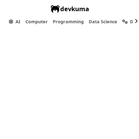
devkuma
AI
Computer
Programming
Data Science
Dev