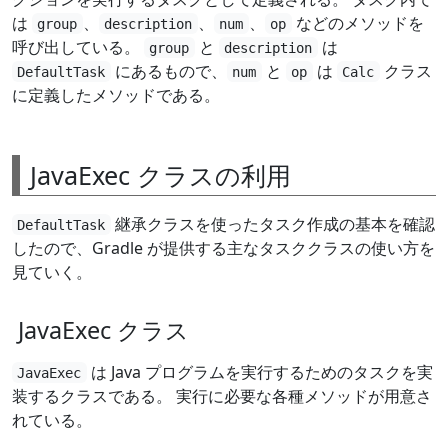
は
、
、
、
などのメソッドを
group
description
num
op
呼び出している。
と
は
group
description
にあるもので、
と
は
クラス
DefaultTask
num
op
Calc
に定義したメソッドである。
JavaExec クラスの利用
継承クラスを使ったタスク作成の基本を確認
DefaultTask
したので、Gradle が提供する主なタスククラスの使い方を
見ていく。
JavaExec クラス
は Java プログラムを実行するためのタスクを実
JavaExec
装するクラスである。 実行に必要な各種メソッドが用意さ
れている。