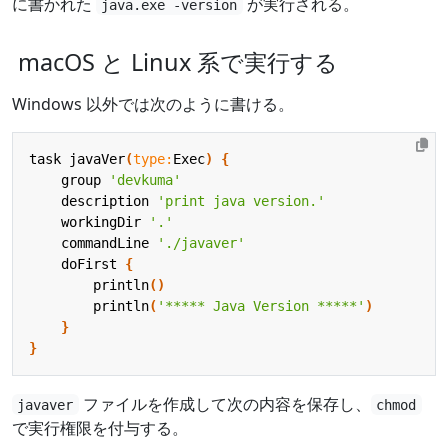
に書かれた
が実行される。
java.exe -version
macOS と Linux 系で実行する
Windows 以外では次のように書ける。
task
javaVer
(
type:
Exec
)
{
group
'devkuma'
description
'print java version.'
workingDir
'.'
commandLine
'./javaver'
doFirst
{
println
()
println
(
'***** Java Version *****'
)
}
}
ファイルを作成して次の内容を保存し、
javaver
chmod
で実行権限を付与する。