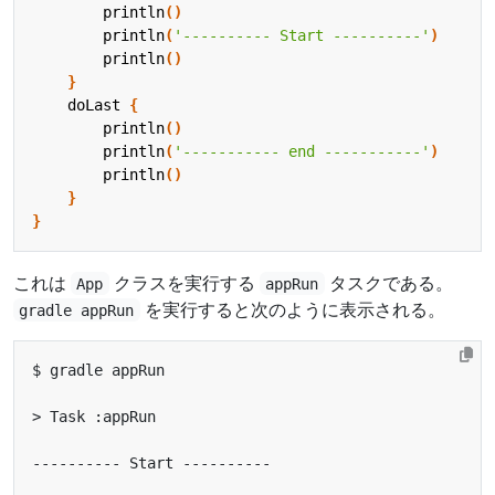
println
()
println
(
'---------- Start ----------'
)
println
()
}
doLast
{
println
()
println
(
'----------- end -----------'
)
println
()
}
}
これは
クラスを実行する
タスクである。
App
appRun
を実行すると次のように表示される。
gradle appRun