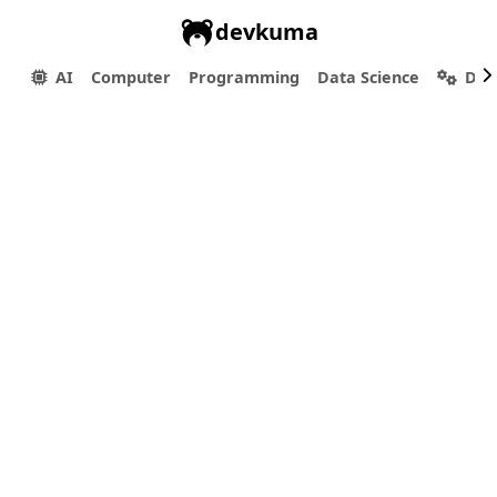
devkuma
AI
Computer
Programming
Data Science
Dev