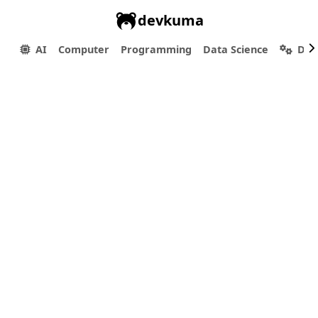
devkuma
AI
Computer
Programming
Data Science
Dev