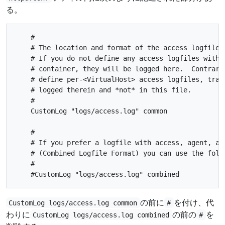
る。
    #

    # The location and format of the access logfile (
    # If you do not define any access logfiles within
    # container, they will be logged here.  Contrariw
    # define per-<VirtualHost> access logfiles, trans
    # logged therein and *not* in this file.

    #

    CustomLog "logs/access.log" common

    #

    # If you prefer a logfile with access, agent, and
    # (Combined Logfile Format) you can use the follo
    #

の前に
を付け、代
CustomLog logs/access.log common
#
わりに
の前の
を
CustomLog logs/access.log combined
#