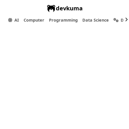
devkuma
AI
Computer
Programming
Data Science
Dev