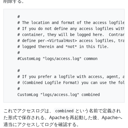
削除する。
    #

    # The location and format of the access logfile (
    # If you do not define any access logfiles within
    # container, they will be logged here.  Contrariw
    # define per-<VirtualHost> access logfiles, trans
    # logged therein and *not* in this file.

    #

    #CustomLog "logs/access.log" common

    #

    # If you prefer a logfile with access, agent, and
    # (Combined Logfile Format) you can use the follo
    #

これでアクセスログは、
という名前で定義され
combined
た形式で保存される。Apacheを再起動した後、Apacheへ
適当にアクセスしてログを確認する。