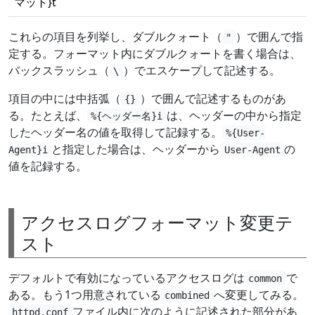
マット}t
これらの項目を列挙し、ダブルクォート（
）で囲んで指
"
定する。フォーマット内にダブルクォートを書く場合は、
バックスラッシュ（
）でエスケープして記述する。
\
項目の中には中括弧（
）で囲んで記述するものがあ
{}
る。たとえば、
は、ヘッダーの中から指定
%{ヘッダー名}i
したヘッダー名の値を取得して記録する。
%{User-
と指定した場合は、ヘッダーから
の
Agent}i
User-Agent
値を記録する。
アクセスログフォーマット変更テ
スト
デフォルトで有効になっているアクセスログは
で
common
ある。もう1つ用意されている
へ変更してみる。
combined
ファイル内に次のように記述された部分があ
httpd.conf