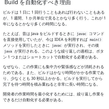
Build を自動化すべき理由
ビルドは 1 日に 1 回行うこともあれば行わないこともある
が、1 週間、1 か月単位で見るとかなり多く行う。これが 1
年になるとかなり多くの時間になる。
たとえば、昔は Java をビルドするときに
コマンド
javac
を直接使用していたが、今は IDEA を利用すれば
main()
メソッドを実行したときに
が実行され、その後
javac
が実行される。このような繰り返しの過程は、ボタ
java
ン 1 つまたはショートカットで自動化する必要がある。
なぜなら、この作業にも集中力や緊張感などが消耗される
ためである。また、ビルドはかなり時間がかかる作業であ
り、少なくとも 30 秒以上かかる。ビルドを実行してから
完了を待つ時間を積み重ねると非常に長い時間になる。
開発者の作業時間を最小化するためには、繰り返し作業を
できるだけ自動化する必要がある。