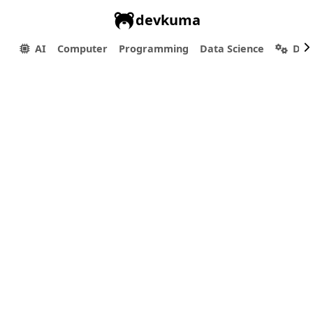
devkuma
AI
Computer
Programming
Data Science
Dev