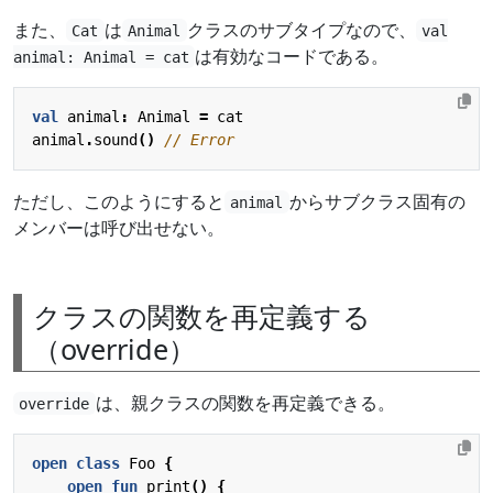
また、
は
クラスのサブタイプなので、
Cat
Animal
val
は有効なコードである。
animal: Animal = cat
val
animal
:
Animal
=
cat
animal
.
sound
()
ただし、このようにすると
からサブクラス固有の
animal
メンバーは呼び出せない。
クラスの関数を再定義する
（override）
は、親クラスの関数を再定義できる。
override
open
class
Foo
{
open
fun
print
()
{