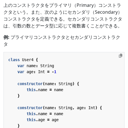
上のコンストラクタをプライマリ（Primary）コンストラ
クタという。また、次のようにセカンダリ（Secondary）
コンストラクタを定義できる。セカンダリコンストラクタ
は、引数の数とデータ型に応じて複数書くことができる。
例:
プライマリコンストラクタとセカンダリコンストラク
タ
class
User4
{
var
name
:
String
var
age
:
Int
=
-
1
constructor
(
name
:
String
)
{
this
.
name
=
name
}
constructor
(
name
:
String
,
age
:
Int
)
{
this
.
name
=
name
this
.
age
=
age
}