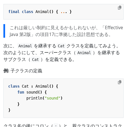
final
class
Animal
()
{
..
.
}
これは厳しい制約に見えるかもしれないが、「Effective
Java 第2版」の項目17に準拠した設計思想である。
次に、
を継承する
クラスを定義してみよう。
Animal
Cat
次のようにして、スーパークラス（
）を継承する
Animal
サブクラス（
）を定義できる。
Cat
例:
子クラスの定義
class
Cat
:
Animal
()
{
fun
sound
()
{
println
(
"sound"
)
}
}
クラス名の後にコロン（
）と、親クラスのコンストラク
: