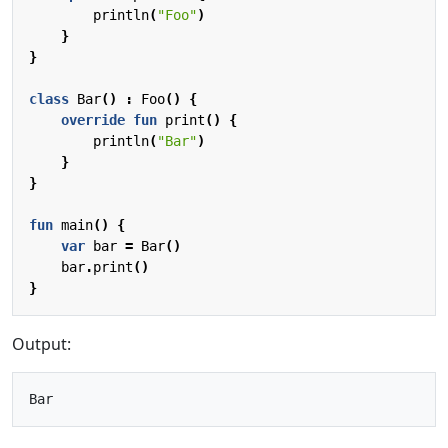
println
(
"Foo"
)
}
}
class
Bar
()
:
Foo
()
{
override
fun
print
()
{
println
(
"Bar"
)
}
}
fun
main
()
{
var
bar
=
Bar
()
bar
.
print
()
}
Output: