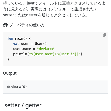
得している。Javaでフィールドに直接アクセスしているよ
うに見えるが、実際には（デフォルトで生成された）
setterまたはgetterを通じてアクセスしている。
例:
プロパティの使い方
fun
main
()
{
val
user
=
User
()
user
.
name
=
"devkuma"
println
(
"
${user.name}
(
${user.id}
)"
)
}
Output:
setter / getter