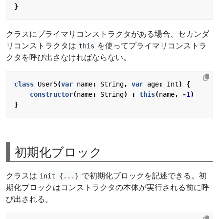
}
クラスにプライマリコンストラクタがある場合、セカンダ
リコンストラクタは
を使ってプライマリコンストラ
this
クタを呼び出さなければならない。
class
User5
(
var
name
:
String
,
var
age
:
Int
)
{
constructor
(
name
:
String
)
:
this
(
name
,
-
1
)
}
初期化ブロック
クラスは
で初期化ブロックを記述できる。初
init {...}
期化ブロックはコンストラクタの本体が実行される前に呼
び出される。