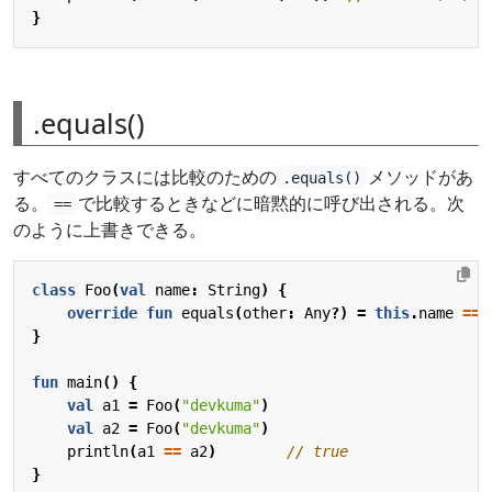
}
.equals()
すべてのクラスには比較のための
メソッドがあ
.equals()
る。
で比較するときなどに暗黙的に呼び出される。次
==
のように上書きできる。
class
Foo
(
val
name
:
String
)
{
override
fun
equals
(
other
:
Any
?)
=
this
.
name
==
}
fun
main
()
{
val
a1
=
Foo
(
"devkuma"
)
val
a2
=
Foo
(
"devkuma"
)
println
(
a1
==
a2
)
}