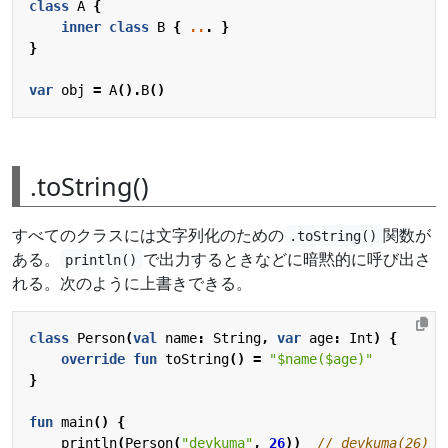
class
A
{
inner
class
B
{
..
.
}
}
var
obj
=
A
().
B
()
.toString()
すべてのクラスには文字列化のための
関数が
.toString()
ある。
で出力するときなどに暗黙的に呼び出さ
println()
れる。次のように上書きできる。
class
Person
(
val
name
:
String
,
var
age
:
Int
)
{
override
fun
toString
()
=
"
$name
(
$age
)"
}
fun
main
()
{
println
(
Person
(
"devkuma"
,
26
))