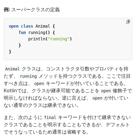
例:
スーパークラスの定義
open
class
Animal
{
fun
running
()
{
println
(
"running"
)
}
}
クラスは、コンストラクタ引数やプロパティを持
Animal
たず、
メソッドを持つクラスである。ここで注目
running
すべき点は、
キーワードが付いていることである。
open
Kotlinでは、クラスが継承可能であることを
修飾子で
open
明示しなければならない。逆に言えば、
が付いてい
open
ない通常のクラスは継承できない。
また、次のように
キーワードを付けて継承できない
final
クラスであることを明示することもできるが、デフォルト
でそうなっているため通常は省略する。