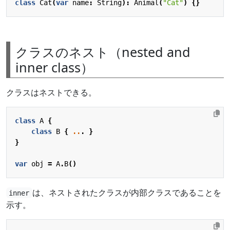
class
Cat
(
var
name
:
String
):
Animal
(
"Cat"
)
{}
クラスのネスト（nested and
inner class）
クラスはネストできる。
class
A
{
class
B
{
..
.
}
}
var
obj
=
A
.
B
()
は、ネストされたクラスが内部クラスであることを
inner
示す。