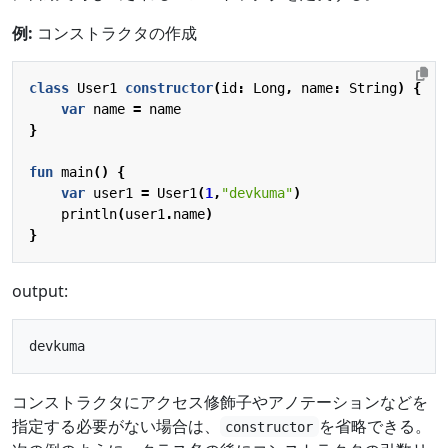
例:
コンストラクタの作成
class
User1
constructor
(
id
:
Long
,
name
:
String
)
{
var
name
=
name
}
fun
main
()
{
var
user1
=
User1
(
1
,
"devkuma"
)
println
(
user1
.
name
)
}
output:
コンストラクタにアクセス修飾子やアノテーションなどを
指定する必要がない場合は、
を省略できる。
constructor