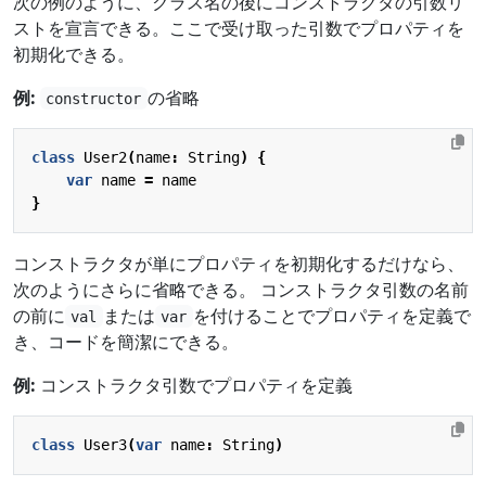
次の例のように、クラス名の後にコンストラクタの引数リ
ストを宣言できる。ここで受け取った引数でプロパティを
初期化できる。
例:
の省略
constructor
class
User2
(
name
:
String
)
{
var
name
=
name
}
コンストラクタが単にプロパティを初期化するだけなら、
次のようにさらに省略できる。 コンストラクタ引数の名前
の前に
または
を付けることでプロパティを定義で
val
var
き、コードを簡潔にできる。
例:
コンストラクタ引数でプロパティを定義
class
User3
(
var
name
:
String
)