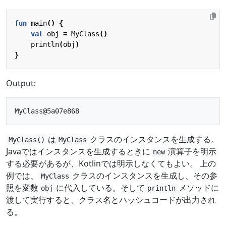
fun
main
()
{
val
obj
=
MyClass
()
println
(
obj
)
}
Output:
は
クラスのインスタンスを生成する。
MyClass()
MyClass
Javaではインスタンスを生成するときに
演算子を明示
new
する必要があるが、Kotlinでは明示しなくてもよい。 上の
例では、
クラスのインスタンスを生成し、その参
MyClass
照を変数
に代入している。そして
メソッドに
obj
println
渡して実行すると、クラス名とハッシュコードが出力され
る。