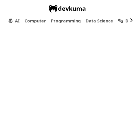
devkuma
AI
Computer
Programming
Data Science
Dev