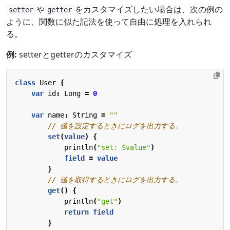
や
をカスタマイズしたい場合は、次の例の
setter
getter
ように、関数に似た記法を使って自由に処理を入れられ
る。
例:
setterとgetterのカスタマイズ
class
User
{
var
id
:
Long
=
0
var
name
:
String
=
""
set
(
value
)
{
println
(
"set: 
$value
"
)
field
=
value
}
get
()
{
println
(
"get"
)
return
field
}