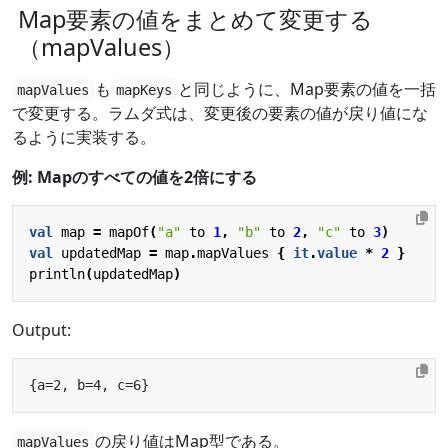
Map要素の値をまとめて変更する
（mapValues）
も
と同じように、Map要素の値を一括
mapValues
mapKeys
で変更する。ラムダ式は、変更後の要素の値が戻り値にな
るように実装する。
例: Mapのすべての値を2倍にする
val
map
=
mapOf
(
"a"
to
1
,
"b"
to
2
,
"c"
to
3
)
val
updatedMap
=
map
.
mapValues
{
it
.
value
*
2
}
println
(
updatedMap
)
Output:
の戻り値はMap型である。
mapValues