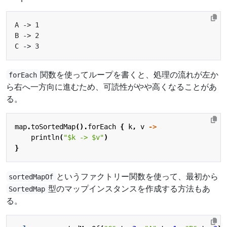
関数を使ってループを書くと、処理の流れが左か
forEach
ら右へ一方向に進むため、可読性がやや高くなることがあ
る。
map
.
toSortedMap
().
forEach
{
k
,
v
->
println
(
"
$k
 -> 
$v
"
)
}
というファクトリー関数を使って、最初から
sortedMapOf
型のマップインスタンスを作成する方法もあ
SortedMap
る。