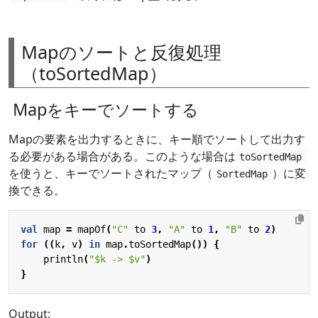
Mapのソートと反復処理
（toSortedMap）
Mapをキーでソートする
Mapの要素を出力するときに、キー順でソートして出力す
る必要がある場合がある。このような場合は
toSortedMap
を使うと、キーでソートされたマップ（
）に変
SortedMap
換できる。
val
map
=
mapOf
(
"C"
to
3
,
"A"
to
1
,
"B"
to
2
)
for
((
k
,
v
)
in
map
.
toSortedMap
())
{
println
(
"
$k
 -> 
$v
"
)
}
Output: