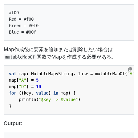
#f00

Red = #f00

Green = #0f0

Map作成後に要素を追加または削除したい場合は、
関数でMapを作成する必要がある。
mutableMapOf
val
map
:
MutableMap
<
String
,
Int
>
=
mutableMapOf
(
"A"
map
[
"A"
]
=
5
map
[
"D"
]
=
10
for
((
key
,
value
)
in
map
)
{
println
(
"
$key
 -> 
$value
"
)
}
Output: