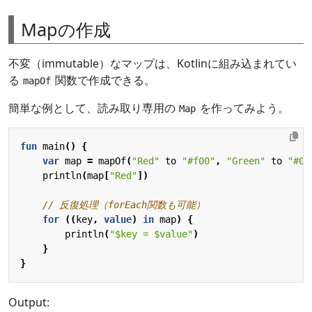
Mapの作成
不変（immutable）なマップは、Kotlinに組み込まれてい
る
関数で作成できる。
mapOf
簡単な例として、読み取り専用の
を作ってみよう。
Map
fun
main
()
{
var
map
=
mapOf
(
"Red"
to
"#f00"
,
"Green"
to
"#0f
println
(
map
[
"Red"
])
for
((
key
,
value
)
in
map
)
{
println
(
"
$key
 = 
$value
"
)
}
}
Output: