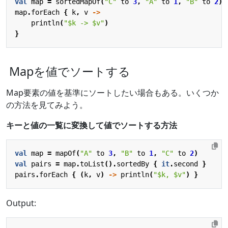
val
map
=
sortedMapOf
(
"C"
to
3
,
"A"
to
1
,
"B"
to
2
)
map
.
forEach
{
k
,
v
->
println
(
"
$k
 -> 
$v
"
)
}
Mapを値でソートする
Map要素の値を基準にソートしたい場合もある。いくつか
の方法を見てみよう。
キーと値の一覧に変換して値でソートする方法
val
map
=
mapOf
(
"A"
to
3
,
"B"
to
1
,
"C"
to
2
)
val
pairs
=
map
.
toList
().
sortedBy
{
it
.
second
}
pairs
.
forEach
{
(
k
,
v
)
->
println
(
"
$k
, 
$v
"
)
}
Output: