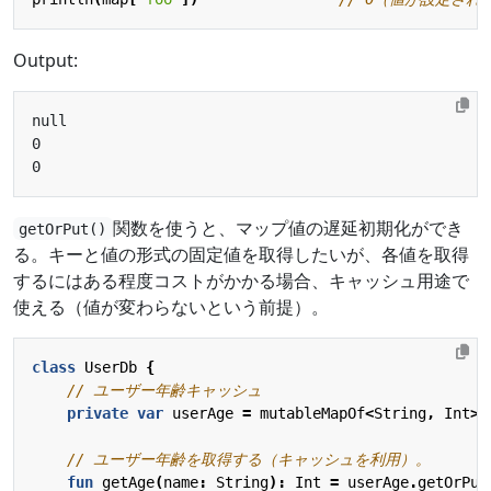
Output:
関数を使うと、マップ値の遅延初期化ができ
getOrPut()
る。キーと値の形式の固定値を取得したいが、各値を取得
するにはある程度コストがかかる場合、キャッシュ用途で
使える（値が変わらないという前提）。
class
UserDb
{
private
var
userAge
=
mutableMapOf
<
String
,
Int
>(
fun
getAge
(
name
:
String
):
Int
=
userAge
.
getOrPut