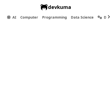
devkuma
AI
Computer
Programming
Data Science
Dev