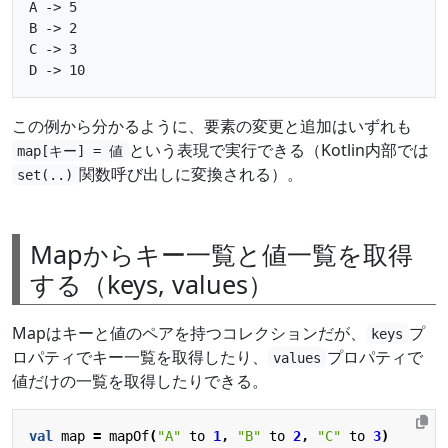
A -> 5

B -> 2

C -> 3

この例から分かるように、要素の変更と追加はいずれも
という表現で実行できる（Kotlin内部では
map[キー] = 値
関数呼び出しに変換される）。
set(..)
Mapからキー一覧と値一覧を取得
する（keys, values）
Mapはキーと値のペアを持つコレクションだが、
プ
keys
ロパティでキー一覧を取得したり、
プロパティで
values
値だけの一覧を取得したりできる。
val
map
=
mapOf
(
"A"
to
1
,
"B"
to
2
,
"C"
to
3
)