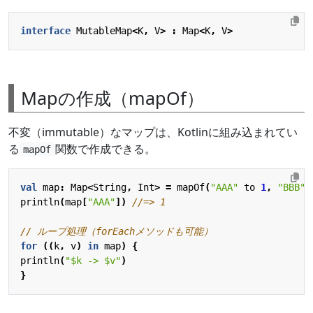
interface
MutableMap
<
K
,
V
>
:
Map
<
K
,
V
>
Mapの作成（mapOf）
不変（immutable）なマップは、Kotlinに組み込まれてい
る
関数で作成できる。
mapOf
val
map
:
Map
<
String
,
Int
>
=
mapOf
(
"AAA"
to
1
,
"BBB"
println
(
map
[
"AAA"
])
for
((
k
,
v
)
in
map
)
{
println
(
"
$k
 -> 
$v
"
)
}