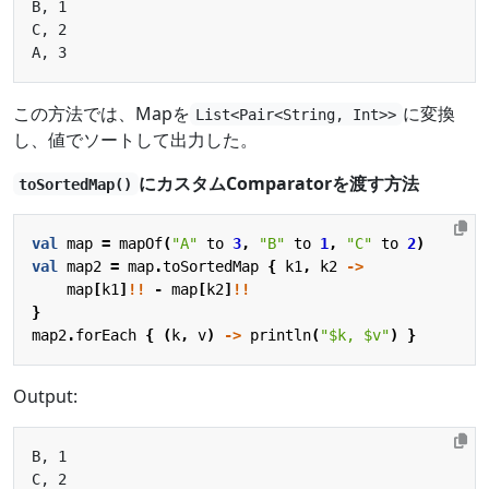
この方法では、Mapを
に変換
List<Pair<String, Int>>
し、値でソートして出力した。
にカスタムComparatorを渡す方法
toSortedMap()
val
map
=
mapOf
(
"A"
to
3
,
"B"
to
1
,
"C"
to
2
)
val
map2
=
map
.
toSortedMap
{
k1
,
k2
->
map
[
k1
]
!!
-
map
[
k2
]
!!
}
map2
.
forEach
{
(
k
,
v
)
->
println
(
"
$k
, 
$v
"
)
}
Output: