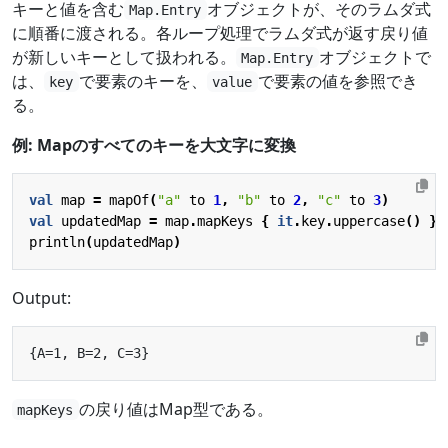
キーと値を含む
オブジェクトが、そのラムダ式
Map.Entry
に順番に渡される。各ループ処理でラムダ式が返す戻り値
が新しいキーとして扱われる。
オブジェクトで
Map.Entry
は、
で要素のキーを、
で要素の値を参照でき
key
value
る。
例: Mapのすべてのキーを大文字に変換
val
map
=
mapOf
(
"a"
to
1
,
"b"
to
2
,
"c"
to
3
)
val
updatedMap
=
map
.
mapKeys
{
it
.
key
.
uppercase
()
}
println
(
updatedMap
)
Output:
の戻り値はMap型である。
mapKeys