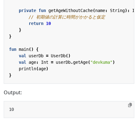
private
fun
getAgeWithoutCache
(
name
:
String
):
In
return
10
}
}
fun
main
()
{
val
userDb
=
UserDb
()
val
age
:
Int
=
userDb
.
getAge
(
"devkuma"
)
println
(
age
)
}
Output: