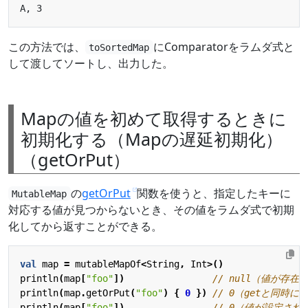
この方法では、
にComparatorをラムダ式と
toSortedMap
して渡してソートし、出力した。
Mapの値を初めて取得するときに
初期化する（Mapの遅延初期化）
（getOrPut）
の
getOrPut
関数を使うと、指定したキーに
MutableMap
対応する値が見つからないとき、その値をラムダ式で初期
化してから返すことができる。
val
map
=
mutableMapOf
<
String
,
Int
>()
println
(
map
[
"foo"
])
println
(
map
.
getOrPut
(
"foo"
)
{
0
})
println
(
map
[
"foo"
])