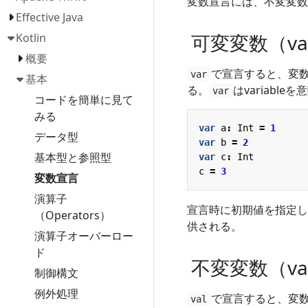
変数宣言には、不変変数
Effective Java
可変変数（va
Kotlin
概要
で宣言すると、変数
var
基本
る。
はvariable
var
コードを簡単に見て
みる
var
a
:
Int
=
1
データ型
var
b
=
2
基本型と参照型
var
c
:
Int
c
=
3
変数宣言
演算子
宣言時に初期値を指定した
（Operators）
供される。
演算子オーバーロー
ド
不変変数（va
制御構文
例外処理
で宣言すると、変数
val