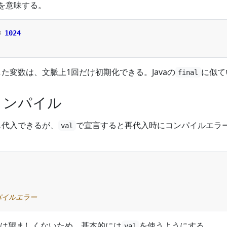
ueを意味する。
=
1024
た変数は、文脈上1回だけ初期化できる。Javaの
に似て
final
コンパイル
も代入できるが、
で宣言すると再代入時にコンパイルエラ
val
は望ましくないため、基本的には
を使うようにする。
val