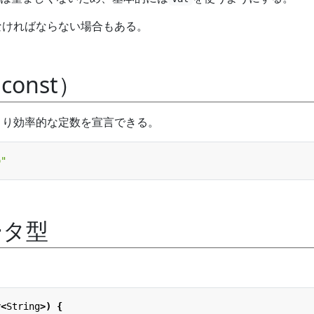
なければならない場合もある。
onst）
より効率的な定数を宣言できる。
o"
ータ型
y
<
String
>)
{