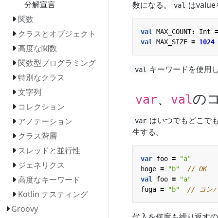
分解宣言
数になる。
はval
val
関数
val
MAX
_COUNT
:
Int
クラスとオブジェクト
val
MAX
_SIZE
=
1024
高度な関数
関数型プログラミング
キーワードを使用し
val
特別なクラス
文字列
、
の
var
val
コレクション
はいつでもどこで
アノテーション
var
生する。
クラス階層
スレッドと並行性
var
foo
=
"a"
ジェネリクス
hoge
=
"b"
高度なキーワード
val
foo
=
"a"
fuga
=
"b"
Kotlin テスティング
Groovy
代入を何度も繰り返すの