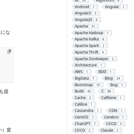
AI
Algorithm
39
6
Android
Angular
1
1
Angular2
3
AngularJS
6
Apache
51
数にな
Apache Hadoop
1
Apache Kafka
6
Apache Spark
2
Apache Thrift
4
Apache ZooKeeper
2
Architecture
1
AWS
BDD
1
1
BigData
Blog
7
24
Bootstrap
Bug
10
1
能も提
Build
C
42
86
Cache
Caffeine
2
1
Calibre
1
Cassandra
CDN
1
1
CentOS
Cerebro
1
1
ChatGPT
CI/CD
7
3
い）変
CI/CD
Claude
2
2