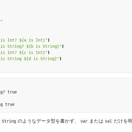
g"
 is Int? 
${a is Int}
"
)
 is String? 
${b is String}
"
)
 is Int? 
${c is Int}
"
)
 is String 
${d is String}
"
)
や
のようなデータ型を書かず、
または
だけを
String
var
val