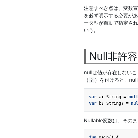
注意すべき点は、変数宣
を必ず明示する必要があ
ータ型が自動で指定される
いう。
Null非許
nullは値が存在しない
（
）を付けると、nul
?
var
a
:
String
=
nul
var
b
:
String
?
=
nu
Nullable変数は、
fun
main
()
{