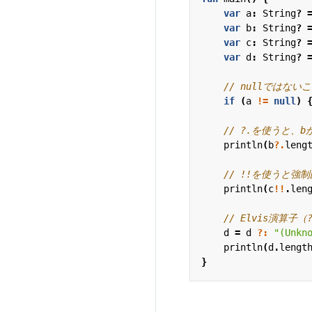
var
a
:
String
?
var
b
:
String
?
var
c
:
String
?
var
d
:
String
?
if
(
a
!=
null
)
println
(
b
?.
leng
println
(
c
!!
.
len
d
=
d
?:
"(Unkn
println
(
d
.
lengt
}