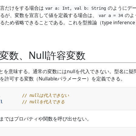
言だけをする場合は
のようにデ
var a: Int, val b: String
るが、変数を宣言して値を定義する場合は、
のよ
var a = 34
ため省略できることである。これを型推論（type inferenc
容変数、Null許容変数
ことを意味する。通常の変数にはnullを代入できない。型名に疑
lを許可する変数（Nullableパラメーター）を定義できる。
l
ll
そのままではプロパティや関数を呼び出せない。