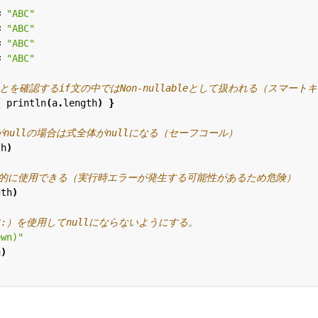
=
"ABC"
=
"ABC"
=
"ABC"
=
"ABC"
{
println
(
a
.
length
)
}
th
)
gth
)
own)"
h
)