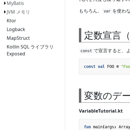
MyBatis
もちろん、
を使わ
var
JVM メモリ
Ktor
Logback
定数宣言（c
MapStruct
Kotlin SQL ライブラリ
で宣言すると、
const
Exposed
const
val
FOO
=
"Fo
変数のデ
VariableTutorial.kt
fun
main
(
args
:
Arra