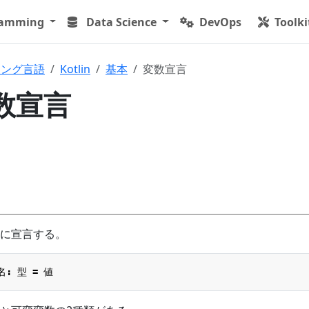
ramming
Data Science
DevOps
Toolki
ミング言語
Kotlin
基本
変数宣言
変数宣言
に宣言する。
名
:
型
=
値