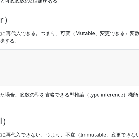
と可変変数の2種類がある。
r）
に再代入できる。つまり、可変（Mutable、変更できる）変
を意味する。
場合、変数の型を省略できる型推論（type inference）機
l）
に再代入できない。つまり、不変（Immutable、変更できな