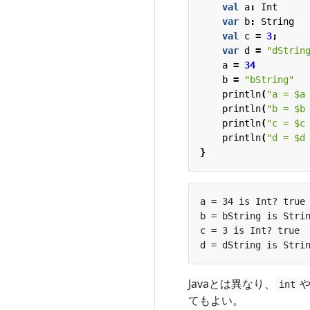
val
a
:
Int
var
b
:
String
val
c
=
3
;
var
d
=
"dStrin
a
=
34
b
=
"bString"
println
(
"a = 
$a
println
(
"b = 
$b
println
(
"c = 
$c
println
(
"d = 
$d
}
Javaとは異なり、
int
てもよい。