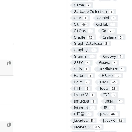
Game
2
Garbage Collection
1
GCP
Gemini
1
3
Git
GitHub
46
1
GitOps
Go
1
20
Gradle
Grafana
13
5
Graph Database
3
GraphQL
1
Gremlin
Groovy
1
1
GRPC
Guava
4
5
Gulp
Handlebars
1
1
Harbor
HBase
1
12
Helm
HTML
6
65
HTTP
Hugo
8
22
Hyper-V
IDE
1
8
InfluxDB
IntelliJ
1
1
Internet
IP
6
3
IT用語
Java
1
440
Javadoc
JavaFX
5
12
JavaScript
205