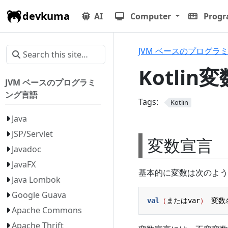
devkuma
AI
Computer
Prog
JVM ベースのプログラ
Kotlin
JVM ベースのプログラミ
ング言語
Tags:
Kotlin
Java
JSP/Servlet
変数宣言
Javadoc
JavaFX
基本的に変数は次のよう
Java Lombok
Google Guava
val
（
またはvar
）
変数
Apache Commons
Apache Thrift