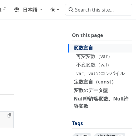
t
日本語
On this page
変数宣言
可変変数（var）
不変変数（val）
、
のコンパイル
var
val
定数宣言（const）
変数のデータ型
Null非許容変数、Null許
容変数
Tags