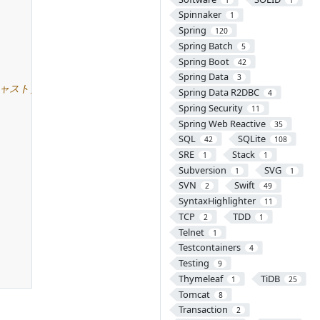
Spinnaker
1
Spring
120
Spring Batch
5
Spring Boot
42
Spring Data
3
Spring Data R2DBC
4
Spring Security
11
Spring Web Reactive
35
SQL
SQLite
42
108
SRE
Stack
1
1
Subversion
SVG
1
1
SVN
Swift
2
49
SyntaxHighlighter
11
TCP
TDD
2
1
Telnet
1
Testcontainers
4
Testing
9
Thymeleaf
TiDB
1
25
Tomcat
8
Transaction
2