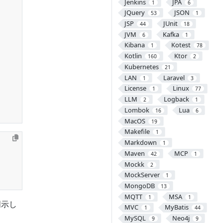
Jenkins
JPA
1
6
JQuery
JSON
53
1
JSP
JUnit
44
18
JVM
Kafka
6
1
Kibana
Kotest
1
78
Kotlin
Ktor
160
2
Kubernetes
21
LAN
Laravel
1
3
License
Linux
1
77
LLM
Logback
2
1
Lombok
Lua
16
6
MacOS
19
Makefile
1
Markdown
1
Maven
MCP
42
1
Mockk
2
MockServer
1
MongoDB
13
MQTT
MSA
1
1
明示し
MVC
MyBatis
1
44
MySQL
Neo4j
9
9