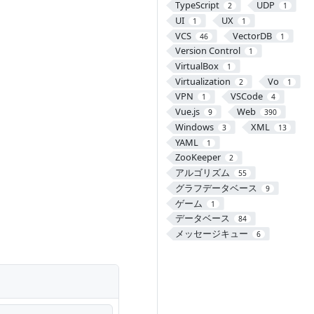
TypeScript
UDP
2
1
UI
UX
1
1
VCS
VectorDB
46
1
Version Control
1
VirtualBox
1
Virtualization
Vo
2
1
VPN
VSCode
1
4
Vue.js
Web
9
390
Windows
XML
3
13
YAML
1
ZooKeeper
2
アルゴリズム
55
グラフデータベース
9
ゲーム
1
データベース
84
メッセージキュー
6