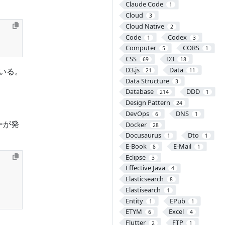
Claude Code
1
Cloud
3
Cloud Native
2
Code
Codex
1
3
Computer
CORS
5
1
CSS
D3
69
18
D3.js
Data
いる。
21
11
Data Structure
3
Database
DDD
214
1
Design Pattern
24
DevOps
DNS
6
1
ーが発
Docker
28
Docusaurus
Dto
1
1
E-Book
E-Mail
8
1
Eclipse
3
Effective Java
4
Elasticsearch
8
Elastisearch
1
Entity
EPub
1
1
ETYM
Excel
6
4
Flutter
FTP
2
1