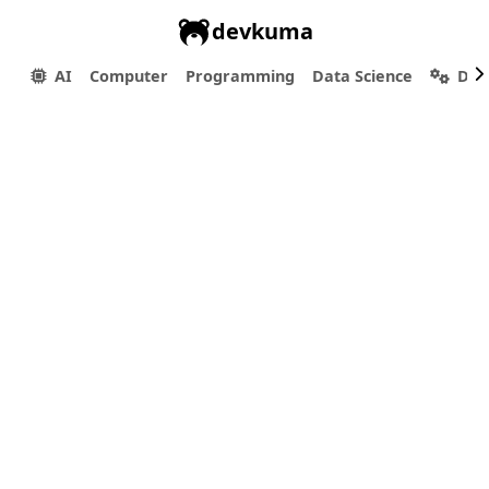
devkuma
AI
Computer
Programming
Data Science
Dev