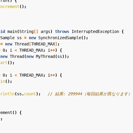
run
()
{
increment
();
oid
main
(
String
[]
args
)
throws
InterruptedException
{
dSample
ss
=
new
SynchronizedSample
();
=
new
Thread
[
THREAD_MAX
]
;
=
0
;
i
<
THREAD_MAX
;
i
++
)
{
new
Thread
(
new
MyThread
(
ss
));
tart
();
=
0
;
i
<
THREAD_MAX
;
i
++
)
{
oin
();
println
(
ss
.
count
);
// 結果: 299944（毎回結果が異なります）
rement
()
{
+
;