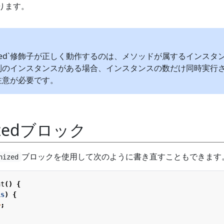
なります。
onized`修飾子が正しく動作するのは、メソッドが属するインスタ
別のインスタンスがある場合、インスタンスの数だけ同時実行
注意が必要です。
nizedブロック
ブロックを使用して次のように書き直すこともできます
nized
nt
()
{
is
)
{
+
;