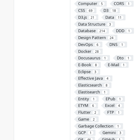
Computer
CORS
5
1
CSS
D3
69
18
D3.js
Data
21
11
Data Structure
3
Database
DDD
214
1
Design Pattern
24
DevOps
DNS
6
1
Docker
28
Docusaurus
Dto
1
1
E-Book
E-Mail
8
1
Eclipse
3
Effective Java
4
Elasticsearch
8
Elastisearch
1
Entity
EPub
1
1
ETYM
Excel
6
4
Flutter
FTP
2
1
Game
2
Garbage Collection
1
GCP
Gemini
1
3
Git
GitHub
46
1