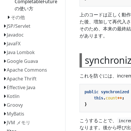
CompletableFuture
の使い方
上のコードは正しく動作
その他
た後、増加して再代入さ
JSP/Servlet
そのため、本来の最終結果
Javadoc
があります。
JavaFX
Java Lombok
synchro
Google Guava
Apache Commons
これを防ぐには、incre
Apache Thrift
Effective Java
public
synchronized
Kotlin
this
.
count
++
;
}
Groovy
MyBatis
こうすることで、
incre
JVM メモリ
なります。後から呼び出