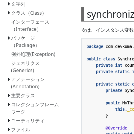
文字列
synchr
クラス（Class）
インターフェース
（Interface）
次は、インスタンス変数
パッケージ
（Package）
package
com.devkuma
例外処理(Exception)
public
class
Synchr
ジェネリクス
private
int
cou
(Generics)
private
static
アノテーション
private
static
(Annotation)
private
Syn
主要クラス
public
MyTh
コレクションフレーム
this
.
_c
ワーク
}
ユーティリティ
@Override
ファイル