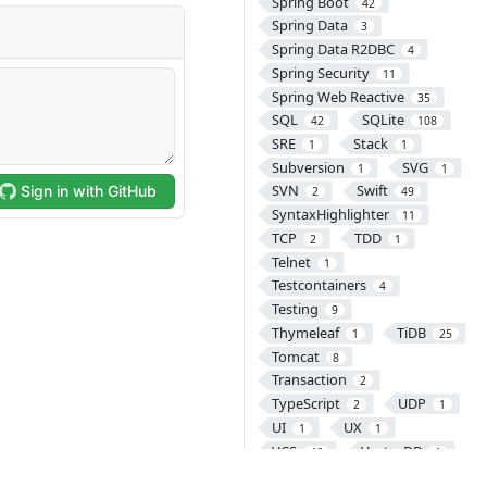
Spring Boot
42
Spring Data
3
Spring Data R2DBC
4
Spring Security
11
Spring Web Reactive
35
SQL
SQLite
42
108
SRE
Stack
1
1
Subversion
SVG
1
1
SVN
Swift
2
49
SyntaxHighlighter
11
TCP
TDD
2
1
Telnet
1
Testcontainers
4
Testing
9
Thymeleaf
TiDB
1
25
Tomcat
8
Transaction
2
TypeScript
UDP
2
1
UI
UX
1
1
VCS
VectorDB
46
1
Version Control
1