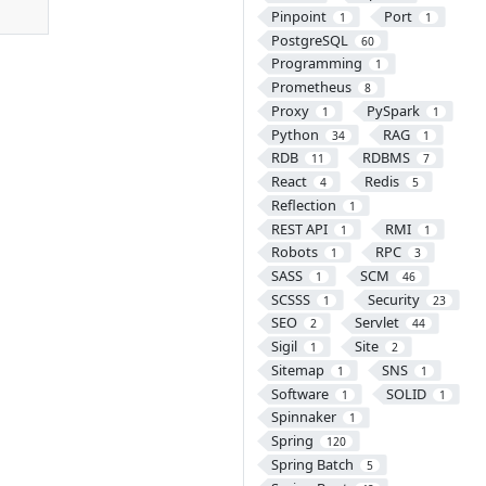
Pinpoint
Port
1
1
PostgreSQL
60
Programming
1
Prometheus
8
Proxy
PySpark
1
1
Python
RAG
34
1
RDB
RDBMS
11
7
React
Redis
4
5
Reflection
1
REST API
RMI
1
1
Robots
RPC
1
3
SASS
SCM
1
46
SCSSS
Security
1
23
SEO
Servlet
2
44
Sigil
Site
1
2
Sitemap
SNS
1
1
Software
SOLID
1
1
Spinnaker
1
Spring
120
Spring Batch
5