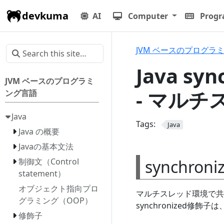
devkuma
AI
Computer
Prog
JVM ベースのプログラ
Java s
JVM ベースのプログラミ
- マル
ング言語
Java
Tags:
Java
Java の概要
Javaの基本文法
synchroni
制御文（Control
statement）
オブジェクト指向プロ
マルチスレッド環境で共
グラミング（OOP）
synchronized
修飾子