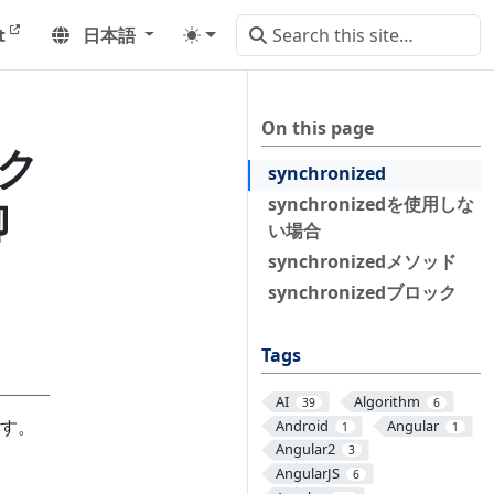
t
日本語
On this page
ック
synchronized
御
synchronizedを使用しな
い場合
synchronizedメソッド
synchronizedブロック
Tags
AI
Algorithm
39
6
す。
Android
Angular
1
1
Angular2
3
AngularJS
6