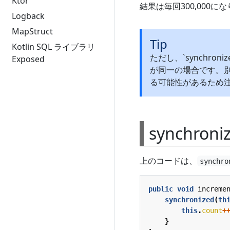
Ktor
結果は毎回300,000に
Logback
MapStruct
Tip
Kotlin SQL ライブラリ
ただし、`synchr
Exposed
が同一の場合です。
る可能性があるため
synchro
上のコードは、
synchro
public
void
increme
synchronized
(
th
this
.
count
+
}