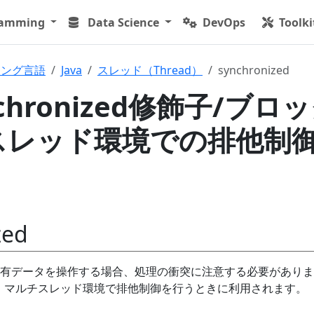
ramming
Data Science
DevOps
Toolki
ミング言語
Java
スレッド（Thread）
synchronized
ynchronized修飾子/ブロ
チスレッド環境での排他制
zed
有データを操作する場合、処理の衝突に注意する必要がありま
修飾子は、マルチスレッド環境で排他制御を行うときに利用されます。