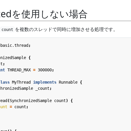
onizedを使用しない場合
を複数のスレッドで同時に増加させる処理です。
count
.basic.thread
;
onizedSample
{
nt
;
int
THREAD_MAX
=
300000
;
class
MyThread
implements
Runnable
{
chronizedSample
_count
;
read
(
SynchronizedSample
count
)
{
ount
=
count
;