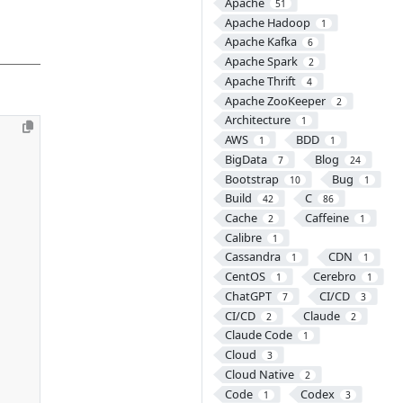
Apache
51
Apache Hadoop
1
Apache Kafka
6
Apache Spark
2
Apache Thrift
4
Apache ZooKeeper
2
Architecture
1
AWS
BDD
1
1
BigData
Blog
7
24
Bootstrap
Bug
10
1
Build
C
42
86
Cache
Caffeine
2
1
Calibre
1
Cassandra
CDN
1
1
CentOS
Cerebro
1
1
ChatGPT
CI/CD
7
3
CI/CD
Claude
2
2
Claude Code
1
Cloud
3
Cloud Native
2
Code
Codex
1
3