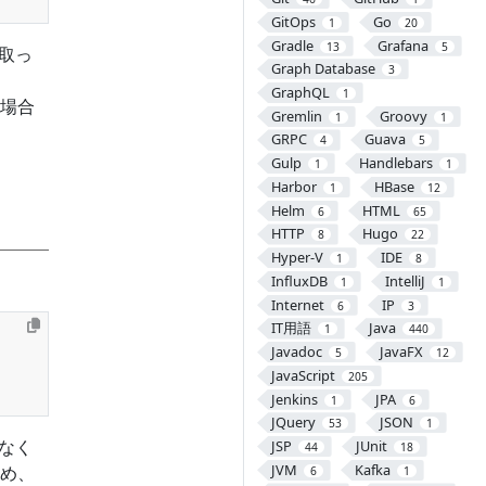
GitOps
Go
1
20
Gradle
Grafana
13
5
取っ
Graph Database
3
GraphQL
1
る場合
Gremlin
Groovy
1
1
GRPC
Guava
4
5
Gulp
Handlebars
1
1
Harbor
HBase
1
12
Helm
HTML
6
65
HTTP
Hugo
8
22
Hyper-V
IDE
1
8
InfluxDB
IntelliJ
1
1
Internet
IP
6
3
IT用語
Java
1
440
Javadoc
JavaFX
5
12
JavaScript
205
Jenkins
JPA
1
6
JQuery
JSON
53
1
なく
JSP
JUnit
44
18
JVM
Kafka
め、
6
1