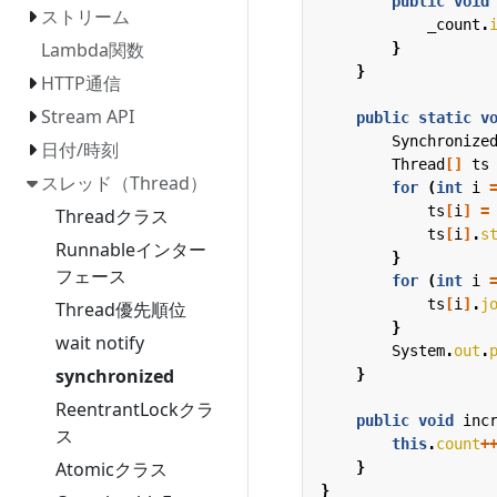
public
void
ストリーム
_count
.
Lambda関数
}
}
HTTP通信
Stream API
public
static
v
Synchronize
日付/時刻
Thread
[]
ts
スレッド（Thread）
for
(
int
i
ts
[
i
]
=
Threadクラス
ts
[
i
]
.
s
Runnableインター
}
フェース
for
(
int
i
ts
[
i
]
.
j
Thread優先順位
}
wait notify
System
.
out
.
synchronized
}
ReentrantLockクラ
public
void
inc
ス
this
.
count
+
Atomicクラス
}
}