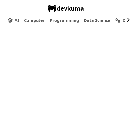
devkuma
AI
Computer
Programming
Data Science
Dev