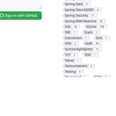
Spring Data
3
Spring Data R2DBC
4
Spring Security
11
Spring Web Reactive
35
SQL
SQLite
42
108
SRE
Stack
1
1
Subversion
SVG
1
1
SVN
Swift
2
49
SyntaxHighlighter
11
TCP
TDD
2
1
Telnet
1
Testcontainers
4
Testing
9
Thymeleaf
TiDB
1
25
Tomcat
8
Transaction
2
TypeScript
UDP
2
1
UI
UX
1
1
VCS
VectorDB
46
1
Version Control
1