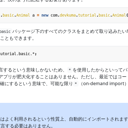
l
.
basic
.
Animal
a
=
new
com
.
devkuma
.
tutorial
.
basic
.
Animal
パッケージ下のすべてのクラスをまとめて取り込みたい
basic
こともできます。
tutorial.basic.*
;
言するという意味しかないため、
を使用したからといってパ
*
アプリが肥大化することはありません。ただし、最近ではコー
確にするという意味で、可能な限り
（on-demand impor
*
パッケージはよく利用されるという性質上、自動的にインポートされま
`を宣言する必要はありません。