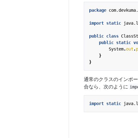
package
com.devkuma
import static
java.
public
class
ClassS
public
static
v
System
.
out
.
}
}
通常のクラスのインポー
合なら、次のように
imp
import static
java.