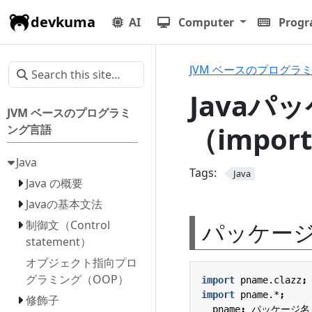
devkuma
AI
Computer
Prog
JVM ベースのプログラ
Java
JVM ベースのプログラミ
（impor
ング言語
Java
Tags:
Java
Java の概要
Javaの基本文法
パッケージを
制御文（Control
statement）
オブジェクト指向プロ
グラミング（OOP）
import
pname.clazz
;
import
pname.*
;
修飾子
pname
:
パッケージ名