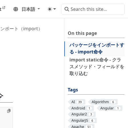
t
日本語
ポート（import）
On this page
パッケージをインポートす
る - import命令
import static命令 - クラ
スメソッド・フィールドを
取り込む
Tags
令
AI
Algorithm
39
6
Android
Angular
1
1
Angular2
3
AngularJS
6
Apache
51