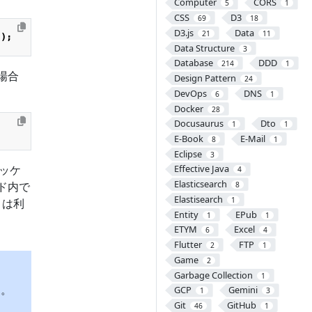
Computer
CORS
5
1
CSS
D3
69
18
D3.js
Data
21
11
();
Data Structure
3
Database
DDD
214
1
場合
Design Pattern
24
DevOps
DNS
6
1
Docker
28
Docusaurus
Dto
1
1
E-Book
E-Mail
8
1
Eclipse
3
ッケ
Effective Java
4
Elasticsearch
ド内で
8
Elastisearch
1
t）は利
Entity
EPub
1
1
ETYM
Excel
6
4
Flutter
FTP
2
1
Game
2
Garbage Collection
1
す。
GCP
Gemini
1
3
Git
GitHub
46
1