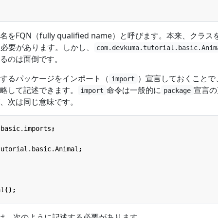
QN（fully qualified name）と呼びます。本来、クラ
る必要があります。しかし、
com.devkuma.tutorial.basic.Anim
るのは面倒です。
するパッケージをインポート（
）宣言しておくことで
import
略して記述できます。
命令は一般的に
宣言の
import
package
、次は同じ意味です。
.basic.imports
;
tutorial.basic.Animal
;
al
();
は、次のように記述する必要があります。