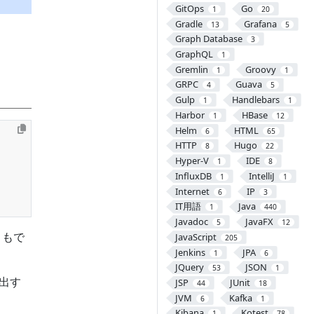
GitOps
Go
1
20
Gradle
Grafana
13
5
Graph Database
3
GraphQL
ィ
1
Gremlin
Groovy
1
1
GRPC
Guava
4
5
Gulp
Handlebars
1
1
Harbor
HBase
1
12
Helm
HTML
6
65
HTTP
Hugo
8
22
Hyper-V
IDE
1
8
InfluxDB
IntelliJ
1
1
Internet
IP
6
3
IT用語
Java
1
440
Javadoc
JavaFX
5
12
ともで
JavaScript
205
Jenkins
JPA
1
6
JQuery
JSON
53
1
出す
JSP
JUnit
44
18
JVM
Kafka
6
1
Kibana
Kotest
1
78