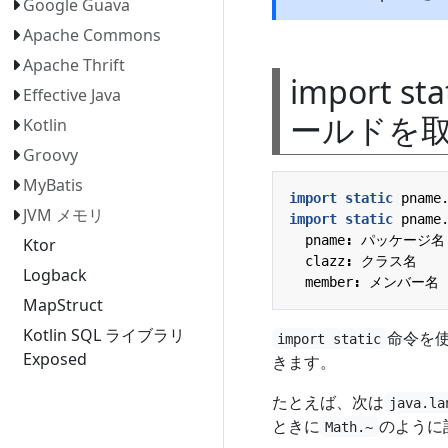
Google Guava
Apache Commons
Apache Thrift
import 
Effective Java
ールドを
Kotlin
Groovy
MyBatis
import static
pname
JVM メモリ
import static
pname
pname
:
パッケージ名
Ktor
clazz
:
クラス名
Logback
member
:
メンバー名
MapStruct
Kotlin SQL ライブラリ
命令を
import static
Exposed
きます。
たとえば、次は
java.la
ときに
のように
Math.~