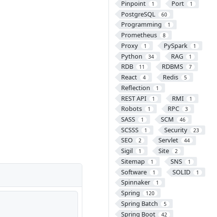
Pinpoint
Port
1
1
PostgreSQL
60
Programming
1
Prometheus
8
Proxy
PySpark
1
1
Python
RAG
34
1
RDB
RDBMS
11
7
React
Redis
4
5
Reflection
1
REST API
RMI
1
1
Robots
RPC
1
3
SASS
SCM
1
46
SCSSS
Security
1
23
SEO
Servlet
2
44
Sigil
Site
1
2
Sitemap
SNS
1
1
Software
SOLID
1
1
Spinnaker
1
Spring
120
Spring Batch
5
Spring Boot
42