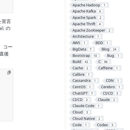
Apache Hadoop
1
Apache Kafka
6
Apache Spark
2
スを宣言
Apache Thrift
4
の
al
Apache ZooKeeper
2
Architecture
1
AWS
BDD
1
1
、コー
BigData
Blog
7
24
直後
Bootstrap
Bug
10
1
Build
C
42
86
Cache
Caffeine
2
1
Calibre
1
Cassandra
CDN
1
1
CentOS
Cerebro
1
1
ChatGPT
CI/CD
7
3
CI/CD
Claude
2
2
Claude Code
1
Cloud
3
Cloud Native
2
Code
Codex
1
3