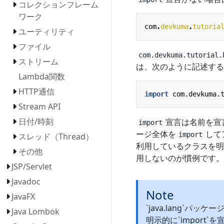
コレクションフレーム
ワーク
com
.
devkuma
.
tutoria
ユーティリティ
ファイル
com.devkuma.tutorial.
ストリーム
は、次のように記述する
Lambda関数
HTTP通信
import
com.devkuma.
Stream API
日付/時刻
宣言は名前を宣
import
ージ全体を
して
import
スレッド（Thread）
利用しているクラスを明
その他
用しないのが慣例です。
JSP/Servlet
Javadoc
Note
JavaFX
`java.lang`
Java Lombok
明示的に`import