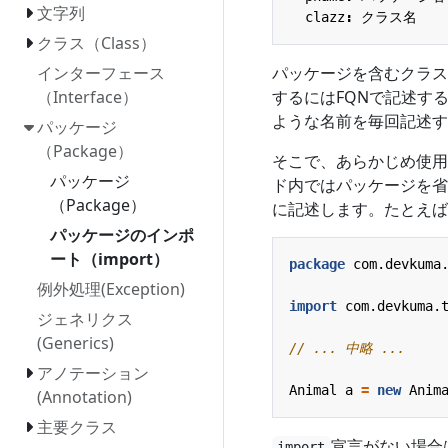
文字列
clazz
:
クラス名
クラス（Class）
パッケージを含むクラス名をF
インターフェース
するにはFQNで記述す
（Interface）
ような名前を毎回記述す
パッケージ
（Package）
そこで、あらかじめ使用
パッケージ
ド内ではパッケージを省
（Package）
に記述します。たとえば
パッケージのインポ
ート（import）
package
com.devkuma
例外処理(Exception)
import
com.devkuma.
ジェネリクス
(Generics)
// ... 中略 ...
アノテーション
Animal
a
=
new
Anim
(Annotation)
主要クラス
宣言がない場合
import