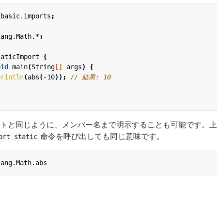
.basic.imports
;
lang.Math.*
;
taticImport
{
oid
main
(
String
[]
args
)
{
println
(
abs
(
-
10
));
// 結果: 10
トと同じように、メンバー名まで明示することも可能です。上
命令を呼び出しても同じ意味です。
ort static
lang.Math.abs