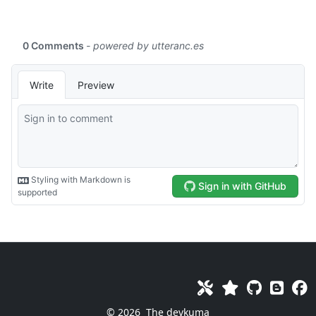
© 2026
The devkuma