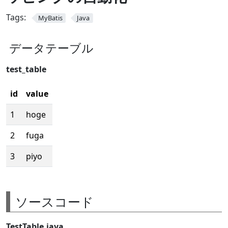
Tags:
MyBatis
Java
データテーブル
test_table
id
value
1
hoge
2
fuga
3
piyo
ソースコード
TestTable.java