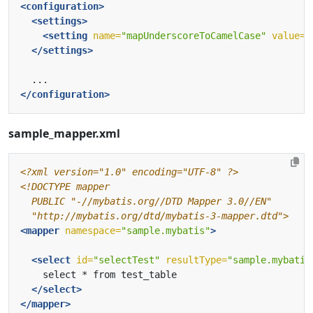
<configuration>
<settings>
<setting
name=
"mapUnderscoreToCamelCase"
value=
"
</settings>
</configuration>
sample_mapper.xml
<?xml version="1.0" encoding="UTF-8" ?>
  "http://mybatis.org/dtd/mybatis-3-mapper.dtd">
<mapper
namespace=
"sample.mybatis"
>
<select
id=
"selectTest"
resultType=
"sample.mybatis
</select>
</mapper>