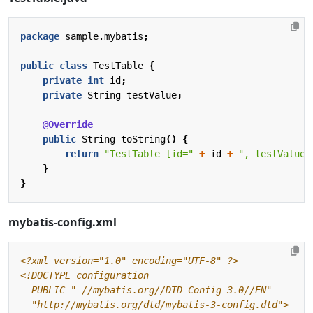
package
sample.mybatis
;
public
class
TestTable
{
private
int
id
;
private
String
testValue
;
@Override
public
String
toString
()
{
return
"TestTable [id="
+
id
+
", testValue=
}
}
mybatis-config.xml
<?xml version="1.0" encoding="UTF-8" ?>
  "http://mybatis.org/dtd/mybatis-3-config.dtd">