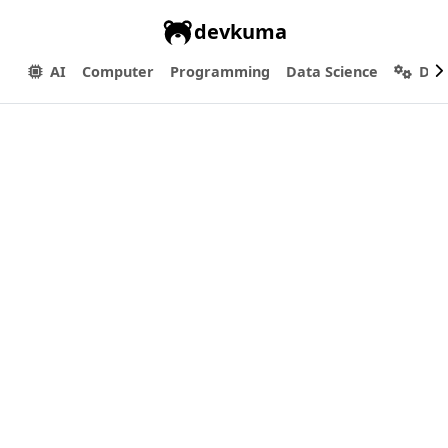
devkuma
AI
Computer
Programming
Data Science
Dev