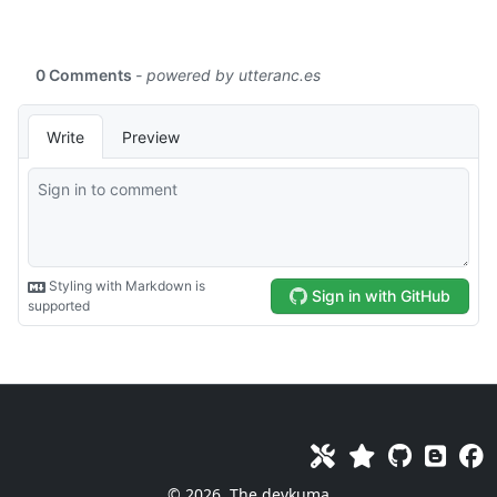
© 2026
The devkuma