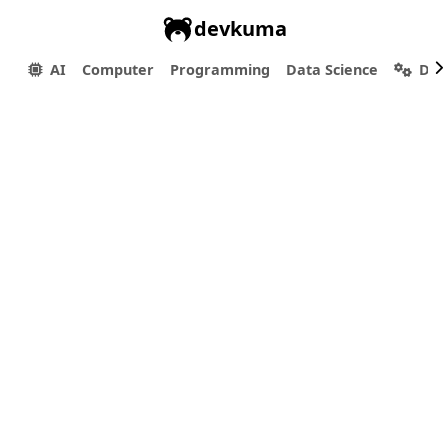
devkuma
AI
Computer
Programming
Data Science
Dev