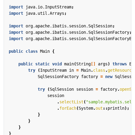
import
java.io.InputStream
;
import
java.util.Arrays
;
import
org.apache.ibatis.session.SqlSession
;
import
org.apache.ibatis.session.SqlSessionFactory
;
import
org.apache.ibatis.session.SqlSessionFactoryBu
public
class
Main
{
public
static
void
main
(
String
[]
args
)
throws
Ex
try
(
InputStream
in
=
Main
.
class
.
getResource
SqlSessionFactory
factory
=
new
SqlSessi
try
(
SqlSession
session
=
factory
.
openSe
session
.
selectList
(
"sample.mybatis.sele
.
forEach
(
System
.
out
::
println
);
}
}
}
}