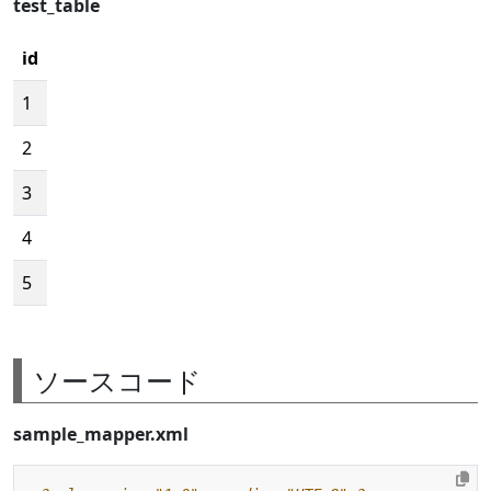
test_table
id
1
2
3
4
5
ソースコード
sample_mapper.xml