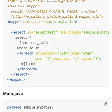
<?xml version="1.0" encoding="UTF-8" ?>
  "http://mybatis.org/dtd/mybatis-3-mapper.dtd">
<mapper
namespace=
"sample.mybatis"
>
<select
id=
"selectTest"
resultType=
"sample.mybatis
<foreach
collection=
"list"
item=
"item"
open=
"("
separator=
","
close=
")"
>
</foreach>
</select>
</mapper>
Main.java
package
sample.mybatis
;