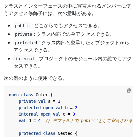
クラスとインターフェースの中に宣言されるメンバーに使
うアクセス修飾子には、次の意味がある。
: どこからでもアクセスできる。
public
: クラス内部でのみアクセスできる。
private
: クラス内部と継承したオブジェクトから
protected
アクセスできる。
: プロジェクトのモジュール内の誰でもアク
internal
セスできる。
次の例のように使用できる。
open
class
Outer
{
private
val
a
=
1
protected
open
val
b
=
2
internal
open
val
c
=
3
val
d
=
4
protected
class
Nested
{