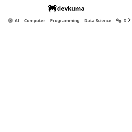
devkuma
AI
Computer
Programming
Data Science
Dev