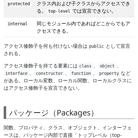
クラス内および子クラスからアクセスでき
protected
る。
では宣言できない。
top-level
同じモジュール内であればどこからでもア
internal
クセスできる。
アクセス修飾子を何も付けない場合は
として宣言
public
される。
アクセス修飾子を持てる要素には
、
、
class
object
、
、
、
など
interface
constructor
function
property
がある。ローカル変数、ローカル関数、ローカルクラスに
はアクセス修飾子を宣言できない。
パッケージ（Packages）
関数、プロパティ、クラス、オブジェクト、インターフェ
ースは、パッケージ内部で直接「トップレベル（top-