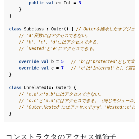
public
val
e
:
Int
=
5
}
}
class
Subclass
:
Outer
()
{
override
val
b
=
5
override
val
c
=
7
}
class
Unrelated
(
o
:
Outer
)
{
}
コンストラクタのアクセス修飾子