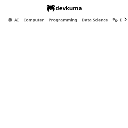
devkuma
AI
Computer
Programming
Data Science
Dev