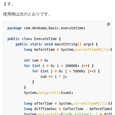
ます。
使用例は次のとおりです。
package
com.devkuma.basic.executetime
;
public
class
ExecuteTime
{
public
static
void
main
(
String
[]
args
)
{
long
beforeTime
=
System
.
currentTimeMillis
()
int
sum
=
0
;
for
(
int
i
=
0
;
i
<
100000
;
i
++
)
{
for
(
int
j
=
0
;
j
<
50000
;
j
++
)
{
sum
+=
i
*
j
;
}
}
System
.
out
.
println
(
sum
);
long
afterTime
=
System
.
currentTimeMillis
();
long
diffTimeSec
=
(
afterTime
-
beforeTime
)
System
.
out
.
println
(
"실행 시간(sec): "
+
diffT