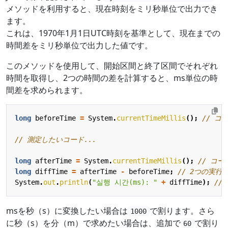
メソッドを利用すると、現在時刻をミリ秒単位で出力でき
ます。
これは、1970年1月1日UTC時刻を基準として、現在までの
時間差をミリ秒単位で出力した値です。
このメソッドを使用して、開始区間と終了区間でそれぞれ
時間を取得し、2つの時間の差を計算すると、ms単位の時
間差を求められます。
long
beforeTime
=
System
.
currentTimeMillis
();
// 
// 測定したいコード...
long
afterTime
=
System
.
currentTimeMillis
();
// コ
long
diffTime
=
afterTime
-
beforeTime
;
// 2つの実行
System
.
out
.
println
(
"실행 시간(ms): "
+
diffTime
);
//
msを秒（s）に変換したい場合は
で割ります。さら
1000
に秒（s）を分（m）で求めたい場合は、追加で
で割り
60