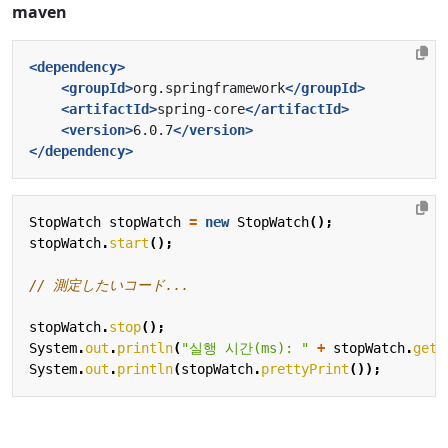
maven
<dependency>
<groupId>
org.springframework
</groupId>
<artifactId>
spring-core
</artifactId>
<version>
6.0.7
</version>
</dependency>
StopWatch
stopWatch
=
new
StopWatch
();
stopWatch
.
start
();
// 測定したいコード...
stopWatch
.
stop
();
System
.
out
.
println
(
"실행 시간(ms): "
+
stopWatch
.
getT
System
.
out
.
println
(
stopWatch
.
prettyPrint
());