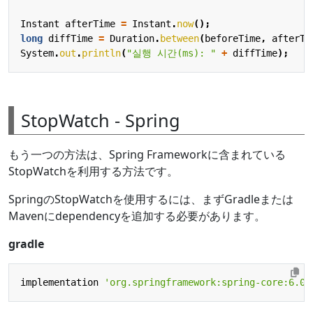
Instant
afterTime
=
Instant
.
now
();
long
diffTime
=
Duration
.
between
(
beforeTime
,
afterTi
System
.
out
.
println
(
"실행 시간(ms): "
+
diffTime
);
StopWatch - Spring
もう一つの方法は、Spring Frameworkに含まれている
StopWatchを利用する方法です。
SpringのStopWatchを使用するには、まずGradleまたは
Mavenにdependencyを追加する必要があります。
gradle
implementation
'org.springframework:spring-core:6.0.