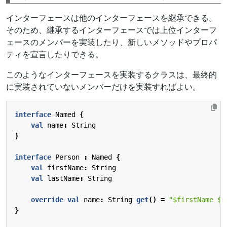
インターフェースは他のインターフェースを継承できる。
そのため、継承するインターフェースでは上位インターフ
ェースのメンバーを実装したり、新しいメソッドやプロパ
ティを宣言したりできる。
このようなインターフェースを実装するクラスは、最終的
に実装されていないメンバーだけを実装すればよい。
interface
Named
{
val
name
:
String
}
interface
Person
:
Named
{
val
firstName
:
String
val
lastName
:
String
override
val
name
:
String
get
()
=
"
$firstName
$l
}