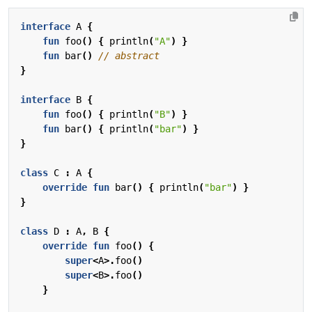
interface
A
{
fun
foo
()
{
println
(
"A"
)
}
fun
bar
()
}
interface
B
{
fun
foo
()
{
println
(
"B"
)
}
fun
bar
()
{
println
(
"bar"
)
}
}
class
C
:
A
{
override
fun
bar
()
{
println
(
"bar"
)
}
}
class
D
:
A
,
B
{
override
fun
foo
()
{
super
<
A
>.
foo
()
super
<
B
>.
foo
()
}