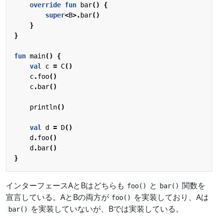
override
fun
bar
()
{
super
<
B
>.
bar
()
}
}
fun
main
()
{
val
c
=
C
()
c
.
foo
()
c
.
bar
()
println
()
val
d
=
D
()
d
.
foo
()
d
.
bar
()
}
インターフェースAとBはどちらも
と
関数を
foo()
bar()
宣言している。AとBの両方が
を実装しており、Aは
foo()
を実装していないが、Bでは実装している。
bar()