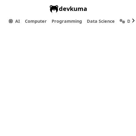
devkuma
AI
Computer
Programming
Data Science
Dev