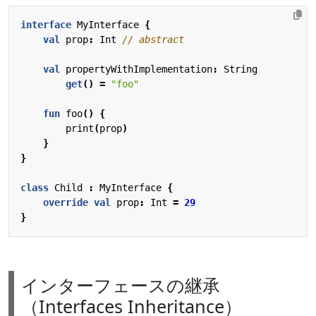
interface
MyInterface
{
val
prop
:
Int
val
propertyWithImplementation
:
String
get
()
=
"foo"
fun
foo
()
{
print
(
prop
)
}
}
class
Child
:
MyInterface
{
override
val
prop
:
Int
=
29
}
インターフェースの継承
（Interfaces Inheritance）