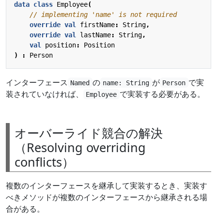
data
class
Employee
(
override
val
firstName
:
String
,
override
val
lastName
:
String
,
val
position
:
Position
)
:
Person
インターフェース
の
が
で実
Named
name: String
Person
装されていなければ、
で実装する必要がある。
Employee
オーバーライド競合の解決
（Resolving overriding
conflicts）
複数のインターフェースを継承して実装するとき、実装す
べきメソッドが複数のインターフェースから継承される場
合がある。