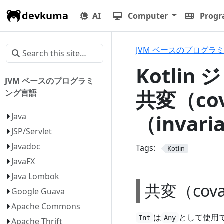
devkuma
AI
Computer
Prog
JVM ベースのプログラ
Kotlin
JVM ベースのプログラミ
共変（co
ング言語
（invar
Java
JSP/Servlet
Javadoc
Tags:
Kotlin
JavaFX
Java Lombok
共変（cov
Google Guava
Apache Commons
は
として使用
Int
Any
Apache Thrift