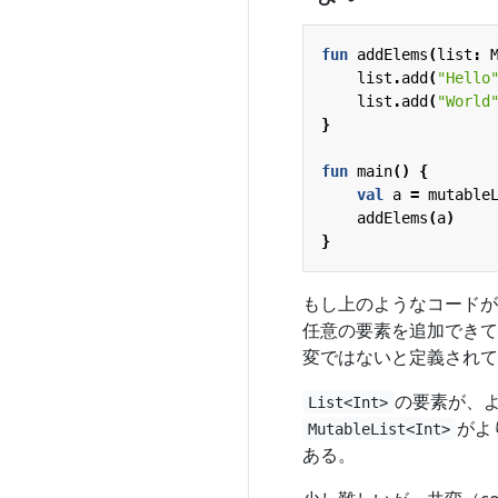
fun
addElems
(
list
:
list
.
add
(
"Hello
list
.
add
(
"World
}
fun
main
()
{
val
a
=
mutable
addElems
(
a
)
}
もし上のようなコードが
任意の要素を追加できて
変ではないと定義されて
の要素が、
List<Int>
がよ
MutableList<Int>
ある。