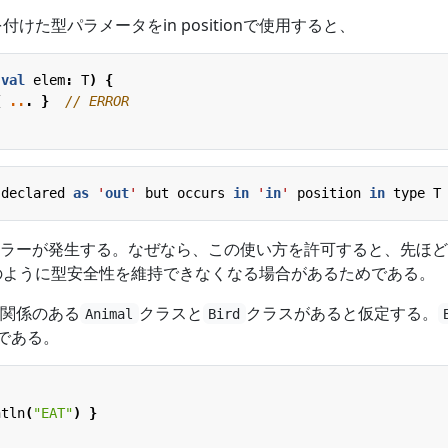
付けた型パラメータをin positionで使用すると、
(
val
elem
:
T
)
{
{
..
.
}
declared
as
'
out
'
but
occurs
in
'
in
'
position
in
type
T
ラーが発生する。なぜなら、この使い方を許可すると、先ほど
のように型安全性を維持できなくなる場合があるためである。
関係のある
クラスと
クラスがあると仮定する。
Animal
Bird
である。
ntln
(
"EAT"
)
}