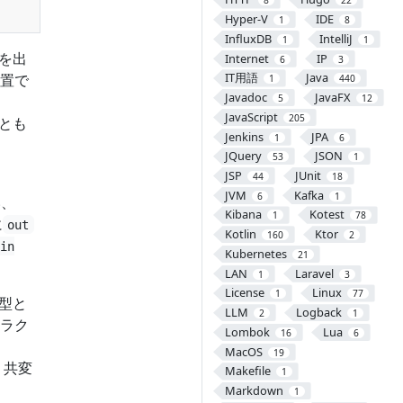
8
22
Hyper-V
IDE
1
8
InfluxDB
IntelliJ
1
1
タを出
Internet
IP
6
3
IT用語
Java
置で
1
440
Javadoc
JavaFX
5
12
JavaScript
205
ことも
Jenkins
JPA
1
6
JQuery
JSON
53
1
JSP
JUnit
44
18
JVM
Kafka
6
1
い、
Kibana
Kotest
1
78
に
out
Kotlin
Ktor
160
2
in
Kubernetes
21
LAN
Laravel
1
3
License
Linux
1
77
の型と
LLM
Logback
2
1
ラク
Lombok
Lua
16
6
MacOS
19
、共変
Makefile
1
Markdown
1