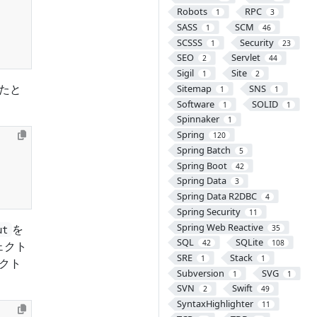
Robots
RPC
1
3
SASS
SCM
1
46
SCSSS
Security
1
23
SEO
Servlet
2
44
Sigil
Site
1
2
たと
Sitemap
SNS
1
1
Software
SOLID
1
1
Spinnaker
1
Spring
120
Spring Batch
5
Spring Boot
42
Spring Data
3
Spring Data R2DBC
4
Spring Security
11
Spring Web Reactive
を
35
ut
SQL
SQLite
42
108
ェクト
SRE
Stack
1
1
クト
Subversion
SVG
1
1
SVN
Swift
2
49
SyntaxHighlighter
11