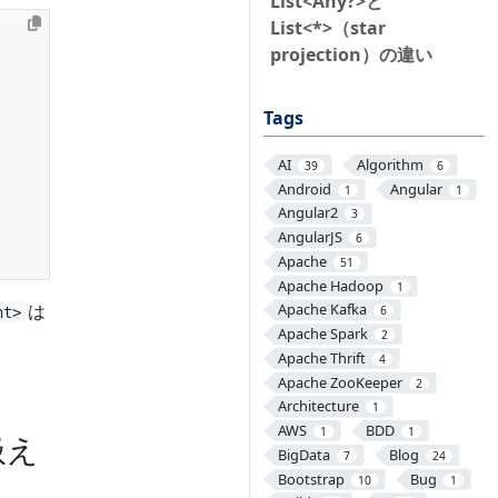
List<Any?>と
List<*>（star
projection）の違い
Tags
AI
Algorithm
39
6
Android
Angular
1
1
Angular2
3
AngularJS
6
Apache
51
Apache Hadoop
1
は
Apache Kafka
6
nt>
Apache Spark
2
Apache Thrift
4
Apache ZooKeeper
2
Architecture
1
AWS
BDD
1
1
扱え
BigData
Blog
7
24
Bootstrap
Bug
10
1