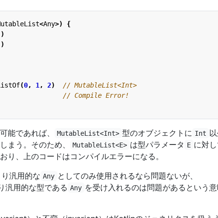
MutableList
<
Any
>)
{
"
)
"
)
ListOf
(
0
,
1
,
2
)
可能であれば、
型のオブジェクトに
以
MutableList<Int>
Int
しまう。そのため、
は型パラメータ
に対し
MutableList<E>
E
おり、上のコードはコンパイルエラーになる。
より汎用的な
としてのみ使用されるなら問題ないが、
Any
り汎用的な型である
を受け入れるのは問題があるという意
Any