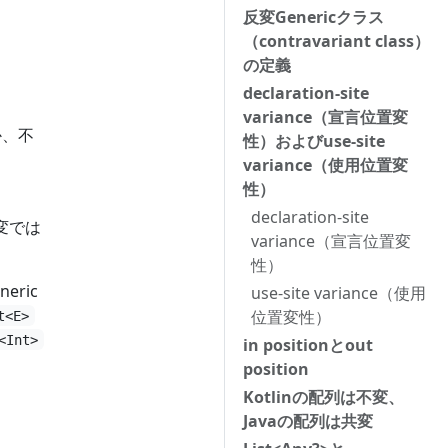
反変Genericクラス
（contravariant class）
の定義
declaration-site
variance（宣言位置変
か、不
性）およびuse-site
variance（使用位置変
性）
declaration-site
変では
variance（宣言位置変
性）
ric
use-site variance（使用
位置変性）
t<E>
<Int>
in positionとout
position
Kotlinの配列は不変、
Javaの配列は共変