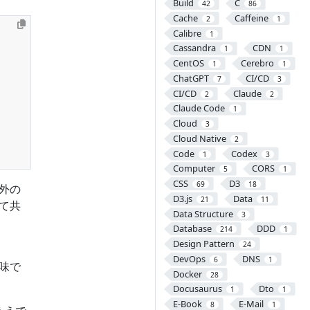
Build
C
42
86
Cache
Caffeine
2
1
Calibre
1
Cassandra
CDN
1
1
CentOS
Cerebro
1
1
ChatGPT
CI/CD
7
3
CI/CD
Claude
2
2
Claude Code
1
Cloud
3
Cloud Native
2
Code
Codex
1
3
Computer
CORS
5
1
CSS
D3
69
18
外の
D3.js
Data
21
11
て共
Data Structure
3
Database
DDD
214
1
Design Pattern
24
DevOps
DNS
6
1
味で
Docker
28
Docusaurus
Dto
1
1
E-Book
E-Mail
8
1