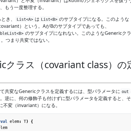
riant）と不変（invariant）はKotlinのジェネリクスを扱
、もう一度整理する。
るとき、
は
のサブタイプになる。このような
List<A>
List<B>
（covariant）という。AがBのサブタイプであっても、
のサブタイプになれない。このようなGenericク
ableList<B>
という。つまり共変ではない。
icクラス（covariant class）の
て共変なGenericクラスを定義するには、型パラメータに
out
。逆に、何の修飾子も付けずに型パラメータを定義すると、そ
に不変（invariant）になる。
(
val
elem
:
T
)
{
elem