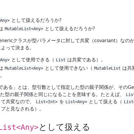
として扱えるだろうか?
<Any>
は
として扱えるだろうか?
MutableList<Any>
ericクラスが型パラメータに対して共変（covariant）なの
のかによって決まる。
として使用できる（
は共変である）。
<Any>
List
は
として使用できない（
は共
MutableList<Any>
MutableList
。
共変である」とは、型引数として指定した型の親子関係が、そのGene
た型の親子関係と同じになることを意味する。たとえば、
Lis
して共変なので、
を
として扱える（
List<Int>
List<Any>
List
イプと見なされる）。
として扱える
List<Any>