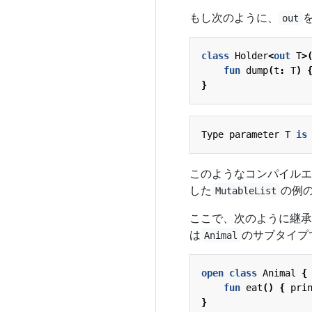
もし次のように、
を
out
class
Holder
<
out
T
>
fun
dump
(
t
:
T
)
}
Type
parameter
T
is
このようなコンパイルエ
した
の例
MutableList
ここで、次のように継承
は
のサブタイプ
Animal
open
class
Animal
{
fun
eat
()
{
pri
}