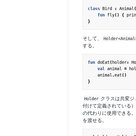
class
Bird
:
Animal
fun
fly
()
{
pri
}
そして、
Holder<Animal
する。
fun
doEat
(
holder
:
H
val
animal
=
ho
animal
.
eat
()
}
クラスは共変ジ
Holder
付けて定義されている）
の代わりに使用できる。
を渡せる。