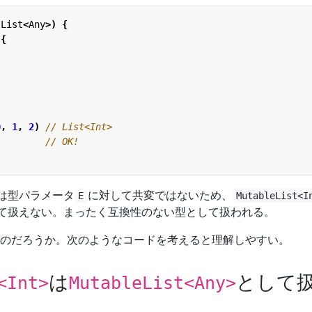
List
<
Any
>)
{
{
0
,
1
,
2
)
は型パラメータ
に対して共変ではないため、
E
MutableList<I
て扱えない。まったく互換性のない型として扱われる。
のだろうか。次のようなコードを考えると理解しやすい。
は
として
<Int>
MutableList<Any>