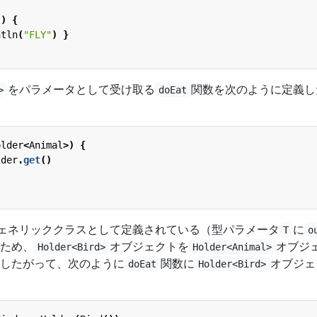
()
{
ntln
(
"FLY"
)
}
をパラメータとして受け取る
関数を次のように定義し
>
doEat
older
<
Animal
>)
{
lder
.
get
()
ェネリッククラスとして定義されている（型パラメータ
に
T
o
ため、
オブジェクトを
オブジ
Holder<Bird>
Holder<Animal>
したがって、次のように
関数に
オブジェ
doEat
Holder<Bird>