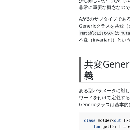
少し難しいが、共変（cova
非常に重要な概念なので
AがBのサブタイプであ
Genericクラスを共変
は
MutableList<A>
Mut
不変（invariant）
共変Gener
義
ある型パラメータに対し
ワードを付けて定義する
Genericクラスは基本的
class
Holder
<
out
T
>
fun
get
():
T
=