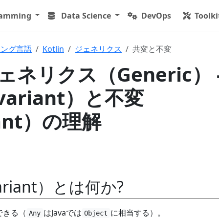
ramming
Data Science
DevOps
Toolki
ミング言語
Kotlin
ジェネリクス
共変と不変
 ジェネリクス（Generic） 
variant）と不変
iant）の理解
ariant）とは何か?
できる（
はJavaでは
に相当する）。
Any
Object