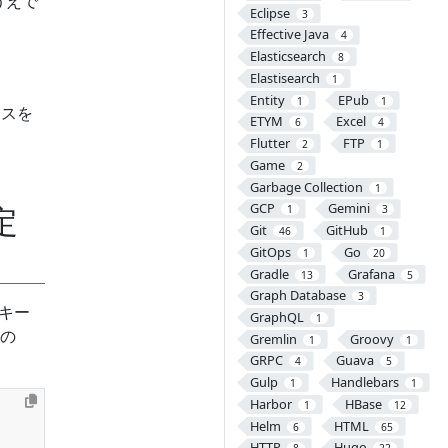
ううえで
Eclipse
3
Effective Java
4
Elasticsearch
8
Elastisearch
1
Entity
EPub
1
1
ラスを
ETYM
Excel
6
4
Flutter
FTP
2
1
Game
2
Garbage Collection
1
定
GCP
Gemini
1
3
Git
GitHub
46
1
GitOps
Go
1
20
Gradle
Grafana
13
5
Graph Database
3
キー
GraphQL
1
の
Gremlin
Groovy
1
1
GRPC
Guava
4
5
Gulp
Handlebars
1
1
Harbor
HBase
1
12
Helm
HTML
6
65
HTTP
Hugo