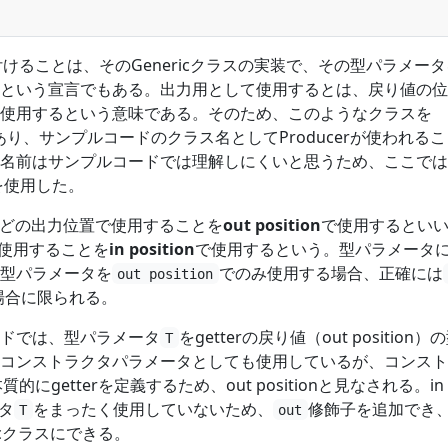
けることは、そのGenericクラスの実装で、その型パラメー
という宣言でもある。出力用として使用するとは、戻り値の位
使用するという意味である。そのため、このようなクラスを
ともあり、サンプルコードのクラス名としてProducerが使われる
名前はサンプルコードでは理解しにくいと思うため、ここでは
名を使用した。
rなどの出力位置で使用することを
out position
で使用するとい
置で使用することを
in position
で使用するという。型パラメータ
型パラメータを
でのみ使用する場合、正確には
out position
場合に限られる。
ドでは、型パラメータ
をgetterの戻り値（out position）
T
コンストラクタパラメータとしても使用しているが、コンスト
的にgetterを定義するため、out positionと見なされる。in
ータ
をまったく使用していないため、
修飾子を追加でき
T
out
ericクラスにできる。