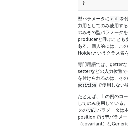
}
型パラメータに
を付
out
力用としてのみ使用する
のみその型パラメータを
producerと呼ぶこ
ある。個人的には、この
Holderというクラス
専門用語では、gette
setterなどの入力位
を付けられるのは、その
で使用しない
position
たとえば、上の例のコー
してのみ使用している。
タの
パラメータは本質
val
positionでは型パラメ
（covariant）なGen