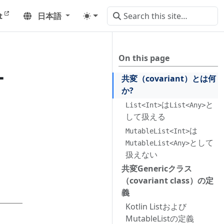
t
日本語
On this page
-
共変（covariant）とは何
か?
は
と
List<Int>
List<Any>
して扱える
は
MutableList<Int>
として
MutableList<Any>
扱えない
共変Genericクラス
（covariant class）の定
義
Kotlin Listおよび
MutableListの定義