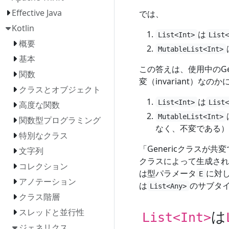
Effective Java
では、
Kotlin
は
List<Int>
List
概要
MutableList<Int>
基本
この答えは、使用中のGen
関数
変（invariant）な
クラスとオブジェクト
は
List<Int>
List
高度な関数
MutableList<Int>
関数型プログラミング
なく、不変である）
特別なクラス
「Genericクラスが
文字列
クラスによって生成され
コレクション
は型パラメータ
に対
E
アノテーション
は
のサブタ
List<Any>
クラス階層
は
スレッドと並行性
List<Int>
ジェネリクス