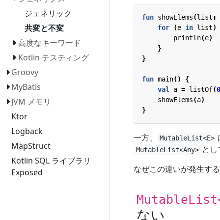
ジェネリック
fun
showElems
(
list
:
共変と不変
for
(
e
in
list
)
println
(
e
)
高度なキーワード
}
Kotlin テスティング
}
Groovy
fun
main
()
{
MyBatis
val
a
=
listOf
(
showElems
(
a
)
JVM メモリ
}
Ktor
Logback
一方、
MutableList<E>
MapStruct
とし
MutableList<Any>
Kotlin SQL ライブラリ
なぜこの違いが発生する
Exposed
MutableList
ない