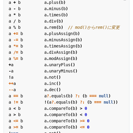
a
+
b
a
.
plus
(
b
)
a
-
b
a
.
minus
(
b
)
a
*
b
a
.
times
(
b
)
a
/
b
a
.
div
(
b
)
a
%
b
a
.
rem
(
b
)
a
+=
b
a
.
plusAssign
(
b
)
a
-=
b
a
.
minusAssign
(
b
)
a
*=
b
a
.
timesAssign
(
b
)
a
/=
b
a
.
divAssign
(
b
)
a
%=
b
a
.
modAssign
(
b
)
+
a
a
.
unaryPlus
()
-
a
a
.
unaryMinus
()
!
a
a
.
not
()
++
a
a
.
inc
()
--
a
a
.
dec
()
a
==
b
a
?.
equals
(
b
)
?:
(
b
===
null
)
a
!=
b
!(
a
?.
equals
(
b
)
?:
(
b
===
null
))
a
<
b
a
.
compareTo
(
b
)
>
0
a
>
b
a
.
compareTo
(
b
)
<
0
a
<=
b
a
.
compareTo
(
b
)
>=
0
a
>=
b
a
.
compareTo
(
b
)
<=
0