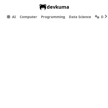
devkuma
AI
Computer
Programming
Data Science
Dev