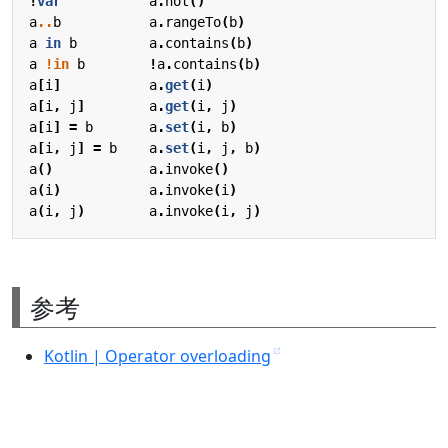
!
var
a
.
not
()
a
..
b
a
.
rangeTo
(
b
)
a
in
b
a
.
contains
(
b
)
a
!in
b
!
a
.
contains
(
b
)
a
[
i
]
a
.
get
(
i
)
a
[
i
,
j
]
a
.
get
(
i
,
j
)
a
[
i
]
=
b
a
.
set
(
i
,
b
)
a
[
i
,
j
]
=
b
a
.
set
(
i
,
j
,
b
)
a
()
a
.
invoke
()
a
(
i
)
a
.
invoke
(
i
)
a
(
i
,
j
)
a
.
invoke
(
i
,
j
)
参考
Kotlin | Operator overloading