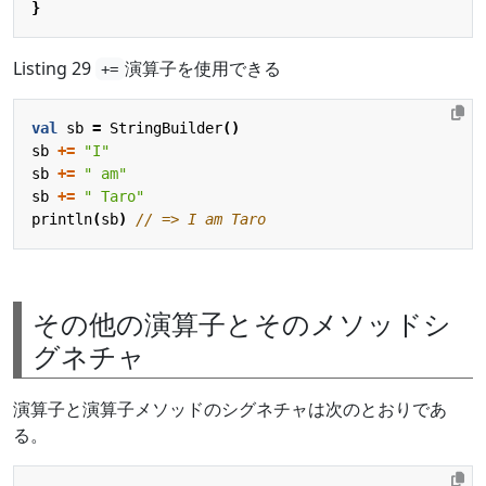
}
Listing 29
演算子を使用できる
+=
val
sb
=
StringBuilder
()
sb
+=
"I"
sb
+=
" am"
sb
+=
" Taro"
println
(
sb
)
その他の演算子とそのメソッドシ
グネチャ
演算子と演算子メソッドのシグネチャは次のとおりであ
る。