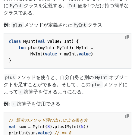
に
クラスを定義する。
値を1つだけ持つ簡単な
MyInt
Int
クラスである。
例:
メソッドが定義された
クラス
plus
MyInt
class
MyInt
(
val
value
:
Int
)
{
fun
plus
(
myInt
:
MyInt
):
MyInt
=
MyInt
(
value
+
myInt
.
value
)
}
メソッドを使うと、自分自身と別の
オブジェ
plus
MyInt
クトを足すことができる。そして、この
メソッドに
plus
よって
演算子を使えるようになる。
+
例:
演算子を使用できる
+
val
sum
=
MyInt
(
3
).
plus
(
MyInt
(
5
))
println
(
sum
.
value
)