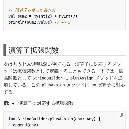
val
sum2
=
MyInt
(
2
)
+
MyInt
(
7
)
println
(
sum2
.
value
)
演算子拡張関数
次はもう1つの興味深い例である。演算子に対応するメソ
ッドは拡張関数として定義することもできる。下では、拡
張関数として
に
メソッドを追
StringBuilder
plusAssign
加している。この
メソッドは
演算子に対応
plusAssign
+=
する。
例:
演算子に対応する拡張関数
+=
fun
StringBuilder
.
plusAssign
(
any
:
Any
)
{
append
(
any
)