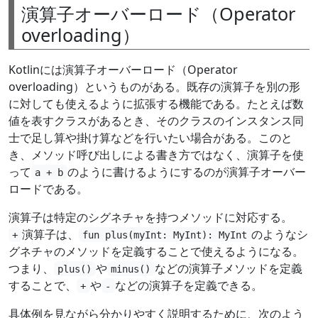
演算子オーバーロード（Operator
overloading）
Kotlinには演算子オーバーロード（Operator
overloading）というものがある。既存の演算子を別の形
に対しても使えるように拡張する機能である。たとえば数
値を表すクラスがあるとき、そのクラスのインスタンス同
士で足し算や掛け算などを行いたい場合がある。このと
き、メソッド呼び出しによる書き方ではなく、演算子を使
って
のように書けるようにするのが演算子オーバー
a + b
ロードである。
演算子は特定のシグネチャを持つメソッドに対応する。
演算子は、
のようなシ
+
fun plus(myInt: MyInt): MyInt
グネチャのメソッドを定義することで使えるようになる。
つまり、
や
などの演算子メソッドを定義
plus()
minus()
することで、
や
などの演算子を定義できる。
+
-
具体例を見ながら分かりやすく説明するために、次のよう