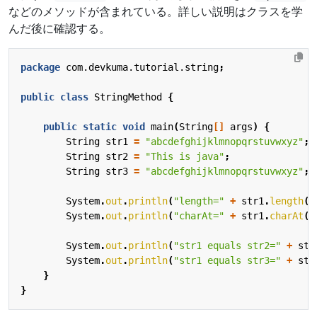
などのメソッドが含まれている。詳しい説明はクラスを学
んだ後に確認する。
package
com.devkuma.tutorial.string
;
public
class
StringMethod
{
public
static
void
main
(
String
[]
args
)
{
String
str1
=
"abcdefghijklmnopqrstuvwxyz"
;
String
str2
=
"This is java"
;
String
str3
=
"abcdefghijklmnopqrstuvwxyz"
;
System
.
out
.
println
(
"length="
+
str1
.
length
()
System
.
out
.
println
(
"charAt="
+
str1
.
charAt
(
3
System
.
out
.
println
(
"str1 equals str2="
+
str
System
.
out
.
println
(
"str1 equals str3="
+
str
}
}