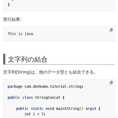
}
実行結果:
文字列の結合
文字列(String)は、他のデータ型とも結合できる。
package
com.devkuma.tutorial.string
;
public
class
StringConcat
{
public
static
void
main
(
String
[]
args
)
{
int
i
=
7
;