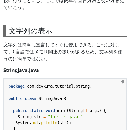
後に行うことにし、ここでは簡単な宣言方法と使い方を見
ていこう。
文字列の表示
文字列は簡単に宣言してすぐに使用できる。これに対し
て、C言語ではメモリ関連の扱いがあるため、文字列を使
うのは簡単ではない。
StringJava.java
package
com.devkuma.tutorial.string
;
public
class
StringJava
{
public
static
void
main
(
String
[]
args
)
{
String
str
=
"This is java."
;
System
.
out
.
println
(
str
);
}