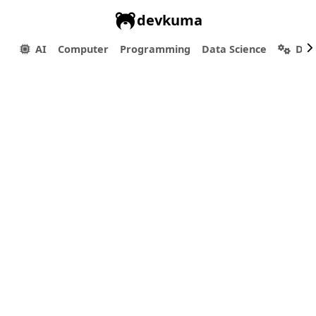
devkuma
AI
Computer
Programming
Data Science
Dev