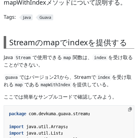
mapWithIndexメソッドについて説明する。
Tags:
Java
Guava
Streamのmapでindexを提供する
Java
で使用できる
関数は、
を受け取る
Stream
map
index
ことができない。
ではバージョン21から、Streamで
を受け取
guava
index
れる
である
を提供している。
map
mapWithIndex
ここでは簡単なサンプルコードで確認してみよう。
package
com.devkuma.guava.stream
;
import
java.util.Arrays
;
import
java.util.List
;