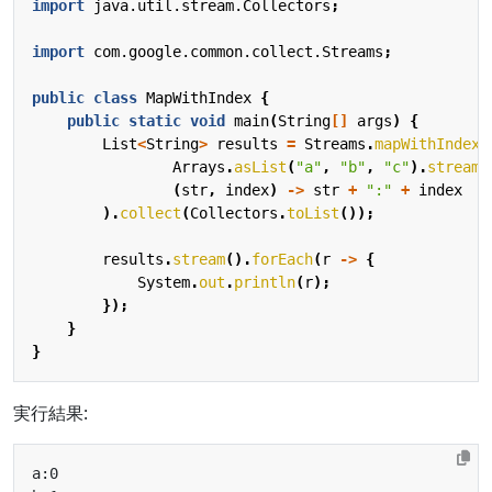
import
java.util.stream.Collectors
;
import
com.google.common.collect.Streams
;
public
class
MapWithIndex
{
public
static
void
main
(
String
[]
args
)
{
List
<
String
>
results
=
Streams
.
mapWithIndex
(
Arrays
.
asList
(
"a"
,
"b"
,
"c"
).
stream
(
(
str
,
index
)
->
str
+
":"
+
index
).
collect
(
Collectors
.
toList
());
results
.
stream
().
forEach
(
r
->
{
System
.
out
.
println
(
r
);
});
}
}
実行結果: