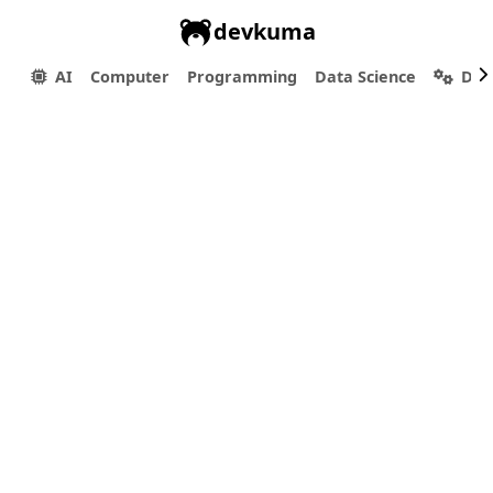
devkuma
AI
Computer
Programming
Data Science
Dev