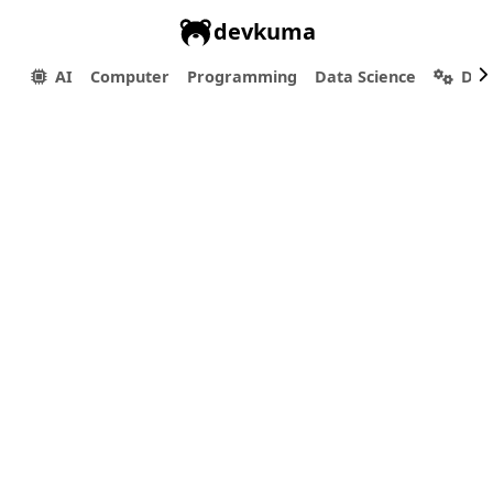
devkuma
AI
Computer
Programming
Data Science
Dev