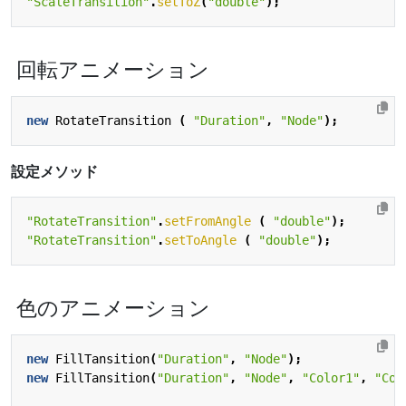
"ScaleTransition"
.
setToZ
(
"double"
);
回転アニメーション
new
RotateTransition
(
"Duration"
,
"Node"
);
設定メソッド
"RotateTransition"
.
setFromAngle
(
"double"
);
"RotateTransition"
.
setToAngle
(
"double"
);
色のアニメーション
new
FillTansition
(
"Duration"
,
"Node"
);
new
FillTansition
(
"Duration"
,
"Node"
,
"Color1"
,
"Col