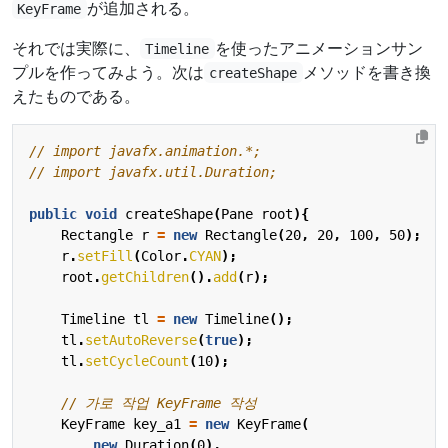
が追加される。
KeyFrame
それでは実際に、
を使ったアニメーションサン
Timeline
プルを作ってみよう。次は
メソッドを書き換
createShape
えたものである。
// import javafx.animation.*;
// import javafx.util.Duration;
public
void
createShape
(
Pane
root
){
Rectangle
r
=
new
Rectangle
(
20
,
20
,
100
,
50
);
r
.
setFill
(
Color
.
CYAN
);
root
.
getChildren
().
add
(
r
);
Timeline
tl
=
new
Timeline
();
tl
.
setAutoReverse
(
true
);
tl
.
setCycleCount
(
10
);
// 가로 작업 KeyFrame 작성
KeyFrame
key_a1
=
new
KeyFrame
(
new
Duration
(
0
),