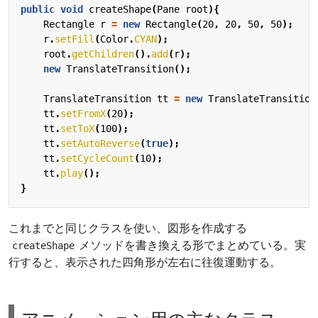
public
void
createShape
(
Pane
root
){
Rectangle
r
=
new
Rectangle
(
20
,
20
,
50
,
50
);
r
.
setFill
(
Color
.
CYAN
);
root
.
getChildren
().
add
(
r
);
new
TranslateTransition
();
TranslateTransition
tt
=
new
TranslateTransition
tt
.
setFromX
(
20
);
tt
.
setToX
(
100
);
tt
.
setAutoReverse
(
true
);
tt
.
setCycleCount
(
10
);
tt
.
play
();
}
これまでと同じクラスを使い、図形を作成する
メソッドを書き換える形でまとめている。実
createShape
行すると、表示された四角形が左右に往復運動する。