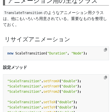
アニメーション用の主なクラス
のようなアニメーション用クラス
TranslateTransition
は、他にもいろいろ用意されている。重要なものを整理し
ておく。
リサイズアニメーション
new
ScaleTransition
(
"Duration"
,
"Node"
);
設定メソッド
"ScaleTransition"
.
setFromX
(
"double"
);
"ScaleTransition"
.
setFromY
(
"double"
);
"ScaleTransition"
.
setFromZ
(
"double"
);
"ScaleTransition"
.
setToX
(
"double"
);
"ScaleTransition"
.
setToY
(
"double"
);