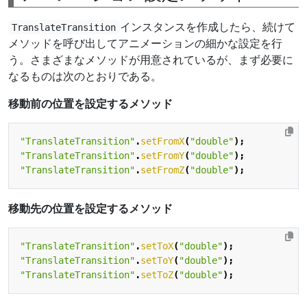
インスタンスを作成したら、続けて
TranslateTransition
メソッドを呼び出してアニメーションの細かな設定を行
う。さまざまなメソッドが用意されているが、まず必要に
なるものは次のとおりである。
移動前の位置を設定するメソッド
"TranslateTransition"
.
setFromX
(
"double"
);
"TranslateTransition"
.
setFromY
(
"double"
);
"TranslateTransition"
.
setFromZ
(
"double"
);
移動先の位置を設定するメソッド
"TranslateTransition"
.
setToX
(
"double"
);
"TranslateTransition"
.
setToY
(
"double"
);
"TranslateTransition"
.
setToZ
(
"double"
);