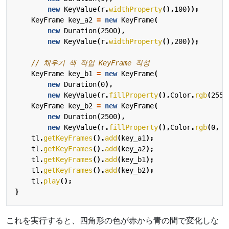
new
KeyValue
(
r
.
widthProperty
(),
100
));
KeyFrame
key_a2
=
new
KeyFrame
(
new
Duration
(
2500
),
new
KeyValue
(
r
.
widthProperty
(),
200
));
// 채우기 색 작업 KeyFrame 작성
KeyFrame
key_b1
=
new
KeyFrame
(
new
Duration
(
0
),
new
KeyValue
(
r
.
fillProperty
(),
Color
.
rgb
(
255
,
KeyFrame
key_b2
=
new
KeyFrame
(
new
Duration
(
2500
),
new
KeyValue
(
r
.
fillProperty
(),
Color
.
rgb
(
0
,
0
tl
.
getKeyFrames
().
add
(
key_a1
);
tl
.
getKeyFrames
().
add
(
key_a2
);
tl
.
getKeyFrames
().
add
(
key_b1
);
tl
.
getKeyFrames
().
add
(
key_b2
);
tl
.
play
();
}
これを実行すると、四角形の色が赤から青の間で変化しな