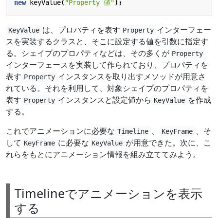
new
keyValue
(
"Property 値"
);
は、プロパティを表す
インターフェー
KeyValue
Property
スを実装するクラスと、そこに設定する値を引数に指定す
る。シェイプのプロパティなどは、その多くが
Property
インターフェースを実装して作られており、プロパティを
表す
インスタンスを取り出すメソッドが用意さ
Property
れている。それを利用して、対象シェイプのプロパティを
表す
インスタンスと設定値から
を作成
Property
KeyValue
する。
これでアニメーションに必要な
、
、そ
Timeline
KeyFrame
して
に必要な
が用意できた。次に、こ
KeyFrame
KeyValue
れらをもとにアニメーション情報を組み立ててみよう。
Timelineでアニメーションを表示
する