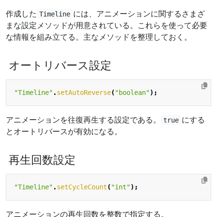
作成した
には、アニメーションに関するさまざ
Timeline
まな設定メソッドが用意されている。これらを使って必要
な情報を組み立てる。主なメソッドを整理しておく。
オートリバース設定
"Timeline"
.
setAutoReverse
(
"boolean"
);
アニメーションを往復再生する設定である。
にする
true
とオートリバースが有効になる。
再生回数設定
"Timeline"
.
setCycleCount
(
"int"
);
アニメーションの再生回数を整数で指定する。