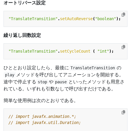
オートリバース設定
"TranslateTransition"
.
setAutoReverse
(
"boolean"
);
繰り返し回数設定
"TranslateTransition"
.
setCycleCount
(
"int"
);
ひととおり設定したら、最後に
の
TranslateTransition
メソッドを呼び出してアニメーションを開始する。
play
途中で停止する
や
といったメソッドも用意さ
stop
pause
れている。いずれも引数なしで呼び出すだけである。
簡単な使用例は次のとおりである。
// import javafx.animation.*;
// import javafx.util.Duration;