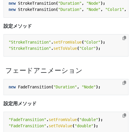
new
StrokeTransition
(
"Duration"
,
"Node"
);
new
StrokeTransition
(
"Duration"
,
"Node"
,
"Color1"
,
"
設定メソッド
"StrokeTransition"
.
setFromValue
(
"Color"
);
"StrokeTransition"
.
setToValue
(
"Color"
);
フェードアニメーション
new
FadeTransition
(
"Duration"
,
"Node"
);
設定用メソッド
"FadeTransition"
.
setFromValue
(
"double"
);
"FadeTransition"
.
setToValue
(
"double"
);