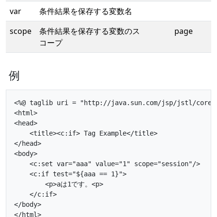
var
条件結果を保存する変数名
scope
条件結果を保存する変数のス
page
コープ
例
<%@ taglib uri = "http://java.sun.com/jsp/jstl/core" 
<html>

<head>

    <title><c:if> Tag Example</title>

</head>

<body>

    <c:set var="aaa" value="1" scope="session"/>

    <c:if test="${aaa == 1}">

        <p>aは1です。<p>

    </c:if>

</body>
