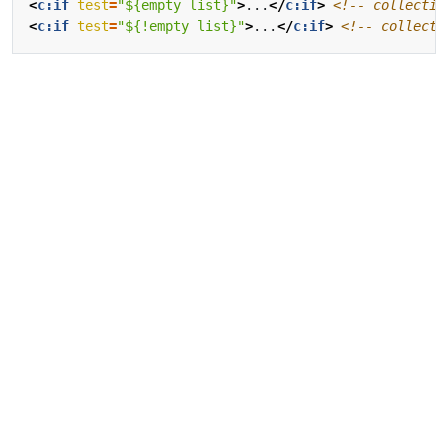
<
c:if
test
=
"${empty list}"
>
...
</
c:if
>
<!-- collec
<
c:if
test
=
"${!empty list}"
>
...
</
c:if
>
<!-- colle