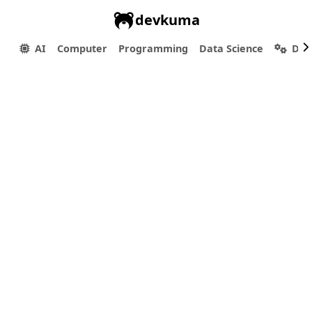
devkuma
AI
Computer
Programming
Data Science
Dev