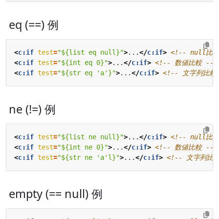
eq (==) 例
<
c:if
test
=
"${list eq null}"
>
...
</
c:if
>
<!-- null比較
<
c:if
test
=
"${int eq 0}"
>
...
</
c:if
>
<!-- 数値比較 -->
<
c:if
test
=
"${str eq 'a'}"
>
...
</
c:if
>
<!-- 文字列比較 
ne (!=) 例
<
c:if
test
=
"${list ne null}"
>
...
</
c:if
>
<!-- null比較
<
c:if
test
=
"${int ne 0}"
>
...
</
c:if
>
<!-- 数値比較 -->
<
c:if
test
=
"${str ne 'a'l}"
>
...
</
c:if
>
<!-- 文字列比較
empty (== null) 例