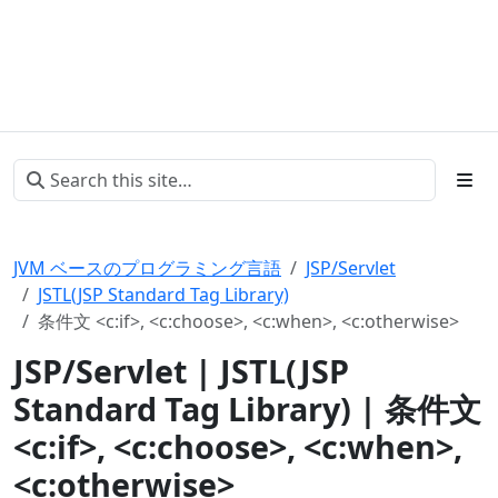
JVM ベースのプログラミング言語
JSP/Servlet
JSTL(JSP Standard Tag Library)
条件文 <c:if>, <c:choose>, <c:when>, <c:otherwise>
JSP/Servlet | JSTL(JSP
Standard Tag Library) | 条件文
<c:if>, <c:choose>, <c:when>,
<c:otherwise>