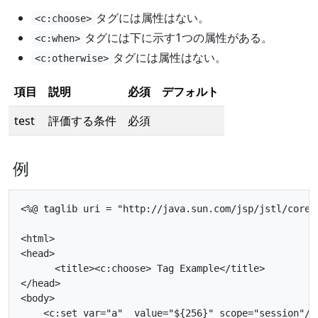
タグには属性はない。
<c:choose>
タグには下に示す1つの属性がある。
<c:when>
タグには属性はない。
<c:otherwise>
項目
説明
必須
デフォルト
test
評価する条件
必須
例
<%@ taglib uri = "http://java.sun.com/jsp/jstl/core" 
<html>

<head>

      <title><c:choose> Tag Example</title>

</head>

<body>

    <c:set var="a"  value="${256}" scope="session"/>
