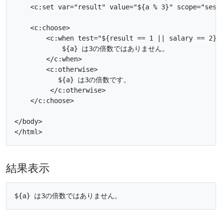
    <c:set var="result" value="${a % 3}" scope="sessi
    <c:choose>

        <c:when test="${result == 1 || salary == 2}">
            ${a} は3の倍数ではありません。

        </c:when>         

        <c:otherwise>

           ${a} は3の倍数です。

         </c:otherwise>

    </c:choose>

</body>

結果表示