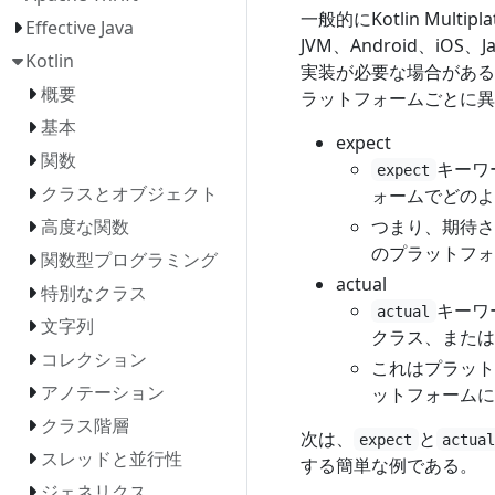
一般的にKotlin Mul
Effective Java
JVM、Android、i
Kotlin
実装が必要な場合がある
概要
ラットフォームごとに異
基本
expect
関数
キーワ
expect
クラスとオブジェクト
ォームでどのよ
つまり、期待さ
高度な関数
のプラットフォ
関数型プログラミング
actual
特別なクラス
キーワ
actual
文字列
クラス、または
コレクション
これはプラット
アノテーション
ットフォームに
クラス階層
次は、
と
expect
actua
スレッドと並行性
する簡単な例である。
ジェネリクス