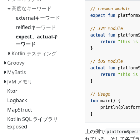
高度なキーワード
expect
fun
platform
externalキーワード
reifiedキーワード
actual
fun
platform
expect、actualキ
return
"This is
ーワード
}
Kotlin テスティング
Groovy
actual
fun
platform
MyBatis
return
"This is
JVM メモリ
}
Ktor
Logback
fun
main
()
{
println
(
platfor
MapStruct
}
Kotlin SQL ライブラリ
Exposed
上の例で
platformSpeci
れている。そして各プラ