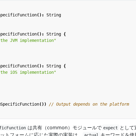
SpecificFunction
():
String
SpecificFunction
():
String
{
 the JVM implementation"
SpecificFunction
():
String
{
 the iOS implementation"
mSpecificFunction
())
は共有（common）モジュールで
として
ficFunction
expect
ットフォームに応じた実際の実装は、
キーワードを使
actual