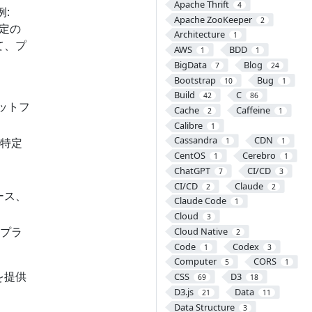
Apache Thrift
4
例:
Apache ZooKeeper
2
特定の
Architecture
1
て、プ
AWS
BDD
1
1
BigData
Blog
7
24
Bootstrap
Bug
10
1
Build
C
42
86
ットフ
Cache
Caffeine
2
1
Calibre
1
Cassandra
CDN
特定
1
1
CentOS
Cerebro
1
1
ChatGPT
CI/CD
7
3
CI/CD
Claude
2
2
ース、
Claude Code
1
Cloud
3
プラ
Cloud Native
2
Code
Codex
1
3
Computer
CORS
5
1
を提供
CSS
D3
69
18
D3.js
Data
21
11
Data Structure
3