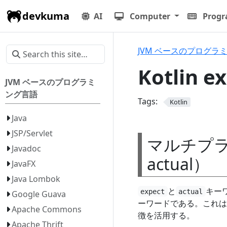
devkuma
AI
Computer
Prog
JVM ベースのプログラ
Kotlin
JVM ベースのプログラミ
ング言語
Tags:
Kotlin
Java
JSP/Servlet
マルチプラ
Javadoc
actual）
JavaFX
Java Lombok
と
キーワ
expect
actual
Google Guava
ーワードである。これは
Apache Commons
徴を活用する。
Apache Thrift