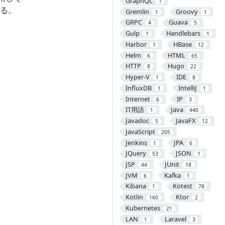
GraphQL
1
る。
Gremlin
Groovy
1
1
GRPC
Guava
4
5
Gulp
Handlebars
1
1
Harbor
HBase
1
12
Helm
HTML
6
65
HTTP
Hugo
8
22
Hyper-V
IDE
1
8
InfluxDB
IntelliJ
1
1
Internet
IP
6
3
IT用語
Java
1
440
Javadoc
JavaFX
5
12
JavaScript
205
Jenkins
JPA
1
6
JQuery
JSON
53
1
JSP
JUnit
44
18
JVM
Kafka
6
1
Kibana
Kotest
1
78
Kotlin
Ktor
160
2
Kubernetes
21
LAN
Laravel
1
3