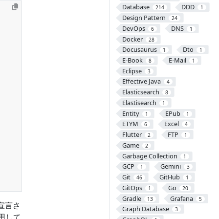
Database
DDD
214
1
Design Pattern
24
DevOps
DNS
6
1
Docker
28
Docusaurus
Dto
1
1
E-Book
E-Mail
8
1
Eclipse
3
Effective Java
4
Elasticsearch
8
Elastisearch
1
Entity
EPub
1
1
ETYM
Excel
6
4
Flutter
FTP
2
1
Game
2
Garbage Collection
1
GCP
Gemini
1
3
Git
GitHub
46
1
GitOps
Go
1
20
Gradle
Grafana
13
5
宣言さ
Graph Database
3
用して