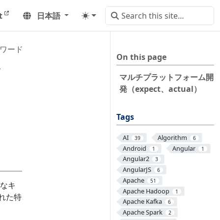
t
日本語
キーワード
On this page
ド
マルチプラットフォーム開
発（expect、actual）
Tags
AI
Algorithm
39
6
Android
Angular
1
1
Angular2
3
AngularJS
6
Apache
51
別なキ
Apache Hadoop
1
れた特
Apache Kafka
6
Apache Spark
2