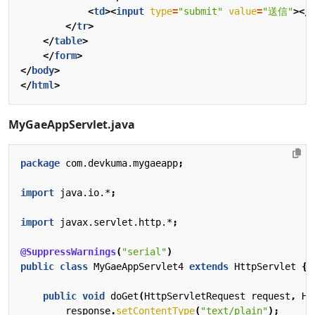
<
td
><
input
type
=
"submit"
value
=
"送信"
></
</
tr
>
</
table
>
</
form
>
</
body
>
</
html
>
MyGaeAppServlet.java
package
com.devkuma.mygaeapp
;
import
java.io.*
;
import
javax.servlet.http.*
;
@SuppressWarnings
(
"serial"
)
public
class
MyGaeAppServlet4
extends
HttpServlet
{
public
void
doGet
(
HttpServletRequest
request
,
Ht
response
.
setContentType
(
"text/plain"
);