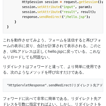
HttpSession
session
=
request
.
getSession
();
session
.
setAttribute
(
"input"
,
param
);
session
.
setAttribute
(
"result"
,
result
);
response
.
sendRedirect
(
"/hello.jsp"
);
}
}
これを動作させてみよう。フォームを送信すると再びフォ
ームの表示に戻り、合計が計算されて表示される。このと
き、URLアドレスは正しくhello.jspに戻っている。これな
らリロードしても問題ない。
リダイレクトはフォワードと違って、より簡単に使用でき
る。次のようなメソッドを呼び出すだけである。
フォワードに比べて非常に簡単である。リダイレクト先ア
ドレスを引数に指定すればよい。しかし、リダイレクトを