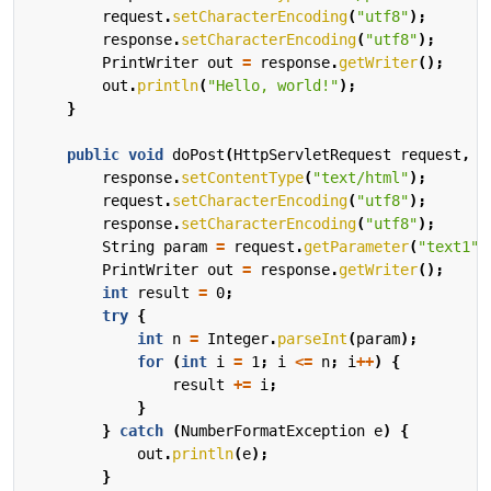
request
.
setCharacterEncoding
(
"utf8"
);
response
.
setCharacterEncoding
(
"utf8"
);
PrintWriter
out
=
response
.
getWriter
();
out
.
println
(
"Hello, world!"
);
}
public
void
doPost
(
HttpServletRequest
request
,
H
response
.
setContentType
(
"text/html"
);
request
.
setCharacterEncoding
(
"utf8"
);
response
.
setCharacterEncoding
(
"utf8"
);
String
param
=
request
.
getParameter
(
"text1"
)
PrintWriter
out
=
response
.
getWriter
();
int
result
=
0
;
try
{
int
n
=
Integer
.
parseInt
(
param
);
for
(
int
i
=
1
;
i
<=
n
;
i
++
)
{
result
+=
i
;
}
}
catch
(
NumberFormatException
e
)
{
out
.
println
(
e
);
}