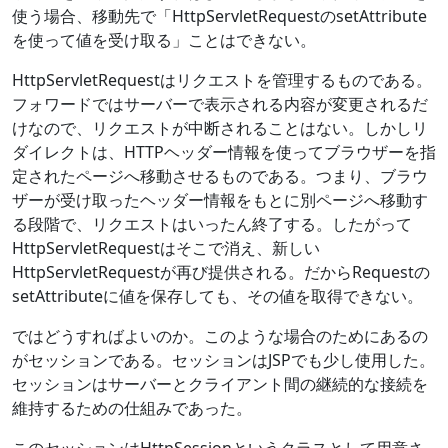
使う場合、移動先で「HttpServletRequestのsetAttribute
を使って値を受け取る」ことはできない。
HttpServletRequestはリクエストを管理するものである。
フォワードではサーバーで表示される内容が変更されるだ
けなので、リクエストが中断されることはない。しかしリ
ダイレクトは、HTTPヘッダー情報を使ってブラウザーを指
定されたページへ移動させるものである。つまり、ブラウ
ザーが受け取ったヘッダー情報をもとに別ページへ移動す
る段階で、リクエストはいったん終了する。したがって
HttpServletRequestはそこで消え、新しい
HttpServletRequestが再び提供される。だからRequestの
setAttributeに値を保存しても、その値を取得できない。
ではどうすればよいのか。このような場合のためにあるの
がセッションである。セッションはJSPでも少し使用した。
セッションはサーバーとクライアント間の継続的な接続を
維持するための仕組みであった。
このセッションはHttpSessionというクラスとして用意さ