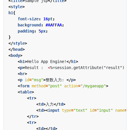
<
title
>
Sample jsp
</
title
>
<
style
>
h1
{
font-size
:
16
pt
;
background
:
#AAFFAA
;
padding
:
5
px
;
}
</
style
>
</
head
>
<
body
>
<
h1
>
Hello App Engine!
</
h1
>
<
p
>
Result :  
<
%=session.getAttribute("result") %
<
hr
>
<
p
id
=
"msg"
>
整数入力: 
</
p
>
<
form
method
=
"post"
action
=
"/mygaeapp"
>
<
table
>
<
tr
>
<
td
>
入力
</
td
>
<
td
><
input
type
=
"text"
id
=
"input"
name
=
"
</
tr
>
<
tr
>
<
td
></
td
>