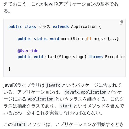
えておこう。これがJavaFXアプリケーションの基本であ
る。
public
class
クラス
extends
Application
{
public
static
void
main
(
String
[]
args
)
{...}
@Override
public
void
start
(
Stage
stage
)
throws
Exception
}
JavaFXライブラリは
というパッケージに含まれて
javafx
いる。アプリケーションは、
パッケ
javafx.application
ージにある
というクラスを継承する。このク
Application
ラスは抽象クラスであり、
というメソッドを含んで
start
いるため、必ずこれを実装しなければならない。
この
メソッドは、アプリケーションが開始するとき
start