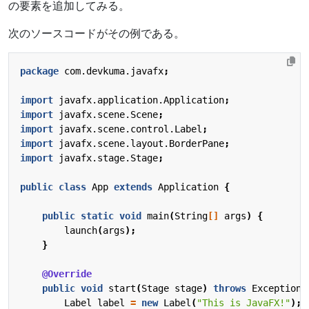
の要素を追加してみる。
次のソースコードがその例である。
package
com.devkuma.javafx
;
import
javafx.application.Application
;
import
javafx.scene.Scene
;
import
javafx.scene.control.Label
;
import
javafx.scene.layout.BorderPane
;
import
javafx.stage.Stage
;
public
class
App
extends
Application
{
public
static
void
main
(
String
[]
args
)
{
launch
(
args
);
}
@Override
public
void
start
(
Stage
stage
)
throws
Exception
Label
label
=
new
Label
(
"This is JavaFX!"
);