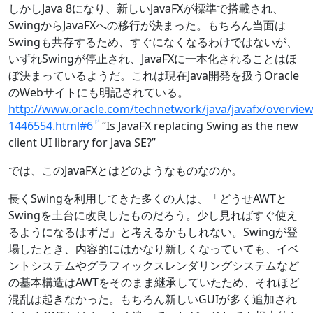
しかしJava 8になり、新しいJavaFXが標準で搭載され、
SwingからJavaFXへの移行が決まった。もちろん当面は
Swingも共存するため、すぐになくなるわけではないが、
いずれSwingが停止され、JavaFXに一本化されることはほ
ぼ決まっているようだ。これは現在Java開発を扱うOracle
のWebサイトにも明記されている。
http://www.oracle.com/technetwork/java/javafx/overview
1446554.html#6
“Is JavaFX replacing Swing as the new
client UI library for Java SE?”
では、このJavaFXとはどのようなものなのか。
長くSwingを利用してきた多くの人は、「どうせAWTと
Swingを土台に改良したものだろう。少し見ればすぐ使え
るようになるはずだ」と考えるかもしれない。Swingが登
場したとき、内容的にはかなり新しくなっていても、イベ
ントシステムやグラフィックスレンダリングシステムなど
の基本構造はAWTをそのまま継承していたため、それほど
混乱は起きなかった。もちろん新しいGUIが多く追加され