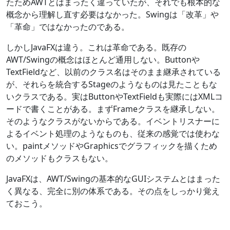
たためAWTとはまったく違っていたが、それでも根本的な
概念から理解し直す必要はなかった。Swingは「改革」や
「革命」ではなかったのである。
しかしJavaFXは違う。これは革命である。既存の
AWT/Swingの概念はほとんど通用しない。Buttonや
TextFieldなど、以前のクラス名はそのまま継承されている
が、それらを統合するStageのようなものは見たこともな
いクラスである。実はButtonやTextFieldも実際にはXMLコ
ードで書くことがある。まずFrameクラスを継承しない。
そのようなクラスがないからである。イベントリスナーに
よるイベント処理のようなものも、従来の感覚では使わな
い。paintメソッドやGraphicsでグラフィックを描くため
のメソッドもクラスもない。
JavaFXは、AWT/Swingの基本的なGUIシステムとはまった
く異なる、完全に別の体系である。その点をしっかり覚え
ておこう。