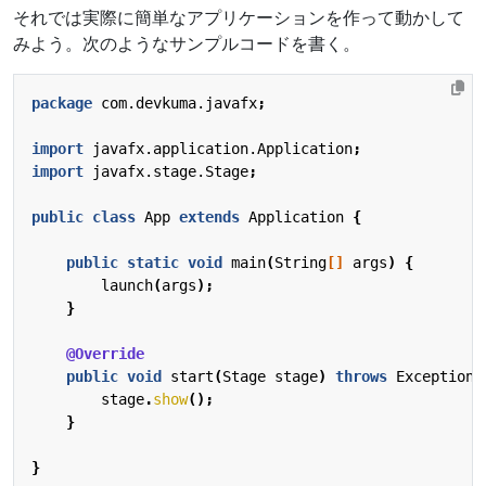
それでは実際に簡単なアプリケーションを作って動かして
みよう。次のようなサンプルコードを書く。
package
com.devkuma.javafx
;
import
javafx.application.Application
;
import
javafx.stage.Stage
;
public
class
App
extends
Application
{
public
static
void
main
(
String
[]
args
)
{
launch
(
args
);
}
@Override
public
void
start
(
Stage
stage
)
throws
Exception
stage
.
show
();
}
}