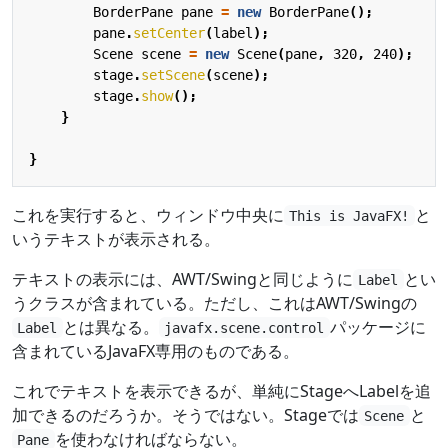
BorderPane
pane
=
new
BorderPane
();
pane
.
setCenter
(
label
);
Scene
scene
=
new
Scene
(
pane
,
320
,
240
);
stage
.
setScene
(
scene
);
stage
.
show
();
}
}
これを実行すると、ウィンドウ中央に
と
This is JavaFX!
いうテキストが表示される。
テキストの表示には、AWT/Swingと同じように
とい
Label
うクラスが含まれている。ただし、これはAWT/Swingの
とは異なる。
パッケージに
Label
javafx.scene.control
含まれているJavaFX専用のものである。
これでテキストを表示できるが、単純にStageへLabelを追
加できるのだろうか。そうではない。Stageでは
と
Scene
を使わなければならない。
Pane