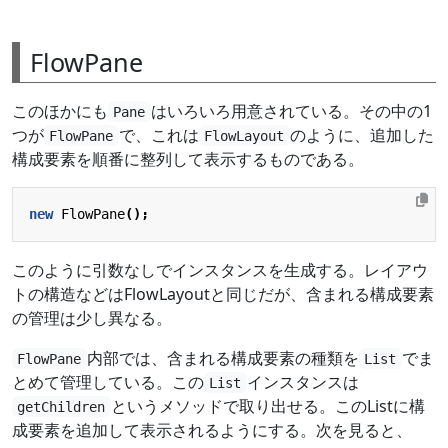
FlowPane
このほかにも
はいろいろ用意されている。その中の1
Pane
つが
で、これは
のように、追加した
FlowPane
FlowLayout
構成要素を順番に整列して表示するものである。
new
FlowPane
();
このように引数なしでインスタンスを生成する。レイアウ
トの構造などはFlowLayoutと同じだが、含まれる構成要素
の管理は少し異なる。
内部では、含まれる構成要素の種類を
でま
FlowPane
List
とめて管理している。この
インスタンスは
List
というメソッドで取り出せる。このListに構
getChildren
成要素を追加して表示されるようにする。次を見ると、