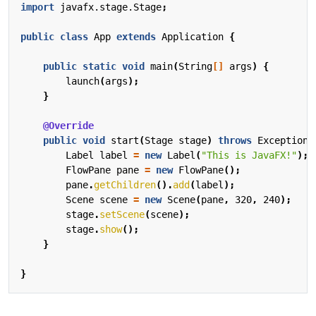
import
javafx.stage.Stage
;
public
class
App
extends
Application
{
public
static
void
main
(
String
[]
args
)
{
launch
(
args
);
}
@Override
public
void
start
(
Stage
stage
)
throws
Exception
Label
label
=
new
Label
(
"This is JavaFX!"
);
FlowPane
pane
=
new
FlowPane
();
pane
.
getChildren
().
add
(
label
);
Scene
scene
=
new
Scene
(
pane
,
320
,
240
);
stage
.
setScene
(
scene
);
stage
.
show
();
}
}