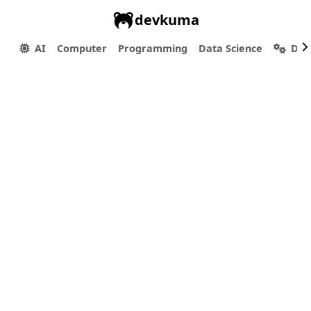
devkuma
AI
Computer
Programming
Data Science
Dev