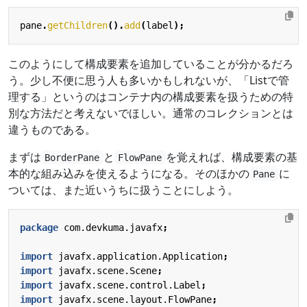
pane
.
getChildren
().
add
(
label
);
このようにして構成要素を追加していることが分かるだろ
う。少し不便に思う人も多いかもしれないが、「Listで管
理する」というのはコンテナ内の構成要素を扱うための特
別な方法だと考えないでほしい。通常のコレクションとは
違うものである。
まずは
と
を覚えれば、構成要素の基
BorderPane
FlowPane
本的な組み込みを使えるようになる。そのほかの
に
Pane
ついては、また近いうちに扱うことにしよう。
package
com.devkuma.javafx
;
import
javafx.application.Application
;
import
javafx.scene.Scene
;
import
javafx.scene.control.Label
;
import
javafx.scene.layout.FlowPane
;