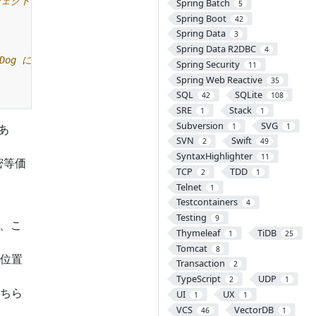
Spring Batch
5
Spring Boot
42
Spring Data
3
Spring Data R2DBC
4
Spring Security
11
Spring Web Reactive
35
SQL
SQLite
42
108
SRE
Stack
1
1
Subversion
SVG
1
1
あ
SVN
Swift
2
49
SyntaxHighlighter
11
密等価
TCP
TDD
2
1
Telnet
1
Testcontainers
4
Testing
9
い、こ
Thymeleaf
TiDB
1
25
Tomcat
8
位置
Transaction
2
TypeScript
UDP
2
1
どちら
UI
UX
1
1
VCS
VectorDB
46
1