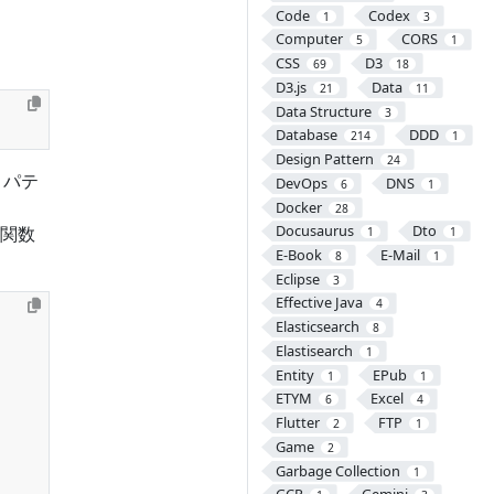
。
Code
Codex
1
3
Computer
CORS
5
1
CSS
D3
69
18
D3.js
Data
21
11
Data Structure
3
Database
DDD
214
1
Design Pattern
24
ロパテ
DevOps
DNS
6
1
Docker
28
Docusaurus
Dto
関数
1
1
E-Book
E-Mail
8
1
Eclipse
3
Effective Java
4
Elasticsearch
8
Elastisearch
1
Entity
EPub
1
1
ETYM
Excel
6
4
Flutter
FTP
2
1
Game
2
Garbage Collection
1