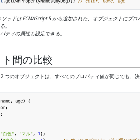
ct
.
getOwnPropertyNames
(
myDog
));
perty() メソッドは ECMAScript 5 から追加された、オブジェクトにプ
る。
パティの属性も設定できる。
クト間の比較
、別々の 2 つのオブジェクトは、すべてのプロパティ値が同じでも、
name
,
age
)
{
lor
;
e
;
(
"白色"
,
"マル"
,
1
);