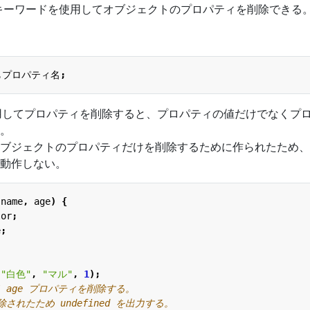
 delete キーワードを使用してオブジェクトのプロパティを削除できる
.
プロパティ名
;
を使用してプロパティを削除すると、プロパティの値だけでなくプ
。
ブジェクトのプロパティだけを削除するために作られたため、
動作しない。
name
,
age
)
{
lor
;
e
;
(
"白色"
,
"マル"
,
1
);