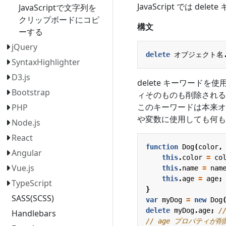
JavaScript では
JavaScriptで文字列を
クリップボードにコピ
構文
ーする
jQuery
delete
オブジェクト名
SyntaxHighlighter
D3.js
delete キーワード
Bootstrap
ィそのものも削除される
このキーワードは本来オ
PHP
や変数に使用しても何も
Node.js
React
function
Dog
(
color
,
Angular
this
.
color
=
co
Vue.js
this
.
name
=
nam
this
.
age
=
age
;
TypeScript
}
SASS(SCSS)
var
myDog
=
new
Dog
delete
myDog
.
age
;
Handlebars