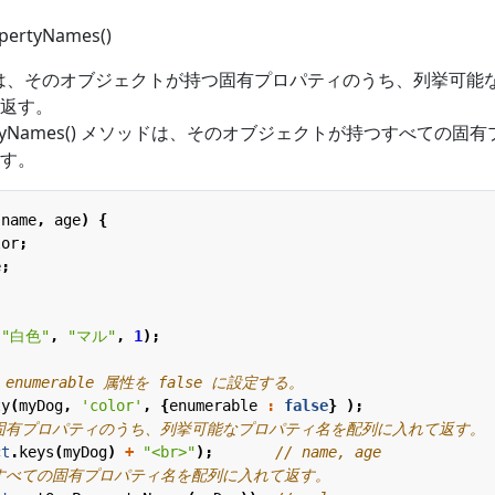
pertyNames()
 メソッドは、そのオブジェクトが持つ固有プロパティのうち、列挙可能
返す。
ropertyNames() メソッドは、そのオブジェクトが持つすべての固
す。
name
,
age
)
{
lor
;
e
;
(
"白色"
,
"マル"
,
1
);
ty
(
myDog
,
'color'
,
{
enumerable
:
false
}
);
ct
.
keys
(
myDog
)
+
"<br>"
);