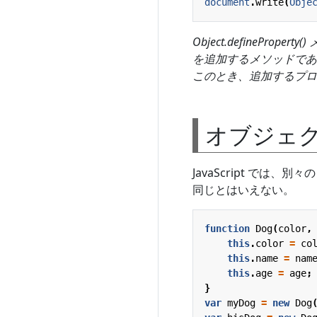
document
.
write
(
Obje
Object.definePro
を追加するメソッドであ
このとき、追加するプロ
オブジェ
JavaScript では
同じとはいえない。
function
Dog
(
color
,
this
.
color
=
co
this
.
name
=
nam
this
.
age
=
age
;
}
var
myDog
=
new
Dog