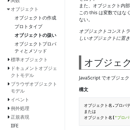
関数
また、オブジェクト内部で
オブジェクト
この this は変数で
オブジェクトの作成
ない。
プロトタイプ
オブジェクトコンストラク
オブジェクトの扱い
しいオブジェクトに置き
オブジェクトプロパ
ティとメソッド
オブジェ
標準オブジェクト
ドキュメントオブジェ
クトモデル
JavaScript で
ブラウザオブジェクト
構文
モデル
イベント
オブジェクト名
.
プロパ
例外処理
または
正規表現
オブジェクト名
[
"プロパ
IIFE