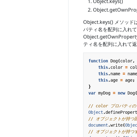
Object.keys()
Object.getOwnPro
Object.keys()
パティ名を配列に入れて
Object.getOwnP
ティ名を配列に入れて返
function
Dog
(
color
,
this
.
color
=
co
this
.
name
=
nam
this
.
age
=
age
;
}
var
myDog
=
new
Dog
Object
.
defineProper
document
.
write
(
Obje