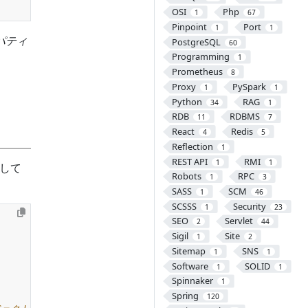
OSI
Php
1
67
Pinpoint
Port
1
1
ロパティ
PostgreSQL
60
Programming
1
Prometheus
8
Proxy
PySpark
1
1
Python
RAG
34
1
RDB
RDBMS
11
7
React
Redis
4
5
Reflection
1
REST API
RMI
1
1
決して
Robots
RPC
1
3
SASS
SCM
1
46
SCSSS
Security
1
23
SEO
Servlet
2
44
Sigil
Site
1
2
Sitemap
SNS
1
1
Software
SOLID
1
1
Spinnaker
1
Spring
120