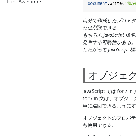
Font Awesome
document
.
write
(
"我が
自分で作成したプロトタ
たは削除できる。
もちろん JavaScr
発生する可能性がある。
したがって JavaScr
オブジェ
JavaScript では 
for / in 文は、オブジ
単に巡回できるようにす
オブジェクトのプロパティ
も使用できる。