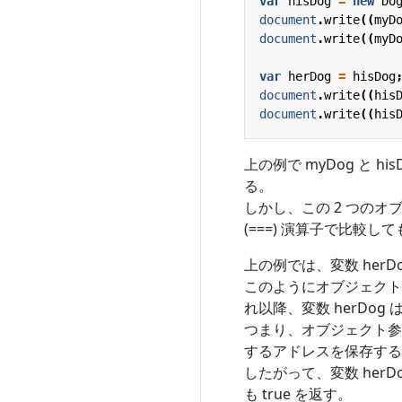
var
hisDog
=
new
Do
document
.
write
((
myD
document
.
write
((
myD
var
herDog
=
hisDog
document
.
write
((
his
document
.
write
((
his
上の例で myDog と
る。
しかし、この 2 つのオ
(===) 演算子で比較して
上の例では、変数 herD
このようにオブジェクトを代
れ以降、変数 herDog 
つまり、オブジェクト参
するアドレスを保存する
したがって、変数 herD
も true を返す。