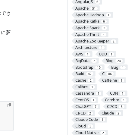
AngularJS
6
Apache
51
はでき
Apache Hadoop
1
Apache Kafka
6
Apache Spark
2
単に新
Apache Thrift
4
Apache ZooKeeper
2
Architecture
1
AWS
BDD
1
1
BigData
Blog
7
24
Bootstrap
Bug
10
1
Build
C
42
86
Cache
Caffeine
2
1
Calibre
1
Cassandra
CDN
1
1
CentOS
Cerebro
1
1
ChatGPT
CI/CD
7
3
CI/CD
Claude
2
2
Claude Code
1
Cloud
3
Cloud Native
2