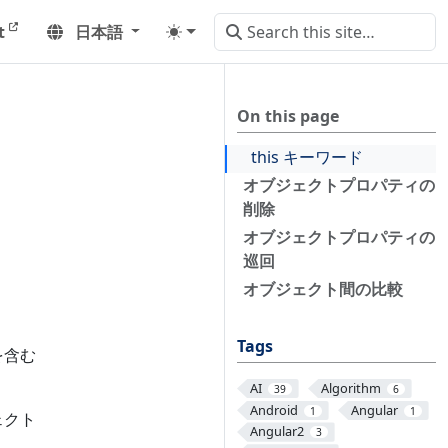
t
日本語
On this page
this キーワード
オブジェクトプロパティの
削除
オブジェクトプロパティの
巡回
オブジェクト間の比較
Tags
域を含む
AI
Algorithm
39
6
Android
Angular
1
1
ェクト
Angular2
3