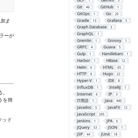
GCP
Gemini
1
3
Git
GitHub
46
1
GitOps
Go
1
20
加ま
Gradle
Grafana
13
5
Graph Database
3
GraphQL
1
エラーが
Gremlin
Groovy
1
1
GRPC
Guava
4
5
Gulp
Handlebars
1
1
Harbor
HBase
1
12
Helm
HTML
6
65
HTTP
Hugo
8
22
Hyper-V
IDE
1
8
InfluxDB
IntelliJ
1
1
きる。
Internet
IP
6
3
) を簡
IT用語
Java
1
440
Javadoc
JavaFX
5
12
JavaScript
205
ソッド
Jenkins
JPA
1
6
JQuery
JSON
53
1
JSP
JUnit
44
18