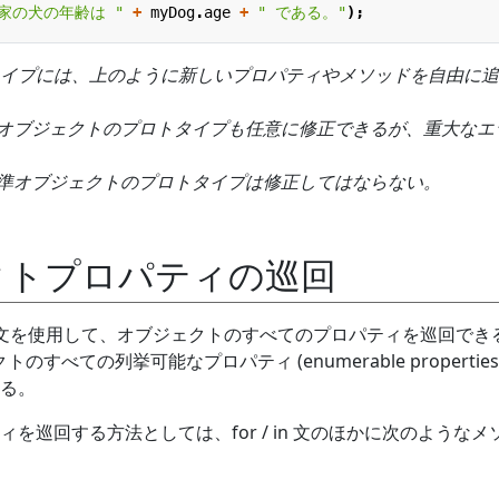
家の犬の年齢は "
+
myDog
.
age
+
" である。"
);
イプには、上のように新しいプロパティやメソッドを自由に追
ipt 標準オブジェクトのプロトタイプも任意に修正できるが、重大な
ipt 標準オブジェクトのプロトタイプは修正してはならない。
クトプロパティの巡回
for / in 文を使用して、オブジェクトのすべてのプロパティを巡回で
ェクトのすべての列挙可能なプロパティ (enumerable properties
る。
を巡回する方法としては、for / in 文のほかに次のようなメ