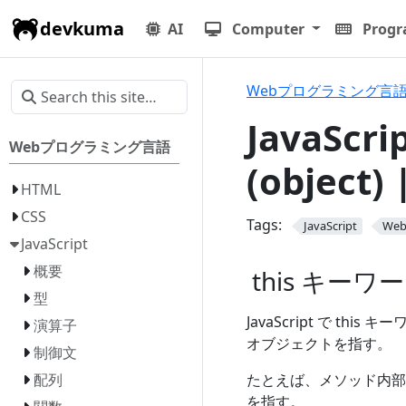
devkuma
AI
Computer
Prog
Webプログラミング言
JavaSc
Webプログラミング言語
(objec
HTML
CSS
Tags:
JavaScript
We
JavaScript
概要
this キーワ
型
JavaScript で th
演算子
オブジェクトを指す。
制御文
たとえば、メソッド内部で
配列
を指す。