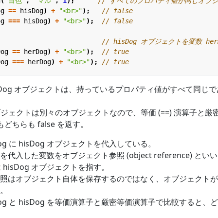
g
(
"白色"
,
"マル"
,
1
);
og
==
hisDog
)
+
"<br>"
);
og
===
hisDog
)
+
"<br>"
);
;
Dog
==
herDog
)
+
"<br>"
);
Dog
===
herDog
)
+
"<br>"
);
 hisDog オブジェクトは、持っているプロパティ値がすべて同じで
ブジェクトは別々のオブジェクトなので、等価 (==) 演算子と厳
もどちらも false を返す。
og に hisDog オブジェクトを代入している。
入した変数をオブジェクト参照 (object reference) とい
は hisDog オブジェクトを指す。
照はオブジェクト自体を保存するのではなく、オブジェクトが
。
og と hisDog を等価演算子と厳密等価演算子で比較すると、