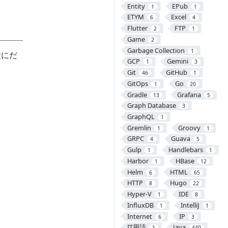
Entity
EPub
1
1
ETYM
Excel
6
4
Flutter
FTP
2
1
Game
2
Garbage Collection
1
素にだ
GCP
Gemini
1
3
Git
GitHub
46
1
GitOps
Go
1
20
Gradle
Grafana
13
5
Graph Database
3
GraphQL
1
Gremlin
Groovy
1
1
GRPC
Guava
4
5
Gulp
Handlebars
1
1
Harbor
HBase
1
12
Helm
HTML
6
65
HTTP
Hugo
8
22
Hyper-V
IDE
1
8
InfluxDB
IntelliJ
1
1
Internet
IP
6
3
IT用語
Java
1
440