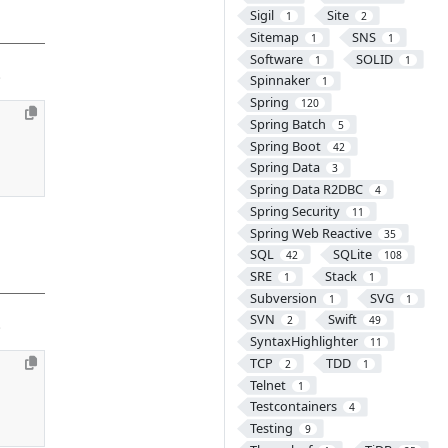
Sigil
Site
1
2
Sitemap
SNS
1
1
Software
SOLID
1
1
。
Spinnaker
1
Spring
120
Spring Batch
5
Spring Boot
42
Spring Data
3
Spring Data R2DBC
4
Spring Security
11
Spring Web Reactive
35
SQL
SQLite
42
108
SRE
Stack
1
1
Subversion
SVG
1
1
SVN
Swift
。
2
49
SyntaxHighlighter
11
TCP
TDD
2
1
Telnet
1
Testcontainers
4
Testing
9