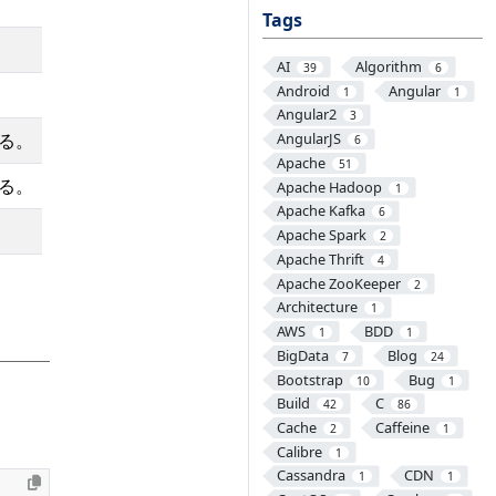
Tags
AI
Algorithm
39
6
Android
Angular
1
1
Angular2
3
する。
AngularJS
6
Apache
51
する。
Apache Hadoop
1
Apache Kafka
6
Apache Spark
2
Apache Thrift
4
Apache ZooKeeper
2
Architecture
1
AWS
BDD
1
1
BigData
Blog
7
24
Bootstrap
Bug
10
1
Build
C
42
86
Cache
Caffeine
2
1
Calibre
1
Cassandra
CDN
1
1