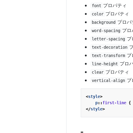
プロパティ
font
プロパティ
color
プロパ
background
プロ
word-spacing
プ
letter-spacing
text-decoration
プ
text-transform
プロ
line-height
プロパティ
clear
プ
vertical-align
<
style
>
p
::
first-line
{
</
style
>