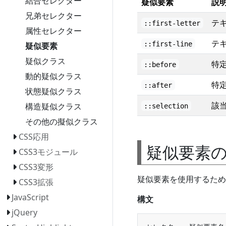
結合セレクター
疑似要素
説
兄弟セレクター
テ
::first-letter
属性セレクター
テ
::first-line
疑似要素
疑似クラス
特定
::before
動的疑似クラス
特定
::after
状態疑似クラス
該
構造疑似クラス
::selection
その他の擬似クラス
CSS応用
疑似要素
CSS3モジュール
CSS3変形
疑似要素を使用するため
CSS3拡張
JavaScript
構文
jQuery