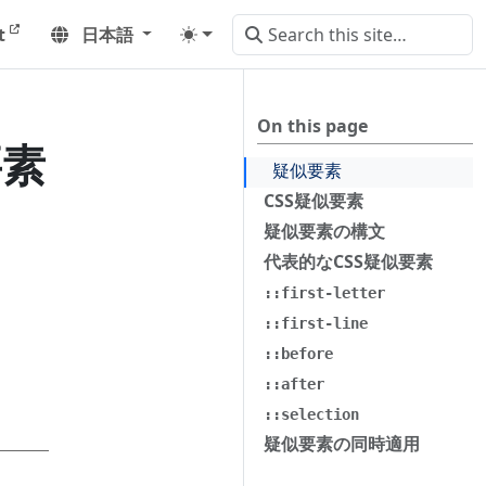
t
日本語
On this page
要素
疑似要素
CSS疑似要素
疑似要素の構文
代表的なCSS疑似要素
::first-letter
::first-line
::before
::after
::selection
疑似要素の同時適用