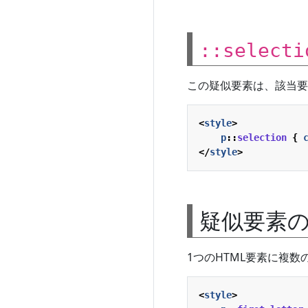
::selecti
この疑似要素は、該当要
<
style
>
p
::
selection
{
</
style
>
疑似要素
1つのHTML要素に複
<
style
>