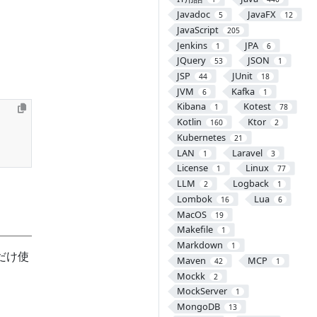
Javadoc
JavaFX
5
12
JavaScript
205
Jenkins
JPA
1
6
JQuery
JSON
53
1
JSP
JUnit
44
18
JVM
Kafka
6
1
Kibana
Kotest
1
78
Kotlin
Ktor
160
2
Kubernetes
21
LAN
Laravel
1
3
License
Linux
1
77
LLM
Logback
2
1
Lombok
Lua
16
6
MacOS
19
Makefile
1
Markdown
1
だけ使
Maven
MCP
42
1
Mockk
2
MockServer
1
MongoDB
13