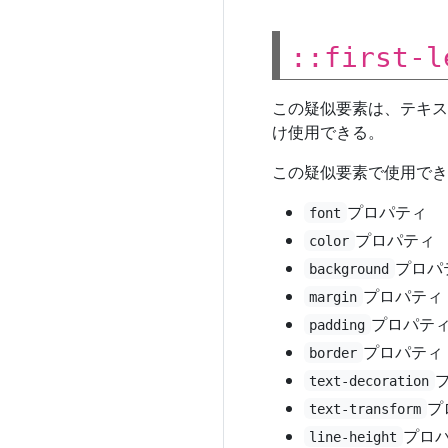
::first-l
この疑似要素は、テキス
け使用できる。
この疑似要素で使用でき
プロパティ
font
プロパティ
color
プロパ
background
プロパティ
margin
プロパテ
padding
プロパティ
border
text-decoration
プ
text-transform
プロ
line-height