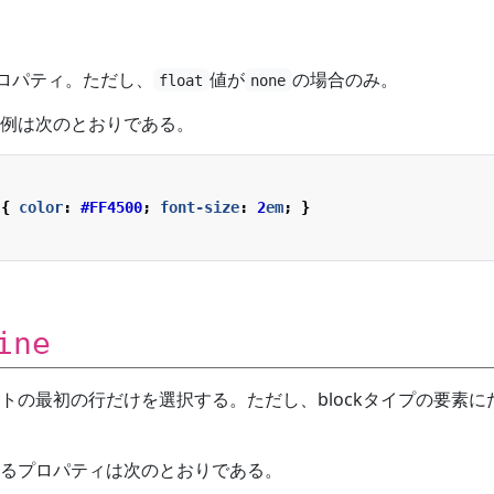
ロパティ。ただし、
値が
の場合のみ。
float
none
例は次のとおりである。
{
color
:
#FF4500
;
font-size
:
2
em
;
}
ine
トの最初の行だけを選択する。ただし、blockタイプの要素に
るプロパティは次のとおりである。