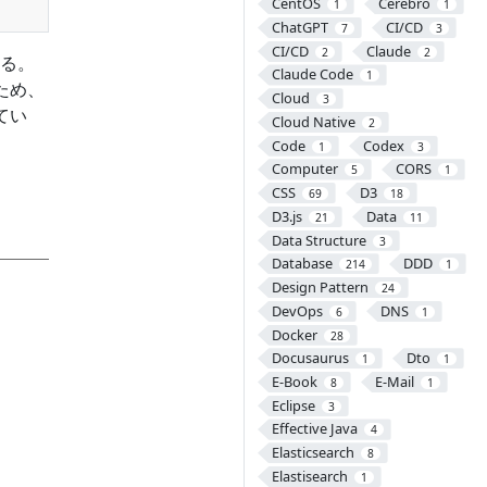
CentOS
Cerebro
1
1
ChatGPT
CI/CD
7
3
CI/CD
Claude
2
2
する。
Claude Code
1
ため、
Cloud
3
てい
Cloud Native
2
Code
Codex
1
3
Computer
CORS
5
1
CSS
D3
69
18
D3.js
Data
21
11
Data Structure
3
Database
DDD
214
1
Design Pattern
24
DevOps
DNS
6
1
Docker
28
Docusaurus
Dto
1
1
E-Book
E-Mail
8
1
Eclipse
3
Effective Java
4
Elasticsearch
8
Elastisearch
1