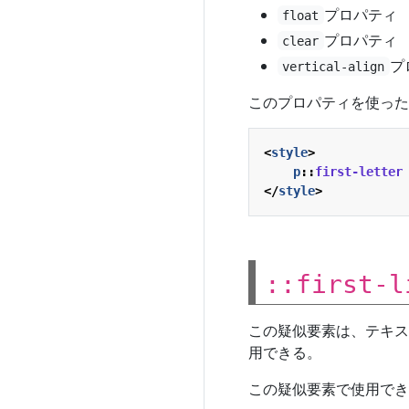
プロパティ
float
プロパティ
clear
プ
vertical-align
このプロパティを使った
<
style
>
p
::
first-letter
</
style
>
::first-l
この疑似要素は、テキス
用できる。
この疑似要素で使用でき