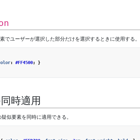
on
素でユーザーが選択した部分だけを選択するときに使用する。
color
:
#FF4500
;
}
の同時適用
数の疑似要素を同時に適用できる。