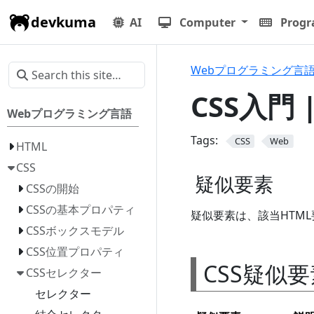
devkuma
AI
Computer
Prog
Webプログラミング言
CSS入門 
Webプログラミング言語
Tags:
CSS
Web
HTML
CSS
疑似要素
CSSの開始
CSSの基本プロパティ
疑似要素は、該当HTM
CSSボックスモデル
CSS位置プロパティ
CSS疑似要
CSSセレクター
セレクター