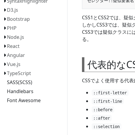
SyntaxHighlighter
D3.js
CSS1とCSS2では、
Bootstrap
しかしCSS3では、疑
PHP
CSS3では疑似クラスに
Node.js
る。
React
Angular
代表的なC
Vue.js
TypeScript
CSSでよく使用する代
SASS(SCSS)
Handlebars
::first-letter
Font Awesome
::first-line
::before
::after
::selection