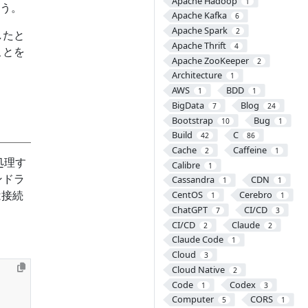
Apache Hadoop
1
う。
Apache Kafka
6
Apache Spark
2
したと
Apache Thrift
4
ことを
Apache ZooKeeper
2
Architecture
1
AWS
BDD
1
1
BigData
Blog
7
24
Bootstrap
Bug
10
1
Build
C
42
86
Cache
Caffeine
2
1
処理す
Calibre
1
ンドラ
Cassandra
CDN
1
1
は接続
CentOS
Cerebro
1
1
ChatGPT
CI/CD
7
3
CI/CD
Claude
2
2
Claude Code
1
Cloud
3
Cloud Native
2
Code
Codex
1
3
Computer
CORS
5
1