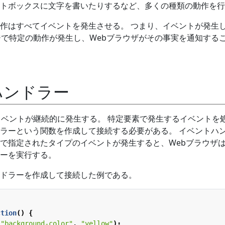
トボックスに文字を書いたりするなど、多くの種類の動作を行
作はすべてイベントを発生させる。 つまり、イベントが発生
ジで特定の動作が発生し、Webブラウザがその事実を通知する
ハンドラー
イベントが継続的に発生する。 特定要素で発生するイベントを
ラーという関数を作成して接続する必要がある。 イベントハ
で指定されたタイプのイベントが発生すると、Webブラウザ
ーを実行する。
ドラーを作成して接続した例である。
ction
()
{
(
"background-color"
,
"yellow"
);