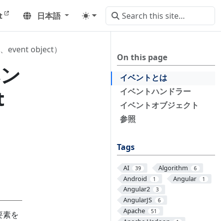
t
日本語
event object）
On this page
ベン
イベントとは
t
イベントハンドラー
イベントオブジェクト
参照
Tags
AI
Algorithm
39
6
Android
Angular
1
1
Angular2
3
AngularJS
6
Apache
51
要素を