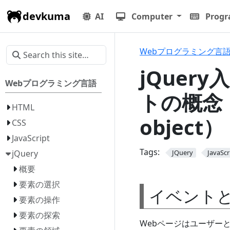
devkuma
AI
Computer
Prog
Webプログラミング言
jQuery
Webプログラミング言語
トの概念（e
HTML
object）
CSS
JavaScript
Tags:
jQuery
JQuery
JavaScr
概要
要素の選択
イベント
要素の操作
要素の探索
Webページはユーザー