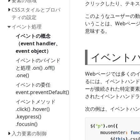
要素の領域
クリックしたり、テキス
CSSスタイルとプロパ
このようなユーザーの動
ティの設定
いうことは、Webペー
イベント処理
意味する。
イベントの概念
（event handler、
event object）
イベント
イベントのバインド
と処理 .on() .off()
Webページでは多くの
.one()
るには、イベントハンド
イベントの委任
ーが接続された特定要素
event.preventDefault()
されたイベントハンドラ
イベントメソッド
次の例は、イベントハン
.click() .hover()
.keypress()
.focusin()
$
(
"p"
).
on
({
mouseenter
:
fun
入力要素の制御
$
(
this
).
css