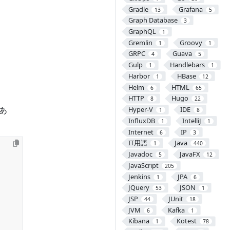
Gradle
Grafana
13
5
Graph Database
3
GraphQL
1
Gremlin
Groovy
1
1
GRPC
Guava
4
5
Gulp
Handlebars
1
1
Harbor
HBase
1
12
Helm
HTML
6
65
HTTP
Hugo
8
22
あ
Hyper-V
IDE
1
8
InfluxDB
IntelliJ
1
1
Internet
IP
6
3
IT用語
Java
1
440
Javadoc
JavaFX
5
12
JavaScript
205
Jenkins
JPA
1
6
JQuery
JSON
53
1
JSP
JUnit
44
18
JVM
Kafka
6
1
Kibana
Kotest
1
78