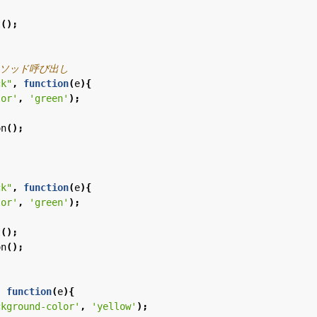
t
();
ck"
,
function
(
e
){
lor'
,
'green'
);
on
();
ck"
,
function
(
e
){
lor'
,
'green'
);
t
();
on
();
,
function
(
e
){
ckground-color'
,
'yellow'
);