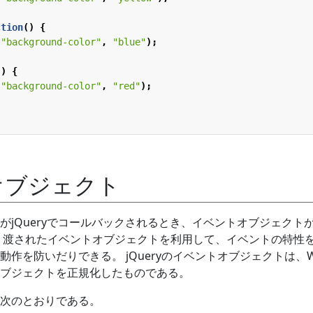
ction
()
{
(
"background-color"
,
"blue"
);
()
{
(
"background-color"
,
"red"
);
オブジェクト
がjQueryでコールバックされるとき、イベントオブジェクト
 渡されたイベントオブジェクトを利用して、イベントの特性
作を防いだりできる。 jQueryのイベントオブジェクトは、W
ブジェクトを正規化したものである。
次のとおりである。