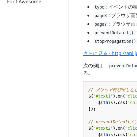
Font Awesome
: イベントの
type
: ブラウザ
pageX
: ブラウザ
pageY
preventDefault()
stopPropagation()
さらに見る - http://api.jq
次の例は、
preventDefa
る。
$
(
"#text1"
).
on
(
"cli
$
(
this
).
css
(
'co
});
$
(
"#text2"
).
on
(
"cli
$
(
this
).
css
(
'co