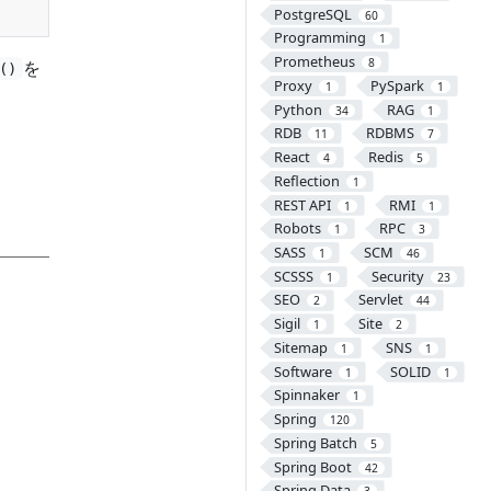
PostgreSQL
60
Programming
1
Prometheus
8
を
()
Proxy
PySpark
1
1
Python
RAG
34
1
RDB
RDBMS
11
7
React
Redis
4
5
Reflection
1
REST API
RMI
1
1
Robots
RPC
1
3
SASS
SCM
1
46
SCSSS
Security
1
23
SEO
Servlet
2
44
Sigil
Site
1
2
Sitemap
SNS
1
1
Software
SOLID
1
1
Spinnaker
1
Spring
120
Spring Batch
5
Spring Boot
42
Spring Data