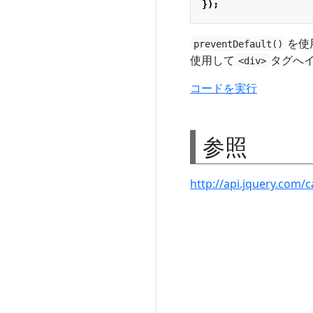
});
を使
preventDefault()
使用して
タグへ
<div>
コードを実行
参照
http://api.jquery.com/