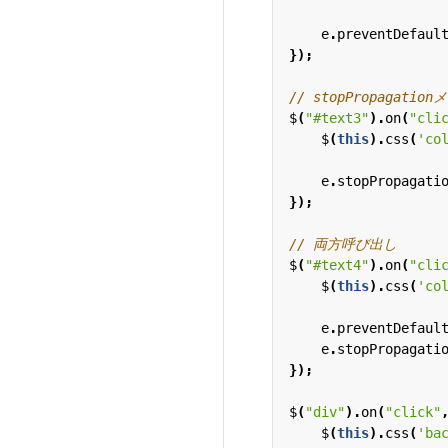
e
.
preventDefaul
});
$
(
"#text3"
).
on
(
"cli
$
(
this
).
css
(
'co
e
.
stopPropagati
});
$
(
"#text4"
).
on
(
"cli
$
(
this
).
css
(
'co
e
.
preventDefaul
e
.
stopPropagati
});
$
(
"div"
).
on
(
"click"
$
(
this
).
css
(
'ba