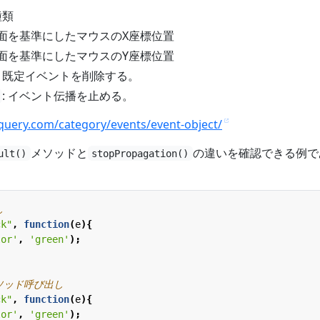
種類
画面を基準にしたマウスのX座標位置
画面を基準にしたマウスのY座標位置
: 既定イベントを削除する。
: イベント伝播を止める。
uery.com/category/events/event-object/
メソッドと
の違いを確認できる例で
ult()
stopPropagation()
ck"
,
function
(
e
){
lor'
,
'green'
);
ck"
,
function
(
e
){
lor'
,
'green'
);