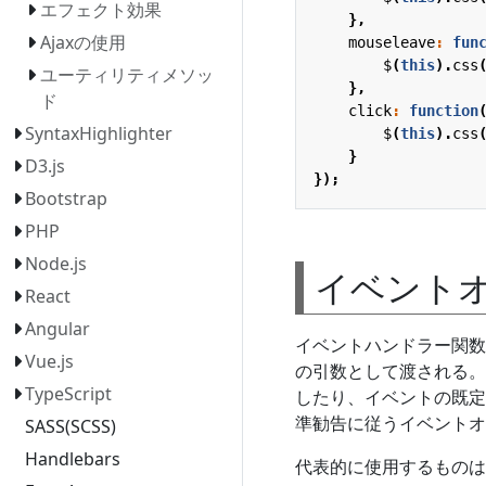
エフェクト効果
},
Ajaxの使用
mouseleave
:
fun
$
(
this
).
css
ユーティリティメソッ
},
ド
click
:
function
SyntaxHighlighter
$
(
this
).
css
}
D3.js
});
Bootstrap
PHP
Node.js
イベント
React
Angular
イベントハンドラー関数
Vue.js
の引数として渡される。
TypeScript
したり、イベントの既定動
準勧告に従うイベントオ
SASS(SCSS)
Handlebars
代表的に使用するものは