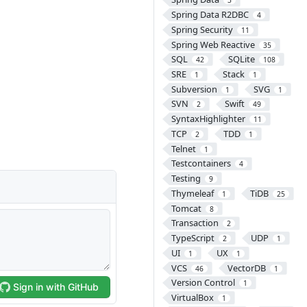
3
Spring Data R2DBC
4
Spring Security
11
Spring Web Reactive
35
SQL
SQLite
42
108
SRE
Stack
1
1
Subversion
SVG
1
1
SVN
Swift
2
49
SyntaxHighlighter
11
TCP
TDD
2
1
Telnet
1
Testcontainers
4
Testing
9
Thymeleaf
TiDB
1
25
Tomcat
8
Transaction
2
TypeScript
UDP
2
1
UI
UX
1
1
VCS
VectorDB
46
1
Version Control
1
VirtualBox
1