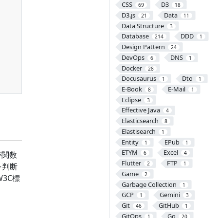
CSS
D3
69
18
D3.js
Data
21
11
Data Structure
3
Database
DDD
214
1
Design Pattern
24
DevOps
DNS
6
1
Docker
28
Docusaurus
Dto
1
1
E-Book
E-Mail
8
1
Eclipse
3
Effective Java
4
Elasticsearch
8
Elastisearch
1
Entity
EPub
1
1
ETYM
Excel
が関数
6
4
Flutter
FTP
2
1
を判断
Game
2
3C標
Garbage Collection
1
GCP
Gemini
1
3
Git
GitHub
46
1
GitOps
Go
1
20